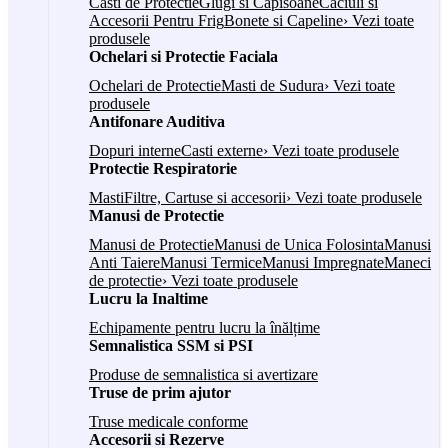
Casti de Protectie
Glugi si Capisoane
Caciuli si
Accesorii Pentru Frig
Bonete si Capeline
› Vezi toate
produsele
Ochelari si Protectie Faciala
Ochelari de Protectie
Masti de Sudura
› Vezi toate
produsele
Antifonare Auditiva
Dopuri interne
Casti externe
› Vezi toate produsele
Protectie Respiratorie
Masti
Filtre, Cartuse si accesorii
› Vezi toate produsele
Manusi de Protectie
Manusi de Protectie
Manusi de Unica Folosinta
Manusi
Anti Taiere
Manusi Termice
Manusi Impregnate
Maneci
de protectie
› Vezi toate produsele
Lucru la Inaltime
Echipamente pentru lucru la înălțime
Semnalistica SSM si PSI
Produse de semnalistica si avertizare
Truse de prim ajutor
Truse medicale conforme
Accesorii si Rezerve