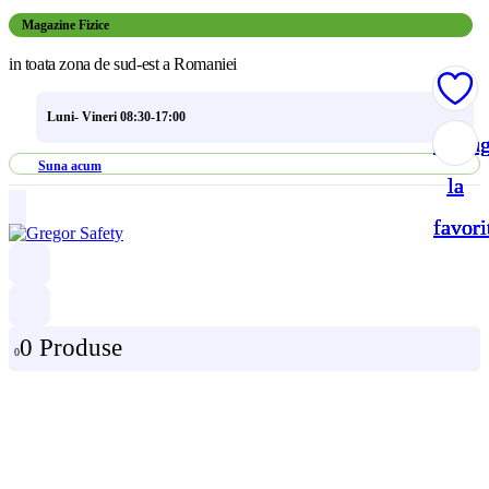
Magazine Fizice
in toata zona de sud-est a Romaniei
Luni- Vineri 08:30-17:00
Adau
Adau
Adau
Adau
Suna acum
la
la
la
la
favori
favori
favori
favori
0 Produse
0