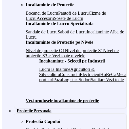
Incaltaminte de Protectie
Bocanci de Lucru
Pantofi de Lucru
Cizme de
Lucru
Accesorii
Sosete de Lucru
Incaltaminte de Lucru Specializata
Sandale de Lucru
Saboti de Lucru
Incaltaminte Alba de
Lucru
Incaltaminte de Protectie pe Nivele
Nivel de protectie O1
Nivel de protectie S1
Nivel de
protectie S3
> Vezi toate nivelele
Incaltaminte - Selectii pe Industrii
Lucru la Inaltime
Agricultori &
Silvicultura
Constructii
Electricieni
HoReCa
Mecani
portuari
Paza
Logistica
Sudori
Sanitar
› Vezi toate
Vezi produsele incaltaminte de protectie
Protectie Personala
Protectia Capului