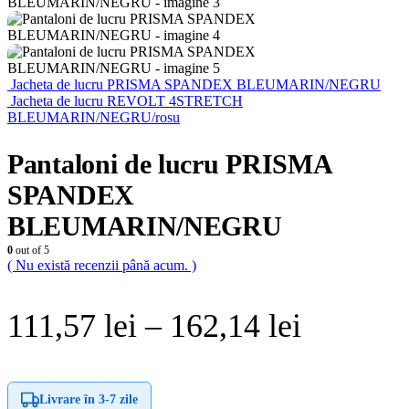
Jacheta de lucru PRISMA SPANDEX BLEUMARIN/NEGRU
Jacheta de lucru REVOLT 4STRETCH
BLEUMARIN/NEGRU/rosu
Pantaloni de lucru PRISMA
SPANDEX
BLEUMARIN/NEGRU
0
out of 5
( Nu există recenzii până acum. )
Interval
111,57
lei
–
162,14
lei
de
prețuri:
Livrare în
3-7 zile