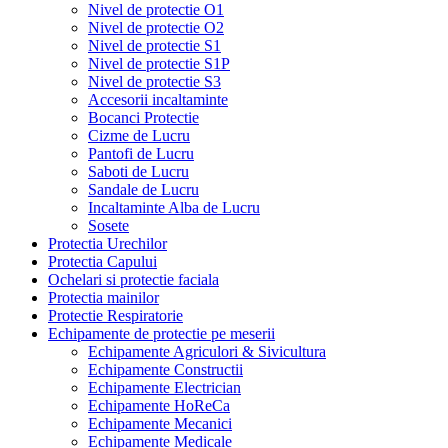
Nivel de protectie O1
Nivel de protectie O2
Nivel de protectie S1
Nivel de protectie S1P
Nivel de protectie S3
Accesorii incaltaminte
Bocanci Protectie
Cizme de Lucru
Pantofi de Lucru
Saboti de Lucru
Sandale de Lucru
Incaltaminte Alba de Lucru
Sosete
Protectia Urechilor
Protectia Capului
Ochelari si protectie faciala
Protectia mainilor
Protectie Respiratorie
Echipamente de protectie pe meserii
Echipamente Agriculori & Sivicultura
Echipamente Constructii
Echipamente Electrician
Echipamente HoReCa
Echipamente Mecanici
Echipamente Medicale