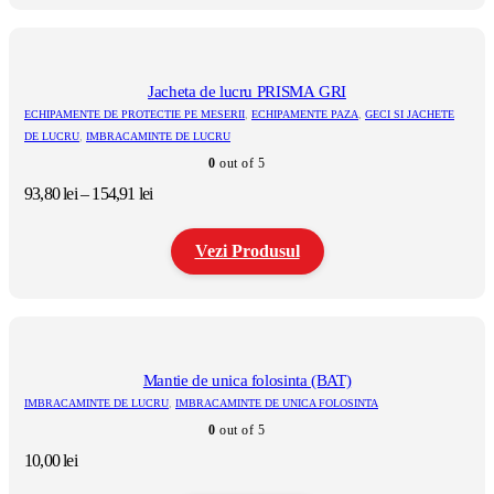
la
Acest
121,61 lei
produs
are
mai
multe
Jacheta de lucru PRISMA GRI
variații.
ECHIPAMENTE DE PROTECTIE PE MESERII
,
ECHIPAMENTE PAZA
,
GECI SI JACHETE
Opțiunile
DE LUCRU
,
IMBRACAMINTE DE LUCRU
pot
0
out of 5
fi
alese
Interval
93,80
lei
–
154,91
lei
în
de
pagina
prețuri:
produsului.
Vezi Produsul
93,80 lei
până
la
Acest
154,91 lei
produs
are
mai
multe
Mantie de unica folosinta (BAT)
variații.
IMBRACAMINTE DE LUCRU
,
IMBRACAMINTE DE UNICA FOLOSINTA
Opțiunile
0
out of 5
pot
fi
10,00
lei
alese