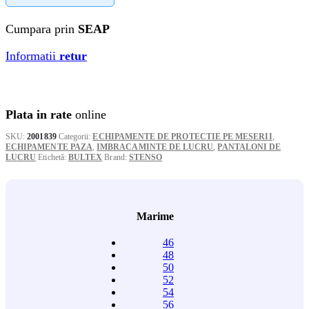
111,57 l
Cumpara prin
SEAP
până
Informatii
retur
la
162,14 l
Plata in rate
online
SKU:
2001839
Categorii:
ECHIPAMENTE DE PROTECTIE PE MESERII
,
ECHIPAMENTE PAZA
,
IMBRACAMINTE DE LUCRU
,
PANTALONI DE
LUCRU
Etichetă:
BULTEX
Brand:
STENSO
Marime
46
48
50
52
54
56