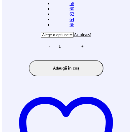
58
60
62
64
66
Anulează
-
+
Adaugă în coș