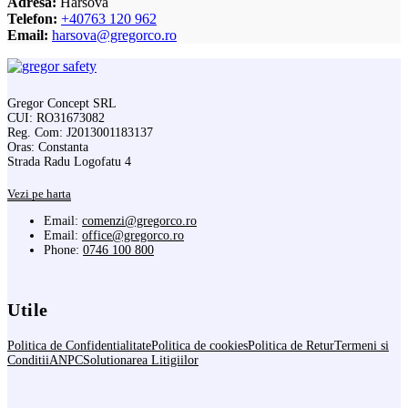
Adresa:
Harsova
Telefon:
+40763 120 962
Email:
harsova@gregorco.ro
Gregor Concept SRL
CUI: RO31673082
Reg. Com: J2013001183137
Oras: Constanta
Strada Radu Logofatu 4
Vezi pe harta
Email:
comenzi@gregorco.ro
Email:
office@gregorco.ro
Phone:
0746 100 800
Utile
Politica de Confidentialitate
Politica de cookies
Politica de Retur
Termeni si
Conditii
ANPC
Solutionarea Litigiilor