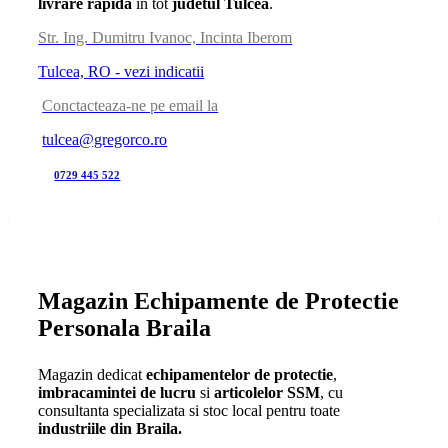
livrare rapida
in tot
judetul Tulcea
.
Str. Ing. Dumitru Ivanoc, Incinta Iberom
Tulcea, RO - vezi indicatii
Conctacteaza-ne pe email la
tulcea@gregorco.ro
0729 445 522
Magazin Echipamente de Protectie
Personala Braila
Magazin dedicat
echipamentelor de protectie
,
imbracamintei de lucru
si
articolelor SSM
, cu
consultanta specializata si stoc local pentru toate
industriile din Braila.