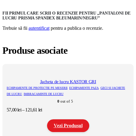
FII PRIMUL CARE SCRII O RECENZIE PENTRU „PANTALONI DE
LUCRU PRISMA SPANDEX BLEUMARIN/NEGRU”
Trebuie să fii
autentificat
pentru a publica o recenzie.
Produse asociate
Jacheta de lucru KASTOR GRI
ECHIPAMENTE DE PROTECTIE PE MESERII
,
ECHIPAMENTE PAZA
,
GECI SI JACHETE
DE LUCRU
,
IMBRACAMINTE DE LUCRU
0
out of 5
Interval
57,00
lei
–
121,61
lei
de
prețuri:
Vezi Produsul
57,00 lei
până