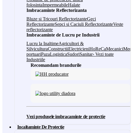
folosinta
Impermeabile
Halate
Imbracaminte Reflectorizanta
Bluze si Tricouri Reflectorizante
Geci
Reflectorizante
Sepci si Caciuli Reflectorizante
Veste
reflectorizante
Imbracaminte de Lucru pe Industrii
Lucru la Inaltime
Agricultori &
Silvicultura
Constructii
Electricieni
HoReCa
Mecanici
Medi
portuari
Paza
Logistica
Sudori
Sanitar
› Vezi toate
Industriile
Recomandam brandurile
Vezi produsele imbracaminte de protectie
Incaltaminte De Protectie