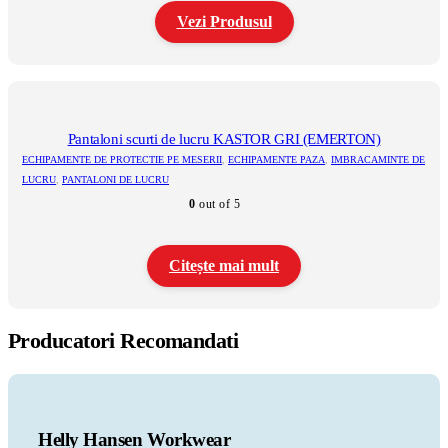
în
pagina
Vezi Produsul
produsului.
Acest
produs
are
mai
multe
Pantaloni scurti de lucru KASTOR GRI (EMERTON)
variații.
ECHIPAMENTE DE PROTECTIE PE MESERII
,
ECHIPAMENTE PAZA
,
IMBRACAMINTE DE
Opțiunile
LUCRU
,
PANTALONI DE LUCRU
pot
0
out of 5
fi
alese
în
pagina
Citește mai mult
produsului.
Producatori Recomandati
Helly Hansen Workwear