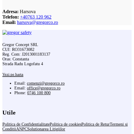
Adresa:
Harsova
Telefon:
+40763 120 962
Email:
harsova@gregorco.ro
Gregor Concept SRL
CUI: RO31673082
Reg. Com: J2013001183137
Oras: Constanta
Strada Radu Logofatu 4
Vezi pe harta
Email:
comenzi@gregorco.ro
Email:
office@gregorco.ro
Phone:
0746 100 800
Utile
Politica de Confidentialitate
Politica de cookies
Politica de Retur
Termeni si
Conditii
ANPC
Solutionarea Litigiilor