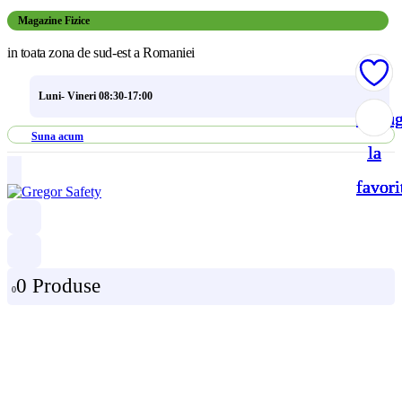
Magazine Fizice
in toata zona de sud-est a Romaniei
Luni- Vineri 08:30-17:00
Adau
Adau
Adau
Adau
Suna acum
la
la
la
la
favori
favori
favori
favori
0 Produse
0