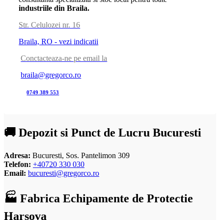
industriile din Braila.
Str. Celulozei nr. 16
Braila, RO - vezi indicatii
Conctacteaza-ne pe email la
braila@gregorco.ro
0749 389 553
🚚 Depozit si Punct de Lucru Bucuresti
Adresa:
Bucuresti, Sos. Pantelimon 309
Telefon:
+40720 330 030
Email:
bucuresti@gregorco.ro
🏭 Fabrica Echipamente de Protectie
Harsova