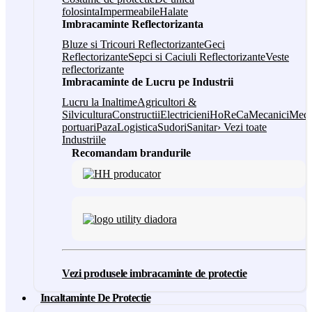
folosinta
Impermeabile
Halate
Imbracaminte Reflectorizanta
Bluze si Tricouri Reflectorizante
Geci
Reflectorizante
Sepci si Caciuli Reflectorizante
Veste
reflectorizante
Imbracaminte de Lucru pe Industrii
Lucru la Inaltime
Agricultori &
Silvicultura
Constructii
Electricieni
HoReCa
Mecanici
Medi
portuari
Paza
Logistica
Sudori
Sanitar
› Vezi toate
Industriile
Recomandam brandurile
Vezi produsele imbracaminte de protectie
Incaltaminte De Protectie