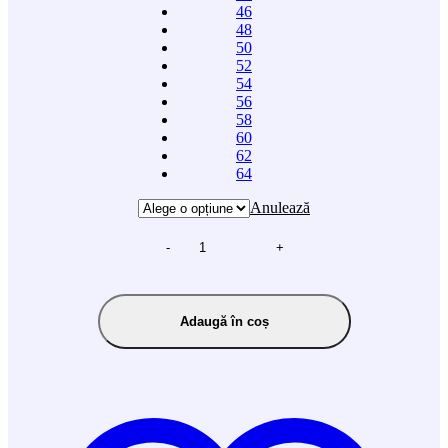
46
48
50
52
54
56
58
60
62
64
Anulează
-
+
Adaugă în coș