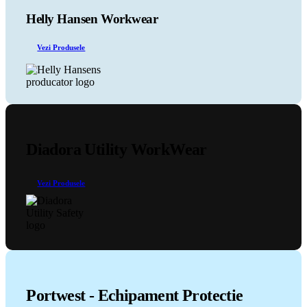
Opțiunile
pot
Helly Hansen Workwear
fi
alese
Vezi Produsele
în
pagina
produsului.
Diadora Utility WorkWear
Vezi Produsele
Portwest - Echipament Protectie