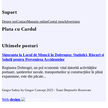
Suport
Despre noi
Contact
Magazin online
Contul meu
Advertising
Plata cu Cardul
Ultimele posturi
Siguranța la Locul de Muncă în Dobrogea: Statistici, Riscuri și
Soluții pentru Prevenirea Accidentelor
Regiunea Dobrogei, un pol economic vital datorită activităților
portuare, șantierelor navale, transporturilor și construcțiilor în plină
expansiune, este din păcate...
Gregor Safety by Gregor Concept 2025 - Toate Drepturile Rezervate
Web
design