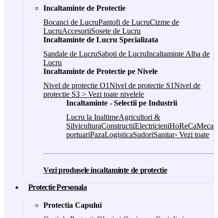
Incaltaminte de Protectie
Bocanci de Lucru
Pantofi de Lucru
Cizme de
Lucru
Accesorii
Sosete de Lucru
Incaltaminte de Lucru Specializata
Sandale de Lucru
Saboti de Lucru
Incaltaminte Alba de
Lucru
Incaltaminte de Protectie pe Nivele
Nivel de protectie O1
Nivel de protectie S1
Nivel de
protectie S3
> Vezi toate nivelele
Incaltaminte - Selectii pe Industrii
Lucru la Inaltime
Agricultori &
Silvicultura
Constructii
Electricieni
HoReCa
Mecani
portuari
Paza
Logistica
Sudori
Sanitar
› Vezi toate
Vezi produsele incaltaminte de protectie
Protectie Personala
Protectia Capului