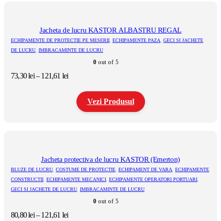
produs
are
mai
multe
Jacheta de lucru KASTOR ALBASTRU REGAL
variații.
ECHIPAMENTE DE PROTECTIE PE MESERII
,
ECHIPAMENTE PAZA
,
GECI SI JACHETE
Opțiunile
DE LUCRU
,
IMBRACAMINTE DE LUCRU
pot
0
out of 5
fi
alese
Interval
73,30
lei
–
121,61
lei
în
de
pagina
prețuri:
produsului.
Vezi Produsul
73,30 lei
până
la
Acest
121,61 lei
produs
are
mai
multe
Jacheta protectiva de lucru KASTOR (Emerton)
variații.
BLUZE DE LUCRU
,
COSTUME DE PROTECTIE
,
ECHIPAMENT DE VARA
,
ECHIPAMENTE
Opțiunile
CONSTRUCTII
,
ECHIPAMENTE MECANICI
,
ECHIPAMENTE OPERATORI PORTUARI
,
pot
GECI SI JACHETE DE LUCRU
,
IMBRACAMINTE DE LUCRU
fi
alese
0
out of 5
în
Interval
80,80
lei
–
121,61
lei
pagina