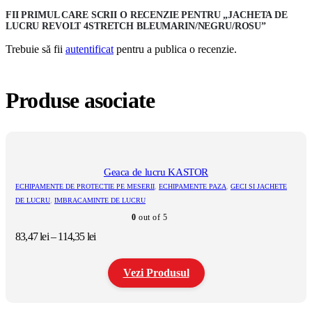
FII PRIMUL CARE SCRII O RECENZIE PENTRU „JACHETA DE
LUCRU REVOLT 4STRETCH BLEUMARIN/NEGRU/ROSU”
Trebuie să fii
autentificat
pentru a publica o recenzie.
Produse asociate
Geaca de lucru KASTOR
ECHIPAMENTE DE PROTECTIE PE MESERII
,
ECHIPAMENTE PAZA
,
GECI SI JACHETE
DE LUCRU
,
IMBRACAMINTE DE LUCRU
0
out of 5
Interval
83,47
lei
–
114,35
lei
de
prețuri:
Vezi Produsul
83,47 lei
până
la
Acest
114,35 lei