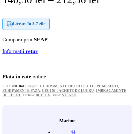
de
prețuri:
Livrare în
3-7 zile
140,50 l
Cumpara prin
SEAP
până
Informatii
retur
la
212,36 l
Plata in rate
online
SKU:
2001841
Categorii:
ECHIPAMENTE DE PROTECTIE PE MESERII
,
ECHIPAMENTE PAZA
,
GECI SI JACHETE DE LUCRU
,
IMBRACAMINTE
DE LUCRU
Etichetă:
BULTEX
Brand:
STENSO
Marime
44