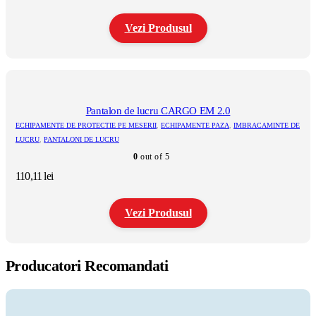
de
produsului.
prețuri:
Vezi Produsul
80,80 lei
până
la
Acest
121,61 lei
produs
are
mai
multe
Pantalon de lucru CARGO EM 2.0
variații.
ECHIPAMENTE DE PROTECTIE PE MESERII
,
ECHIPAMENTE PAZA
,
IMBRACAMINTE DE
Opțiunile
LUCRU
,
PANTALONI DE LUCRU
pot
0
out of 5
fi
alese
110,11
lei
în
pagina
produsului.
Vezi Produsul
Acest
produs
Producatori Recomandati
are
mai
multe
variații.