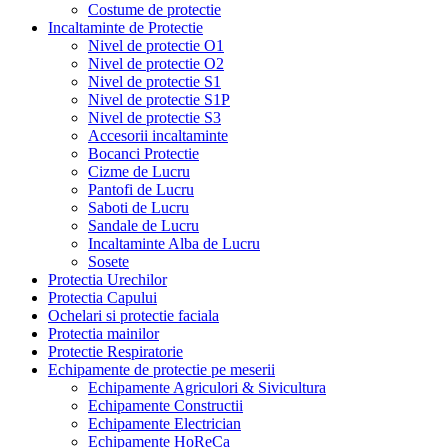
Costume de protectie
Incaltaminte de Protectie
Nivel de protectie O1
Nivel de protectie O2
Nivel de protectie S1
Nivel de protectie S1P
Nivel de protectie S3
Accesorii incaltaminte
Bocanci Protectie
Cizme de Lucru
Pantofi de Lucru
Saboti de Lucru
Sandale de Lucru
Incaltaminte Alba de Lucru
Sosete
Protectia Urechilor
Protectia Capului
Ochelari si protectie faciala
Protectia mainilor
Protectie Respiratorie
Echipamente de protectie pe meserii
Echipamente Agriculori & Sivicultura
Echipamente Constructii
Echipamente Electrician
Echipamente HoReCa