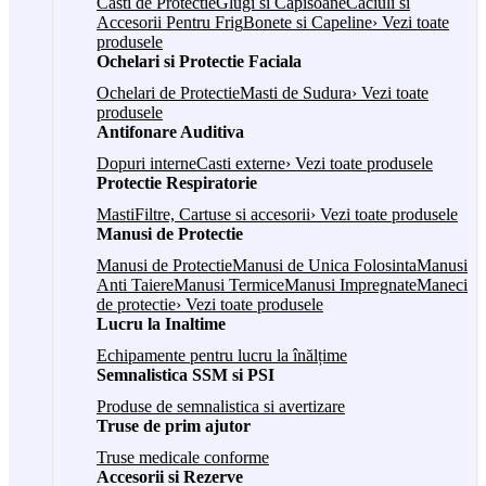
Casti de Protectie
Glugi si Capisoane
Caciuli si
Accesorii Pentru Frig
Bonete si Capeline
› Vezi toate
produsele
Ochelari si Protectie Faciala
Ochelari de Protectie
Masti de Sudura
› Vezi toate
produsele
Antifonare Auditiva
Dopuri interne
Casti externe
› Vezi toate produsele
Protectie Respiratorie
Masti
Filtre, Cartuse si accesorii
› Vezi toate produsele
Manusi de Protectie
Manusi de Protectie
Manusi de Unica Folosinta
Manusi
Anti Taiere
Manusi Termice
Manusi Impregnate
Maneci
de protectie
› Vezi toate produsele
Lucru la Inaltime
Echipamente pentru lucru la înălțime
Semnalistica SSM si PSI
Produse de semnalistica si avertizare
Truse de prim ajutor
Truse medicale conforme
Accesorii si Rezerve