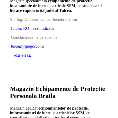
Magazin specializat in
echipamente de protectie
,
incaltaminte de lucru
si
articole SSM
, cu
stoc local
si
livrare rapida
in tot
judetul Tulcea
.
Str. Ing. Dumitru Ivanoc, Incinta Iberom
Tulcea, RO - vezi indicatii
Conctacteaza-ne pe email la
tulcea@gregorco.ro
0729 445 522
Magazin Echipamente de Protectie
Personala Braila
Magazin dedicat
echipamentelor de protectie
,
imbracamintei de lucru
si
articolelor SSM
, cu
consultanta specializata si stoc local pentru toate