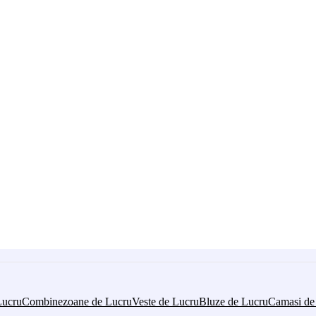
Lucru
Combinezoane de Lucru
Veste de Lucru
Bluze de Lucru
Camasi de