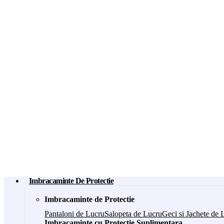
Imbracaminte De Protectie
Imbracaminte de Protectie
Pantaloni de Lucru
Salopeta de Lucru
Geci si Jachete de 
Imbracaminte cu Protectie Suplimentara