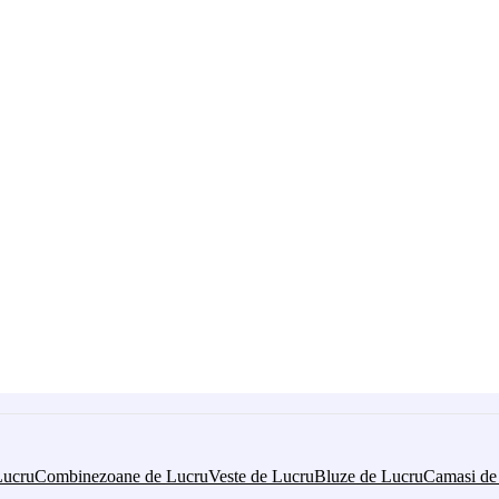
Lucru
Combinezoane de Lucru
Veste de Lucru
Bluze de Lucru
Camasi de