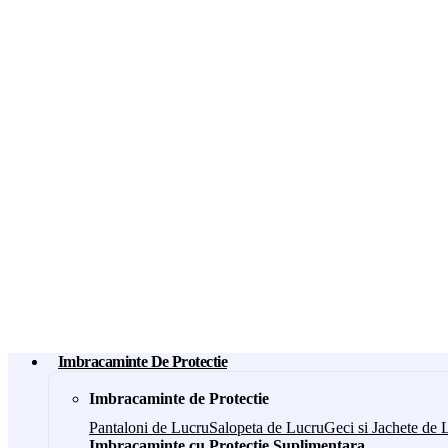
Imbracaminte De Protectie
Imbracaminte de Protectie
Pantaloni de Lucru
Salopeta de Lucru
Geci si Jachete de 
Imbracaminte cu Protectie Suplimentara