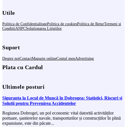
Utile
Politica de Confidentialitate
Politica de cookies
Politica de Retur
Termeni si
Conditii
ANPC
Solutionarea Litigiilor
Suport
Despre noi
Contact
Magazin online
Contul meu
Advertising
Plata cu Cardul
Ultimele posturi
Siguranța la Locul de Muncă în Dobrogea: Statistici, Riscuri și
Soluții pentru Prevenirea Accidentelor
Regiunea Dobrogei, un pol economic vital datorită activităților
portuare, șantierelor navale, transporturilor și construcțiilor în plină
expansiune, este din păcate...