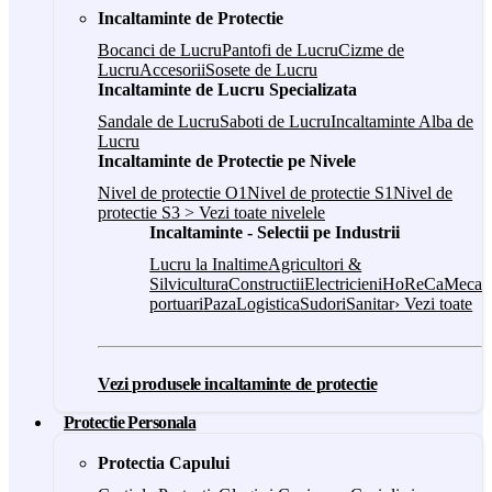
Incaltaminte de Protectie
Bocanci de Lucru
Pantofi de Lucru
Cizme de
Lucru
Accesorii
Sosete de Lucru
Incaltaminte de Lucru Specializata
Sandale de Lucru
Saboti de Lucru
Incaltaminte Alba de
Lucru
Incaltaminte de Protectie pe Nivele
Nivel de protectie O1
Nivel de protectie S1
Nivel de
protectie S3
> Vezi toate nivelele
Incaltaminte - Selectii pe Industrii
Lucru la Inaltime
Agricultori &
Silvicultura
Constructii
Electricieni
HoReCa
Mecani
portuari
Paza
Logistica
Sudori
Sanitar
› Vezi toate
Vezi produsele incaltaminte de protectie
Protectie Personala
Protectia Capului