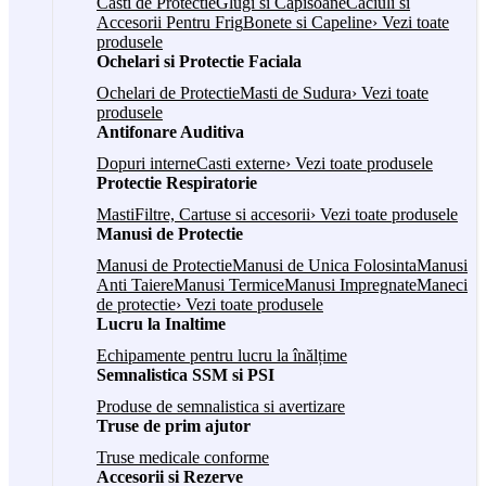
Casti de Protectie
Glugi si Capisoane
Caciuli si
Accesorii Pentru Frig
Bonete si Capeline
› Vezi toate
produsele
Ochelari si Protectie Faciala
Ochelari de Protectie
Masti de Sudura
› Vezi toate
produsele
Antifonare Auditiva
Dopuri interne
Casti externe
› Vezi toate produsele
Protectie Respiratorie
Masti
Filtre, Cartuse si accesorii
› Vezi toate produsele
Manusi de Protectie
Manusi de Protectie
Manusi de Unica Folosinta
Manusi
Anti Taiere
Manusi Termice
Manusi Impregnate
Maneci
de protectie
› Vezi toate produsele
Lucru la Inaltime
Echipamente pentru lucru la înălțime
Semnalistica SSM si PSI
Produse de semnalistica si avertizare
Truse de prim ajutor
Truse medicale conforme
Accesorii si Rezerve