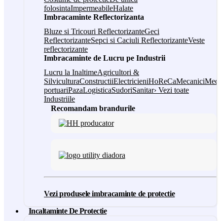
folosinta
Impermeabile
Halate
Imbracaminte Reflectorizanta
Bluze si Tricouri Reflectorizante
Geci
Reflectorizante
Sepci si Caciuli Reflectorizante
Veste
reflectorizante
Imbracaminte de Lucru pe Industrii
Lucru la Inaltime
Agricultori &
Silvicultura
Constructii
Electricieni
HoReCa
Mecanici
Medi
portuari
Paza
Logistica
Sudori
Sanitar
› Vezi toate
Industriile
Recomandam brandurile
Vezi produsele imbracaminte de protectie
Incaltaminte De Protectie