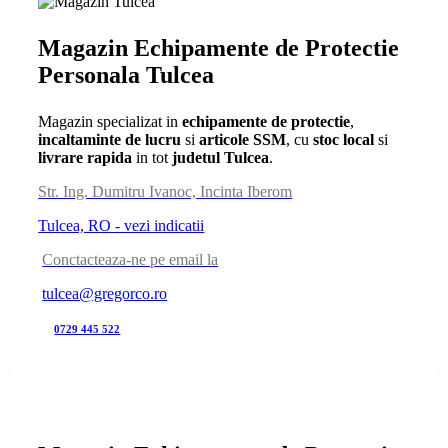
Magazin Echipamente de Protectie
Personala Tulcea
Magazin specializat in
echipamente de protectie
,
incaltaminte de lucru
si
articole SSM
, cu
stoc local
si
livrare rapida
in tot
judetul Tulcea
.
Str. Ing. Dumitru Ivanoc, Incinta Iberom
Tulcea, RO - vezi indicatii
Conctacteaza-ne pe email la
tulcea@gregorco.ro
0729 445 522