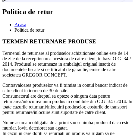
Politica de retur
Acasa
Politica de retur
TERMEN RETURNARE PRODUSE
Termenul de returnare al produselor achizitionate online este de 14
de zile de la receptionarea acestora de catre client, in baza O.G. 34 /
2014. Produsul se returneaza in ambalajul original insotit de
documentele fiscale si certificatul de garantie, emise de catre
societatea GREGOR CONCEPT.
Contravaloarea produselor va fi trimisa in contul bancar indicat de
catre client in termen de 30 de zile.
Consumatorul are dreptul sa opteze o singura data pentru
returnarea/inlocuirea unui produs in conditiile din O.G. 34 / 2014. In
toate cazurile returnarii/inlocuirii produselor, costurile de transport
pentru returnare/inlocuire sunt suportate de catre client.
Nu ne asumam obligatia de a primi sau schimba produsul daca este
murdar, lovit, deteriorat sau agatat.
In cazul in care doriti sa returnati un produs va rugam sa ne