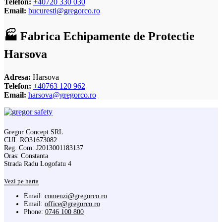
Telefon:
+40720 330 030
Email:
bucuresti@gregorco.ro
🏭 Fabrica Echipamente de Protectie
Harsova
Adresa:
Harsova
Telefon:
+40763 120 962
Email:
harsova@gregorco.ro
Gregor Concept SRL
CUI: RO31673082
Reg. Com: J2013001183137
Oras: Constanta
Strada Radu Logofatu 4
Vezi pe harta
Email:
comenzi@gregorco.ro
Email:
office@gregorco.ro
Phone:
0746 100 800