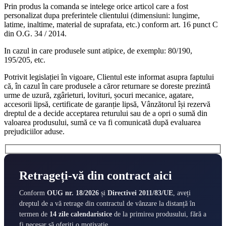
Prin produs la comanda se intelege orice articol care a fost
personalizat dupa preferintele clientului (dimensiuni: lungime,
latime, inaltime, material de suprafata, etc.) conform art. 16 punct C
din O.G. 34 / 2014.
In cazul in care produsele sunt atipice, de exemplu: 80/190,
195/205, etc.
Potrivit legislației în vigoare, Clientul este informat asupra faptului
că, în cazul în care produsele a căror returnare se doreste prezintă
urme de uzură, zgârieturi, lovituri, șocuri mecanice, agatare,
accesorii lipsă, certificate de garanție lipsă, Vânzătorul își rezervă
dreptul de a decide acceptarea returului sau de a opri o sumă din
valoarea produsului, sumă ce va fi comunicată după evaluarea
prejudiciilor aduse.
Retrageți-vă din contract aici
Conform
OUG nr. 18/2026
și
Directivei 2011/83/UE
, aveți
dreptul de a vă retrage din contractul de vânzare la distanță în
termen de
14 zile calendaristice
de la primirea produsului, fără a
fi necesar să oferiți o motivație.