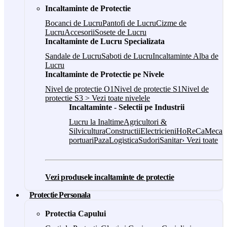
Incaltaminte de Protectie
Bocanci de Lucru
Pantofi de Lucru
Cizme de
Lucru
Accesorii
Sosete de Lucru
Incaltaminte de Lucru Specializata
Sandale de Lucru
Saboti de Lucru
Incaltaminte Alba de
Lucru
Incaltaminte de Protectie pe Nivele
Nivel de protectie O1
Nivel de protectie S1
Nivel de
protectie S3
> Vezi toate nivelele
Incaltaminte - Selectii pe Industrii
Lucru la Inaltime
Agricultori &
Silvicultura
Constructii
Electricieni
HoReCa
Mecani
portuari
Paza
Logistica
Sudori
Sanitar
› Vezi toate
Vezi produsele incaltaminte de protectie
Protectie Personala
Protectia Capului