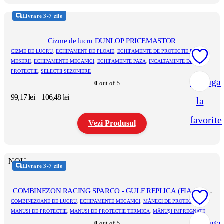
la
Acest
44,77 lei
produs
Livrare 3-7 zile
are
mai
multe
Cizme de lucru DUNLOP PRICEMASTOR
variații.
CIZME DE LUCRU
,
ECHIPAMENT DE PLOAIE
,
ECHIPAMENTE DE PROTECTIE PE
Opțiunile
MESERII
,
ECHIPAMENTE MECANICI
,
ECHIPAMENTE PAZA
,
INCALTAMINTE DE
pot
PROTECTIE
,
SELECTII SEZONIERE
fi
Adauga
alese
0
out of 5
în
Interval
99,17
lei
–
106,48
lei
la
pagina
de
produsului.
prețuri:
favorite
Vezi Produsul
99,17 lei
până
la
Acest
106,48 lei
produs
NOU
are
Livrare 3-7 zile
mai
multe
variații.
COMBINEZON RACING SPARCO - GULF REPLICA (FIA 8856-
Opțiunile
2018)
COMBINEZOANE DE LUCRU
,
ECHIPAMENTE MECANICI
,
MĂNECI DE PROTECȚIE
,
pot
MANUSI DE PROTECTIE
,
MANUSI DE PROTECTIE TERMICA
,
MĂNUȘI IMPREGNATE
fi
Adauga
0
out of 5