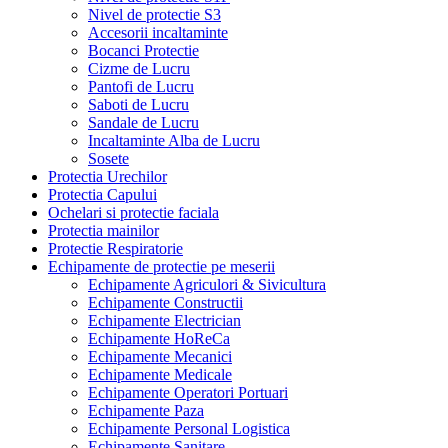
Nivel de protectie S3
Accesorii incaltaminte
Bocanci Protectie
Cizme de Lucru
Pantofi de Lucru
Saboti de Lucru
Sandale de Lucru
Incaltaminte Alba de Lucru
Sosete
Protectia Urechilor
Protectia Capului
Ochelari si protectie faciala
Protectia mainilor
Protectie Respiratorie
Echipamente de protectie pe meserii
Echipamente Agriculori & Sivicultura
Echipamente Constructii
Echipamente Electrician
Echipamente HoReCa
Echipamente Mecanici
Echipamente Medicale
Echipamente Operatori Portuari
Echipamente Paza
Echipamente Personal Logistica
Echipamente Sanitare