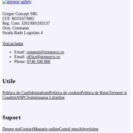
Gregor Concept SRL
CUI: RO31673082
Reg. Com: J2013001183137
Oras: Constanta
Strada Radu Logofatu 4
Vezi pe harta
Email:
comenzi@gregorco.ro
Email:
office@gregorco.ro
Phone:
0746 100 800
Utile
Politica de Confidentialitate
Politica de cookies
Politica de Retur
Termeni si
Conditii
ANPC
Solutionarea Litigiilor
Suport
Despre noi
Contact
Magazin online
Contul meu
Advertising