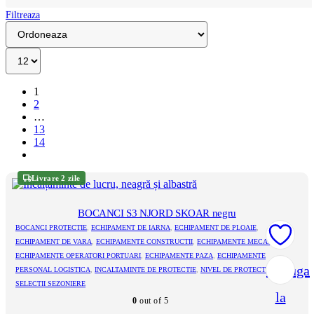
Filtreaza
1
2
…
13
14
Livrare 2 zile
BOCANCI S3 NJORD SKOAR negru
BOCANCI PROTECTIE
,
ECHIPAMENT DE IARNA
,
ECHIPAMENT DE PLOAIE
,
ECHIPAMENT DE VARA
,
ECHIPAMENTE CONSTRUCTII
,
ECHIPAMENTE MECANICI
,
ECHIPAMENTE OPERATORI PORTUARI
,
ECHIPAMENTE PAZA
,
ECHIPAMENTE
Adauga
PERSONAL LOGISTICA
,
INCALTAMINTE DE PROTECTIE
,
NIVEL DE PROTECTIE S3
,
SELECTII SEZONIERE
la
0
out of 5