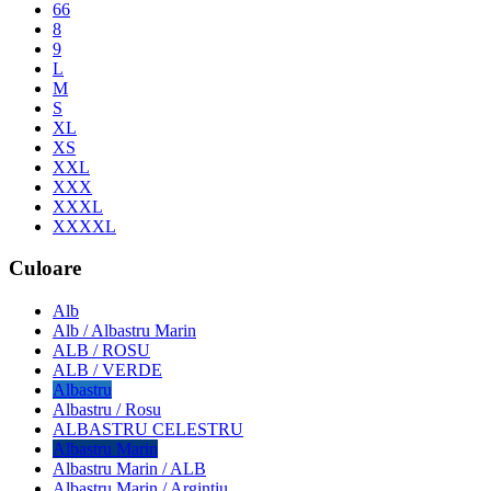
66
8
9
L
M
S
XL
XS
XXL
XXX
XXXL
XXXXL
Culoare
Alb
Alb / Albastru Marin
ALB / ROSU
ALB / VERDE
Albastru
Albastru / Rosu
ALBASTRU CELESTRU
Albastru Marin
Albastru Marin / ALB
Albastru Marin / Argintiu