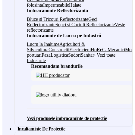
folosinta
Impermeabile
Halate
Imbracaminte Reflectorizanta
Bluze si Tricouri Reflectorizante
Geci
Reflectorizante
Sepci si Caciuli Reflectorizante
Veste
reflectorizante
Imbracaminte de Lucru pe Industrii
Lucru la Inaltime
Agricultori &
Silvicultura
Constructii
Electricieni
HoReCa
Mecanici
Medi
portuari
Paza
Logistica
Sudori
Sanitar
› Vezi toate
Industriile
Recomandam brandurile
Vezi produsele imbracaminte de protectie
Incaltaminte De Protectie