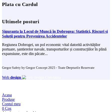
Plata cu Cardul
Ultimele posturi
Siguranța la Locul de Muncă în Dobrogea: Statistici, Riscuri și
Soluții pentru Prevenirea Accidentelor
Regiunea Dobrogei, un pol economic vital datorită activităților
portuare, șantierelor navale, transporturilor și construcțiilor în plină
expansiune, este din păcate...
Gregor Safety by Gregor Concept 2025 - Toate Drepturile Rezervate
Web
design
Acasa
Produse
Contul meu
0
Cos