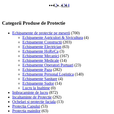
509,55 lei
produs
1
2
…
13
14
are
mai
multe
variații.
Categorii Produse de Protectie
Opțiunile
pot
Echipamente de protectie pe meserii
(700)
fi
Echipamente Agriculori & Sivicultura
(4)
alese
Echipamente Constructii
(203)
în
Echipamente Electrician
(63)
pagina
Echipamente HoReCa
(3)
produsului.
Echipamente Mecanici
(167)
Echipamente Medicale
(14)
Echipamente Operatori Portuari
(23)
Echipamente Paza
(282)
Echipamente Personal Logistica
(140)
Echipamente Sanitare
(4)
Echipamente Sudor
(14)
Lucru la Inaltime
(0)
Imbracaminte de lucru
(872)
Incaltaminte de Protectie
(292)
Ochelari si protectie faciala
(13)
Protectia Capului
(53)
Protectia mainilor
(63)