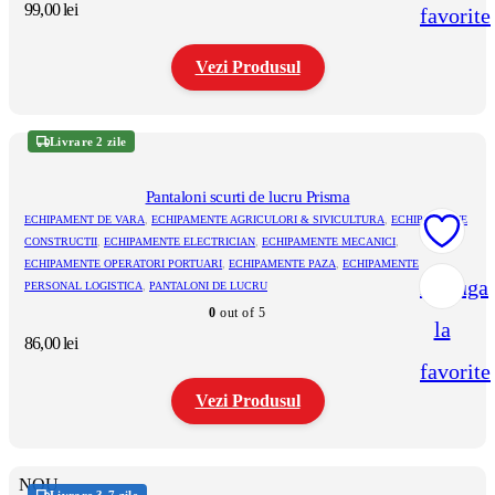
99,00
lei
favorite
Vezi Produsul
Acest
produs
Livrare 2 zile
are
mai
multe
Pantaloni scurti de lucru Prisma
variații.
ECHIPAMENT DE VARA
,
ECHIPAMENTE AGRICULORI & SIVICULTURA
,
ECHIPAMENTE
Opțiunile
CONSTRUCTII
,
ECHIPAMENTE ELECTRICIAN
,
ECHIPAMENTE MECANICI
,
pot
ECHIPAMENTE OPERATORI PORTUARI
,
ECHIPAMENTE PAZA
,
ECHIPAMENTE
fi
Adauga
PERSONAL LOGISTICA
,
PANTALONI DE LUCRU
alese
în
0
out of 5
la
pagina
86,00
lei
produsului.
favorite
Vezi Produsul
Acest
produs
NOU
are
Livrare 3-7 zile