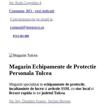
Str. Radu Logofatu 4
Constanta, RO - vezi indicatii
Conctacteaza-ne pe email la
comenzi@gregorco.ro
0723 291 888
Magazin Echipamente de Protectie
Personala Tulcea
Magazin specializat in
echipamente de protectie
,
incaltaminte de lucru
si
articole SSM
, cu
stoc local
si
livrare rapida
in tot
judetul Tulcea
.
Str. Ing. Dumitru Ivanoc, Incinta Iberom