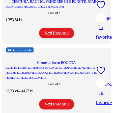
variații.
CENTURA RACING, PRINDERE IN 6 PUNCTE, SPARCO
Opțiunile
COMPETITION H-2 PD MARTINI RACING (FIA 8853-2016)
ECHIPAMENTE MECANICI
,
UNELTE SI ACCESORII
pot
0
out of 5
fi
Adauga
alese
1.353,54
lei
în
la
pagina
produsului.
Vezi Produsul
favorite
Acest
produs
Livrare 3-7 zile
are
mai
multe
Cizme de lucru BOGOTA
variații.
CIZME DE LUCRU
,
ECHIPAMENT DE PLOAIE
,
ECHIPAMENTE DE PROTECTIE PE
Opțiunile
MESERII
,
ECHIPAMENTE MECANICI
,
ECHIPAMENTE PAZA
,
INCALTAMINTE DE
pot
PROTECTIE
,
SELECTII SEZONIERE
fi
Adauga
alese
0
out of 5
în
Interval
32,23
lei
–
44,77
lei
la
pagina
de
produsului.
prețuri:
favorite
Vezi Produsul
32,23 lei
până