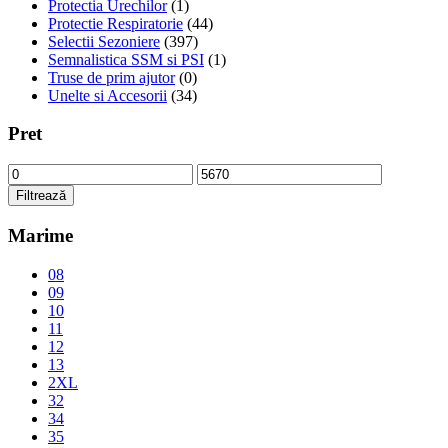
Protectia Urechilor
(1)
Protectie Respiratorie
(44)
Selectii Sezoniere
(397)
Semnalistica SSM si PSI
(1)
Truse de prim ajutor
(0)
Unelte si Accesorii
(34)
Pret
Preț
Preț
minim
maxim
Filtrează
Marime
08
09
10
11
12
13
2XL
32
34
35