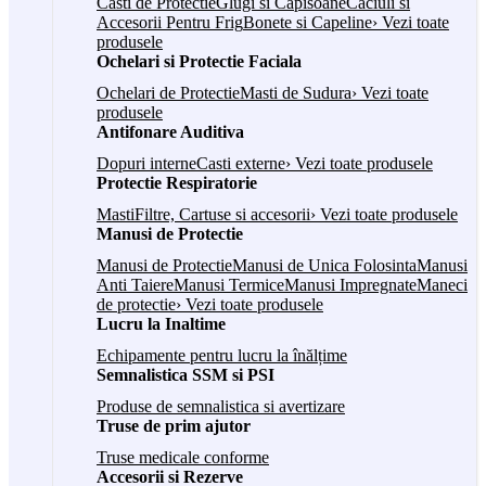
Casti de Protectie
Glugi si Capisoane
Caciuli si
Accesorii Pentru Frig
Bonete si Capeline
› Vezi toate
produsele
Ochelari si Protectie Faciala
Ochelari de Protectie
Masti de Sudura
› Vezi toate
produsele
Antifonare Auditiva
Dopuri interne
Casti externe
› Vezi toate produsele
Protectie Respiratorie
Masti
Filtre, Cartuse si accesorii
› Vezi toate produsele
Manusi de Protectie
Manusi de Protectie
Manusi de Unica Folosinta
Manusi
Anti Taiere
Manusi Termice
Manusi Impregnate
Maneci
de protectie
› Vezi toate produsele
Lucru la Inaltime
Echipamente pentru lucru la înălțime
Semnalistica SSM si PSI
Produse de semnalistica si avertizare
Truse de prim ajutor
Truse medicale conforme
Accesorii si Rezerve