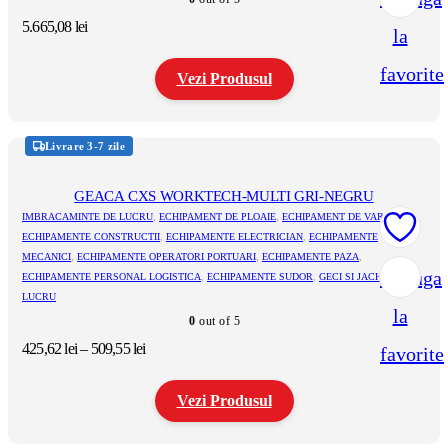
alese
în
5.665,08
lei
la
pagina
produsului.
favorite
Vezi Produsul
Acest
produs
Livrare 3-7 zile
are
mai
multe
GEACA CXS WORKTECH-MULTI GRI-NEGRU
variații.
IMBRACAMINTE DE LUCRU
,
ECHIPAMENT DE PLOAIE
,
ECHIPAMENT DE VARA
,
Opțiunile
ECHIPAMENTE CONSTRUCTII
,
ECHIPAMENTE ELECTRICIAN
,
ECHIPAMENTE
pot
MECANICI
,
ECHIPAMENTE OPERATORI PORTUARI
,
ECHIPAMENTE PAZA
,
fi
Adauga
ECHIPAMENTE PERSONAL LOGISTICA
,
ECHIPAMENTE SUDOR
,
GECI SI JACHETE DE
alese
în
LUCRU
la
pagina
0
out of 5
produsului.
Interval
425,62
lei
–
509,55
lei
favorite
de
prețuri:
Vezi Produsul
425,62 lei
până
la
Acest