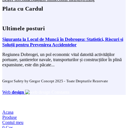
Plata cu Cardul
Ultimele posturi
Siguranța la Locul de Muncă în Dobrogea: Statistici, Riscuri și
Soluții pentru Prevenirea Accidentelor
Regiunea Dobrogei, un pol economic vital datorită activităților
portuare, șantierelor navale, transporturilor și construcțiilor în plină
expansiune, este din păcate...
Gregor Safety by Gregor Concept 2025 - Toate Drepturile Rezervate
Web
design
Acasa
Produse
Contul meu
0
Cos