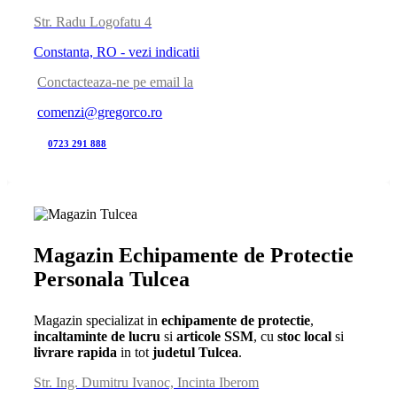
Str. Radu Logofatu 4
Constanta, RO - vezi indicatii
Conctacteaza-ne pe email la
comenzi@gregorco.ro
0723 291 888
Magazin Echipamente de Protectie
Personala Tulcea
Magazin specializat in
echipamente de protectie
,
incaltaminte de lucru
si
articole SSM
, cu
stoc local
si
livrare rapida
in tot
judetul Tulcea
.
Str. Ing. Dumitru Ivanoc, Incinta Iberom