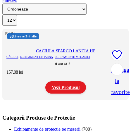
Filtreaza
NOU
Livrare 3-7 zile
CACIULA SPARCO LANCIA HF
CĂCIULI
,
ECHIPAMENT DE IARNA
,
ECHIPAMENTE MECANICI
0
out of 5
Adauga
157,08
lei
la
Vezi Produsul
favorite
Acest
produs
are
mai
Categorii Produse de Protectie
multe
variații.
Echipamente de protectie pe meserii
(700)
Opțiunile