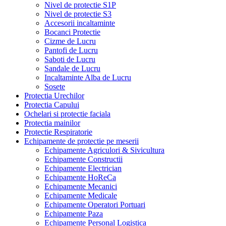
Nivel de protectie S1P
Nivel de protectie S3
Accesorii incaltaminte
Bocanci Protectie
Cizme de Lucru
Pantofi de Lucru
Saboti de Lucru
Sandale de Lucru
Incaltaminte Alba de Lucru
Sosete
Protectia Urechilor
Protectia Capului
Ochelari si protectie faciala
Protectia mainilor
Protectie Respiratorie
Echipamente de protectie pe meserii
Echipamente Agriculori & Sivicultura
Echipamente Constructii
Echipamente Electrician
Echipamente HoReCa
Echipamente Mecanici
Echipamente Medicale
Echipamente Operatori Portuari
Echipamente Paza
Echipamente Personal Logistica