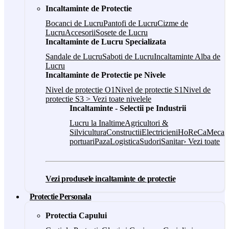
Incaltaminte de Protectie
Bocanci de Lucru
Pantofi de Lucru
Cizme de
Lucru
Accesorii
Sosete de Lucru
Incaltaminte de Lucru Specializata
Sandale de Lucru
Saboti de Lucru
Incaltaminte Alba de
Lucru
Incaltaminte de Protectie pe Nivele
Nivel de protectie O1
Nivel de protectie S1
Nivel de
protectie S3
> Vezi toate nivelele
Incaltaminte - Selectii pe Industrii
Lucru la Inaltime
Agricultori &
Silvicultura
Constructii
Electricieni
HoReCa
Mecani
portuari
Paza
Logistica
Sudori
Sanitar
› Vezi toate
Vezi produsele incaltaminte de protectie
Protectie Personala
Protectia Capului