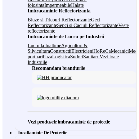
folosinta
Impermeabile
Halate
Imbracaminte Reflectorizanta
Bluze si Tricouri Reflectorizante
Geci
Reflectorizante
Sepci si Caciuli Reflectorizante
Veste
reflectorizante
Imbracaminte de Lucru pe Industrii
Lucru la Inaltime
Agricultori &
Silvicultura
Constructii
Electricieni
HoReCa
Mecanici
Medi
portuari
Paza
Logistica
Sudori
Sanitar
› Vezi toate
Industriile
Recomandam brandurile
Vezi produsele imbracaminte de protectie
Incaltaminte De Protectie