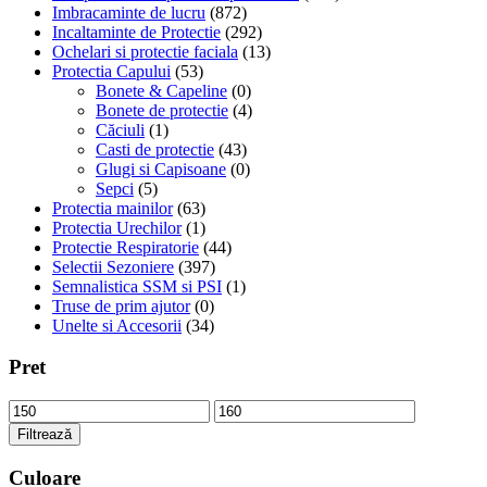
Imbracaminte de lucru
(872)
pot
Incaltaminte de Protectie
(292)
fi
Ochelari si protectie faciala
(13)
alese
Protectia Capului
(53)
în
Bonete & Capeline
(0)
pagina
Bonete de protectie
(4)
produsului.
Căciuli
(1)
Casti de protectie
(43)
Glugi si Capisoane
(0)
Sepci
(5)
Protectia mainilor
(63)
Protectia Urechilor
(1)
Protectie Respiratorie
(44)
Selectii Sezoniere
(397)
Semnalistica SSM si PSI
(1)
Truse de prim ajutor
(0)
Unelte si Accesorii
(34)
Pret
Preț
Preț
minim
maxim
Filtrează
Culoare