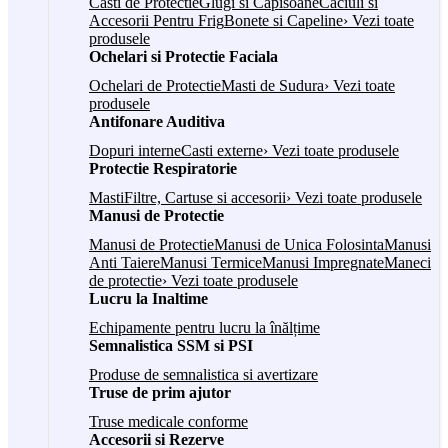
Casti de Protectie
Glugi si Capisoane
Caciuli si
Accesorii Pentru Frig
Bonete si Capeline
› Vezi toate
produsele
Ochelari si Protectie Faciala
Ochelari de Protectie
Masti de Sudura
› Vezi toate
produsele
Antifonare Auditiva
Dopuri interne
Casti externe
› Vezi toate produsele
Protectie Respiratorie
Masti
Filtre, Cartuse si accesorii
› Vezi toate produsele
Manusi de Protectie
Manusi de Protectie
Manusi de Unica Folosinta
Manusi
Anti Taiere
Manusi Termice
Manusi Impregnate
Maneci
de protectie
› Vezi toate produsele
Lucru la Inaltime
Echipamente pentru lucru la înălțime
Semnalistica SSM si PSI
Produse de semnalistica si avertizare
Truse de prim ajutor
Truse medicale conforme
Accesorii si Rezerve