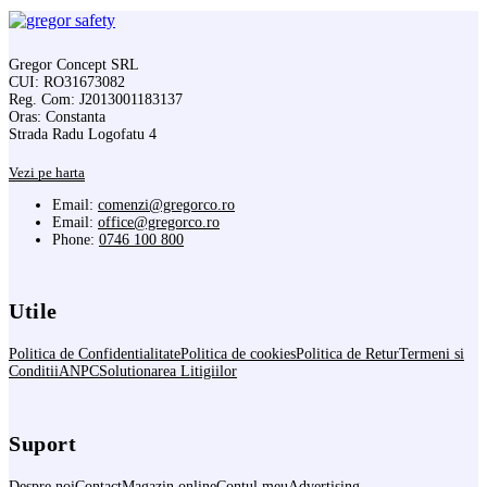
Gregor Concept SRL
CUI: RO31673082
Reg. Com: J2013001183137
Oras: Constanta
Strada Radu Logofatu 4
Vezi pe harta
Email:
comenzi@gregorco.ro
Email:
office@gregorco.ro
Phone:
0746 100 800
Utile
Politica de Confidentialitate
Politica de cookies
Politica de Retur
Termeni si
Conditii
ANPC
Solutionarea Litigiilor
Suport
Despre noi
Contact
Magazin online
Contul meu
Advertising