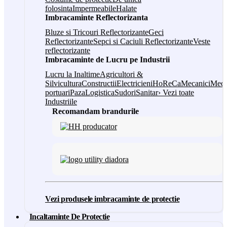
folosinta
Impermeabile
Halate
Imbracaminte Reflectorizanta
Bluze si Tricouri Reflectorizante
Geci
Reflectorizante
Sepci si Caciuli Reflectorizante
Veste
reflectorizante
Imbracaminte de Lucru pe Industrii
Lucru la Inaltime
Agricultori &
Silvicultura
Constructii
Electricieni
HoReCa
Mecanici
Medi
portuari
Paza
Logistica
Sudori
Sanitar
› Vezi toate
Industriile
Recomandam brandurile
Vezi produsele imbracaminte de protectie
Incaltaminte De Protectie