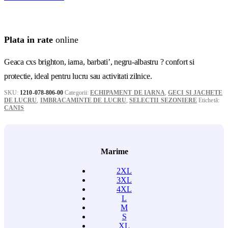
Plata in rate
online
Geaca cxs brighton, iarna, barbati’, negru-albastru ? confort si
protectie, ideal pentru lucru sau activitati zilnice.
SKU:
1210-078-806-00
Categorii:
ECHIPAMENT DE IARNA
,
GECI SI JACHETE
DE LUCRU
,
IMBRACAMINTE DE LUCRU
,
SELECTII SEZONIERE
Etichetă:
CANIS
Marime
2XL
3XL
4XL
L
M
S
XL