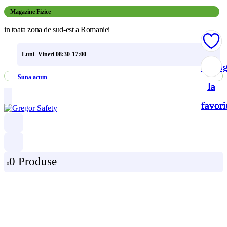
Magazine Fizice
in toata zona de sud-est a Romaniei
Luni- Vineri 08:30-17:00
Adau
Adau
Adau
Adau
Suna acum
la
la
la
la
favori
favori
favori
favori
0 Produse
0