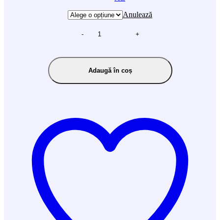
Anulează
-
+
Adaugă în coș