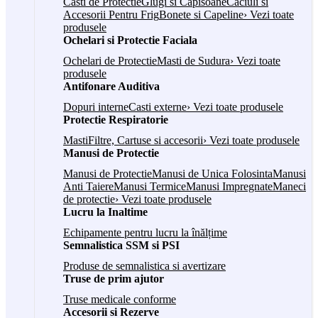
Casti de Protectie
Glugi si Capisoane
Caciuli si
Accesorii Pentru Frig
Bonete si Capeline
› Vezi toate
produsele
Ochelari si Protectie Faciala
Ochelari de Protectie
Masti de Sudura
› Vezi toate
produsele
Antifonare Auditiva
Dopuri interne
Casti externe
› Vezi toate produsele
Protectie Respiratorie
Masti
Filtre, Cartuse si accesorii
› Vezi toate produsele
Manusi de Protectie
Manusi de Protectie
Manusi de Unica Folosinta
Manusi
Anti Taiere
Manusi Termice
Manusi Impregnate
Maneci
de protectie
› Vezi toate produsele
Lucru la Inaltime
Echipamente pentru lucru la înălțime
Semnalistica SSM si PSI
Produse de semnalistica si avertizare
Truse de prim ajutor
Truse medicale conforme
Accesorii si Rezerve