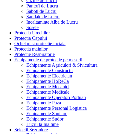
Cizme de Lucru
Pantofi de Lucru
Saboti de Lucru
Sandale de Lucru
Incaltaminte Alba de Lucru
Sosete
Protectia Urechilor
Protectia Capului
Ochelari si protectie faciala
Protectia mainilor
Protectie Respiratorie
Echipamente de protectie pe meserii
Echipamente Agriculori & Sivicultura
Echipamente Constructii
Echipamente Electrician
Echipamente HoReCa
Echipamente Mecanici
Echipamente Medicale
Echipamente Operatori Portuari
Echipamente Paza
Echipamente Personal Logistica
Echipamente Sanitare
Echipamente Sudor
Lucru la Inaltime
Selectii Sezoniere