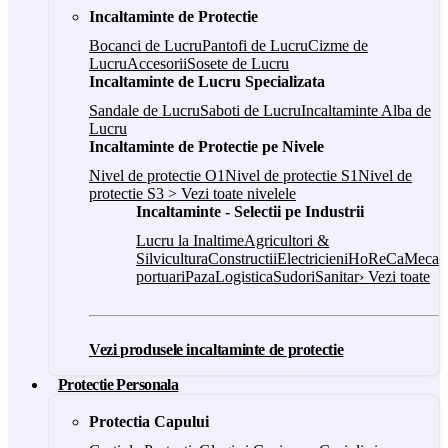
Incaltaminte de Protectie
Bocanci de Lucru
Pantofi de Lucru
Cizme de
Lucru
Accesorii
Sosete de Lucru
Incaltaminte de Lucru Specializata
Sandale de Lucru
Saboti de Lucru
Incaltaminte Alba de
Lucru
Incaltaminte de Protectie pe Nivele
Nivel de protectie O1
Nivel de protectie S1
Nivel de
protectie S3
> Vezi toate nivelele
Incaltaminte - Selectii pe Industrii
Lucru la Inaltime
Agricultori &
Silvicultura
Constructii
Electricieni
HoReCa
Mecani
portuari
Paza
Logistica
Sudori
Sanitar
› Vezi toate
Vezi produsele incaltaminte de protectie
Protectie Personala
Protectia Capului