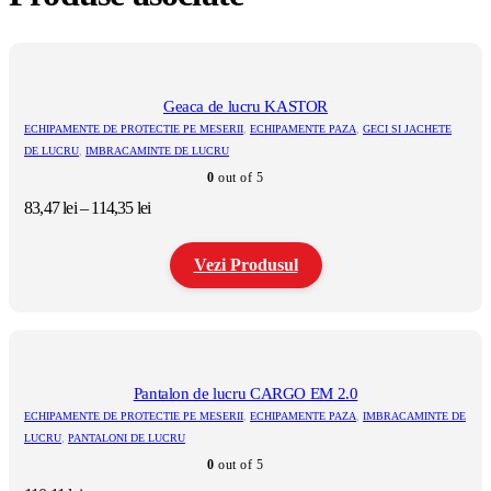
Geaca de lucru KASTOR
ECHIPAMENTE DE PROTECTIE PE MESERII
,
ECHIPAMENTE PAZA
,
GECI SI JACHETE
DE LUCRU
,
IMBRACAMINTE DE LUCRU
0
out of 5
Interval
83,47
lei
–
114,35
lei
de
prețuri:
Vezi Produsul
83,47 lei
până
la
Acest
114,35 lei
produs
are
mai
multe
Pantalon de lucru CARGO EM 2.0
variații.
ECHIPAMENTE DE PROTECTIE PE MESERII
,
ECHIPAMENTE PAZA
,
IMBRACAMINTE DE
Opțiunile
LUCRU
,
PANTALONI DE LUCRU
pot
0
out of 5
fi
alese