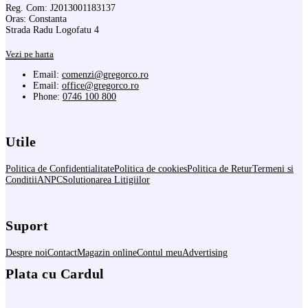
Reg. Com: J2013001183137
Oras: Constanta
Strada Radu Logofatu 4
Vezi pe harta
Email:
comenzi@gregorco.ro
Email:
office@gregorco.ro
Phone:
0746 100 800
Utile
Politica de Confidentialitate
Politica de cookies
Politica de Retur
Termeni si
Conditii
ANPC
Solutionarea Litigiilor
Suport
Despre noi
Contact
Magazin online
Contul meu
Advertising
Plata cu Cardul