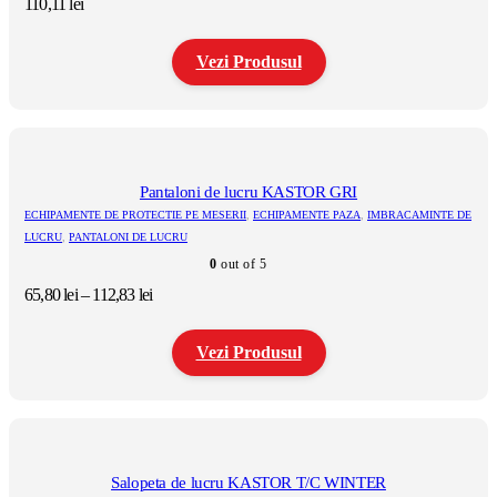
110,11
lei
în
pagina
produsului.
Vezi Produsul
Acest
produs
are
mai
multe
Pantaloni de lucru KASTOR GRI
variații.
ECHIPAMENTE DE PROTECTIE PE MESERII
,
ECHIPAMENTE PAZA
,
IMBRACAMINTE DE
Opțiunile
LUCRU
,
PANTALONI DE LUCRU
pot
0
out of 5
fi
alese
Interval
65,80
lei
–
112,83
lei
în
de
pagina
prețuri:
produsului.
Vezi Produsul
65,80 lei
până
la
Acest
112,83 lei
produs
are
mai
multe
Salopeta de lucru KASTOR T/C WINTER