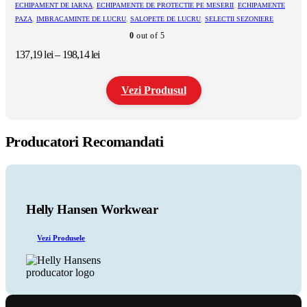
variații.
ECHIPAMENT DE IARNA
,
ECHIPAMENTE DE PROTECTIE PE MESERII
,
ECHIPAMENTE
Opțiunile
PAZA
,
IMBRACAMINTE DE LUCRU
,
SALOPETE DE LUCRU
,
SELECTII SEZONIERE
pot
0
out of 5
fi
alese
Interval
137,19
lei
–
198,14
lei
în
de
pagina
prețuri:
produsului.
Vezi Produsul
137,19 lei
până
la
Acest
198,14 lei
produs
Producatori Recomandati
are
mai
multe
variații.
Opțiunile
pot
Helly Hansen Workwear
fi
alese
Vezi Produsele
în
pagina
produsului.