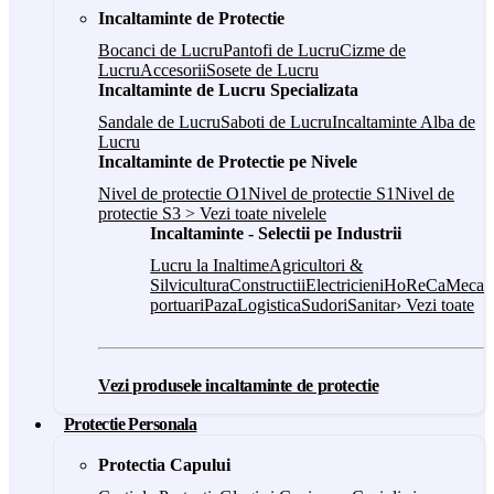
Incaltaminte de Protectie
Bocanci de Lucru
Pantofi de Lucru
Cizme de
Lucru
Accesorii
Sosete de Lucru
Incaltaminte de Lucru Specializata
Sandale de Lucru
Saboti de Lucru
Incaltaminte Alba de
Lucru
Incaltaminte de Protectie pe Nivele
Nivel de protectie O1
Nivel de protectie S1
Nivel de
protectie S3
> Vezi toate nivelele
Incaltaminte - Selectii pe Industrii
Lucru la Inaltime
Agricultori &
Silvicultura
Constructii
Electricieni
HoReCa
Mecani
portuari
Paza
Logistica
Sudori
Sanitar
› Vezi toate
Vezi produsele incaltaminte de protectie
Protectie Personala
Protectia Capului