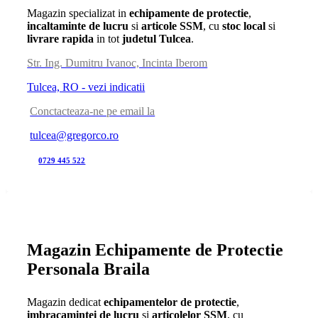
Magazin specializat in
echipamente de protectie
,
incaltaminte de lucru
si
articole SSM
, cu
stoc local
si
livrare rapida
in tot
judetul Tulcea
.
Str. Ing. Dumitru Ivanoc, Incinta Iberom
Tulcea, RO - vezi indicatii
Conctacteaza-ne pe email la
tulcea@gregorco.ro
0729 445 522
Magazin Echipamente de Protectie
Personala Braila
Magazin dedicat
echipamentelor de protectie
,
imbracamintei de lucru
si
articolelor SSM
, cu