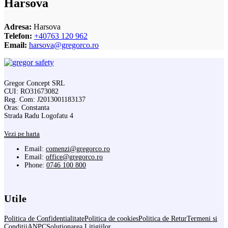
Harsova
Adresa:
Harsova
Telefon:
+40763 120 962
Email:
harsova@gregorco.ro
Gregor Concept SRL
CUI: RO31673082
Reg. Com: J2013001183137
Oras: Constanta
Strada Radu Logofatu 4
Vezi pe harta
Email:
comenzi@gregorco.ro
Email:
office@gregorco.ro
Phone:
0746 100 800
Utile
Politica de Confidentialitate
Politica de cookies
Politica de Retur
Termeni si
Conditii
ANPC
Solutionarea Litigiilor