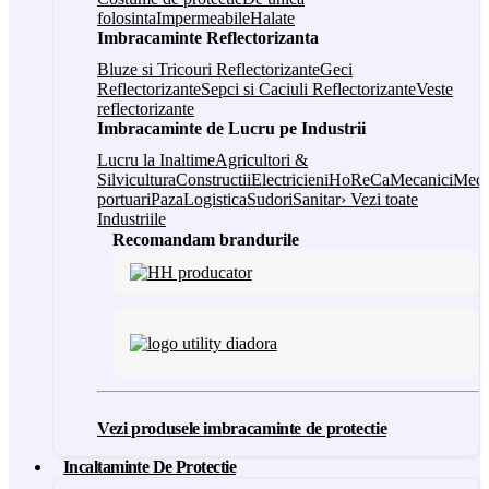
folosinta
Impermeabile
Halate
Imbracaminte Reflectorizanta
Bluze si Tricouri Reflectorizante
Geci
Reflectorizante
Sepci si Caciuli Reflectorizante
Veste
reflectorizante
Imbracaminte de Lucru pe Industrii
Lucru la Inaltime
Agricultori &
Silvicultura
Constructii
Electricieni
HoReCa
Mecanici
Medi
portuari
Paza
Logistica
Sudori
Sanitar
› Vezi toate
Industriile
Recomandam brandurile
Vezi produsele imbracaminte de protectie
Incaltaminte De Protectie