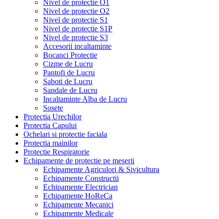
Nivel de protectie O1
Nivel de protectie O2
Nivel de protectie S1
Nivel de protectie S1P
Nivel de protectie S3
Accesorii incaltaminte
Bocanci Protectie
Cizme de Lucru
Pantofi de Lucru
Saboti de Lucru
Sandale de Lucru
Incaltaminte Alba de Lucru
Sosete
Protectia Urechilor
Protectia Capului
Ochelari si protectie faciala
Protectia mainilor
Protectie Respiratorie
Echipamente de protectie pe meserii
Echipamente Agriculori & Sivicultura
Echipamente Constructii
Echipamente Electrician
Echipamente HoReCa
Echipamente Mecanici
Echipamente Medicale