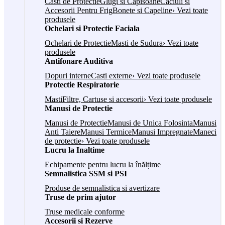
Casti de Protectie
Glugi si Capisoane
Caciuli si
Accesorii Pentru Frig
Bonete si Capeline
› Vezi toate
produsele
Ochelari si Protectie Faciala
Ochelari de Protectie
Masti de Sudura
› Vezi toate
produsele
Antifonare Auditiva
Dopuri interne
Casti externe
› Vezi toate produsele
Protectie Respiratorie
Masti
Filtre, Cartuse si accesorii
› Vezi toate produsele
Manusi de Protectie
Manusi de Protectie
Manusi de Unica Folosinta
Manusi
Anti Taiere
Manusi Termice
Manusi Impregnate
Maneci
de protectie
› Vezi toate produsele
Lucru la Inaltime
Echipamente pentru lucru la înălțime
Semnalistica SSM si PSI
Produse de semnalistica si avertizare
Truse de prim ajutor
Truse medicale conforme
Accesorii si Rezerve