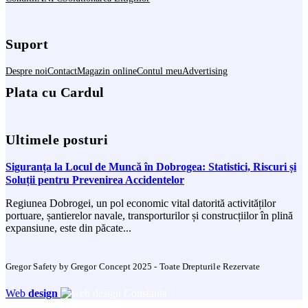
Suport
Despre noi
Contact
Magazin online
Contul meu
Advertising
Plata cu Cardul
Ultimele posturi
Siguranța la Locul de Muncă în Dobrogea: Statistici, Riscuri și
Soluții pentru Prevenirea Accidentelor
Regiunea Dobrogei, un pol economic vital datorită activităților
portuare, șantierelor navale, transporturilor și construcțiilor în plină
expansiune, este din păcate...
Gregor Safety by Gregor Concept 2025 - Toate Drepturile Rezervate
Web
design