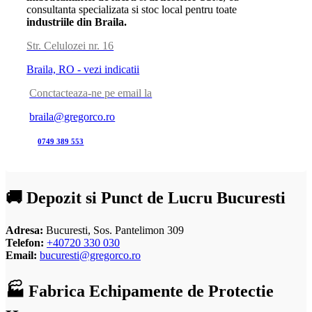
consultanta specializata si stoc local pentru toate
industriile din Braila.
Str. Celulozei nr. 16
Braila, RO - vezi indicatii
Conctacteaza-ne pe email la
braila@gregorco.ro
0749 389 553
🚚 Depozit si Punct de Lucru Bucuresti
Adresa:
Bucuresti, Sos. Pantelimon 309
Telefon:
+40720 330 030
Email:
bucuresti@gregorco.ro
🏭 Fabrica Echipamente de Protectie