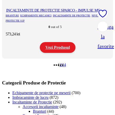
multe
variații.
INCALTAMINTE DE PROTECTIE SPARCO - IMPULSE MIRAGE
Opțiunile
GULF (ESD S1PS SR FO HRO SC - EN ISO 20345:2022)
BRANTURI
,
ECHIPAMENTE MECANICI
,
INCALTAMINTE DE PROTECTIE
,
NIVEL DE
pot
PROTECTIE S1P
fi
Adauga
0
out of 5
alese
în
573,24
lei
la
pagina
produsului.
favorite
Vezi Produsul
Acest
produs
1
2
3
4
are
mai
multe
variații.
Categorii Produse de Protectie
Opțiunile
pot
Echipamente de protectie pe meserii
(700)
fi
Imbracaminte de lucru
(872)
alese
Incaltaminte de Protectie
(292)
în
Accesorii incaltaminte
(48)
pagina
Branturi
(44)
produsului.