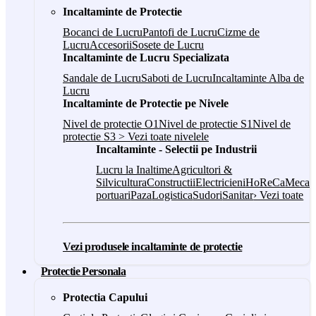
Incaltaminte de Protectie
Bocanci de Lucru
Pantofi de Lucru
Cizme de
Lucru
Accesorii
Sosete de Lucru
Incaltaminte de Lucru Specializata
Sandale de Lucru
Saboti de Lucru
Incaltaminte Alba de
Lucru
Incaltaminte de Protectie pe Nivele
Nivel de protectie O1
Nivel de protectie S1
Nivel de
protectie S3
> Vezi toate nivelele
Incaltaminte - Selectii pe Industrii
Lucru la Inaltime
Agricultori &
Silvicultura
Constructii
Electricieni
HoReCa
Mecani
portuari
Paza
Logistica
Sudori
Sanitar
› Vezi toate
Vezi produsele incaltaminte de protectie
Protectie Personala
Protectia Capului