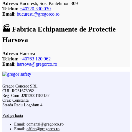
Adresa:
Bucuresti, Sos. Pantelimon 309
Telefon:
+40720 330 030
Email:
bucuresti@gregorco.ro
🏭 Fabrica Echipamente de Protectie
Harsova
Adresa:
Harsova
Telefon:
+40763 120 962
Email:
harsova@gregorco.ro
Gregor Concept SRL
CUI: RO31673082
Reg. Com: J2013001183137
Oras: Constanta
Strada Radu Logofatu 4
Vezi pe harta
Email:
comenzi@gregorco.ro
Email:
office@gregorco.ro