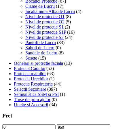
Bocanci Protectie
(67)
Cizme de Lucru
(17)
Incaltaminte Alba de Lucru
(4)
Nivel de protectie O1
(8)
Nivel de protectie O2
(5)
Nivel de protectie S1
(2)
Nivel de protectie S1P
(16)
Nivel de protectie S3
(24)
Pantofi de Lucru
(83)
Saboti de Lucru
(0)
Sandale de Lucru
(8)
Sosete
(15)
Ochelari si protectie faciala
(13)
Protectia Capului
(53)
Protectia mainilor
(63)
Protectia Urechilor
(1)
Protectie Respiratorie
(44)
Selectii Sezoniere
(397)
Semnalistica SSM si PSI
(1)
Truse de prim ajutor
(0)
Unelte si Accesorii
(34)
Pret
Preț
Preț