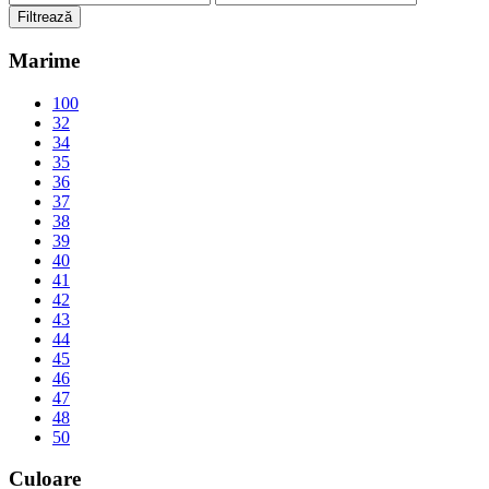
minim
maxim
Filtrează
Marime
100
32
34
35
36
37
38
39
40
41
42
43
44
45
46
47
48
50
Culoare