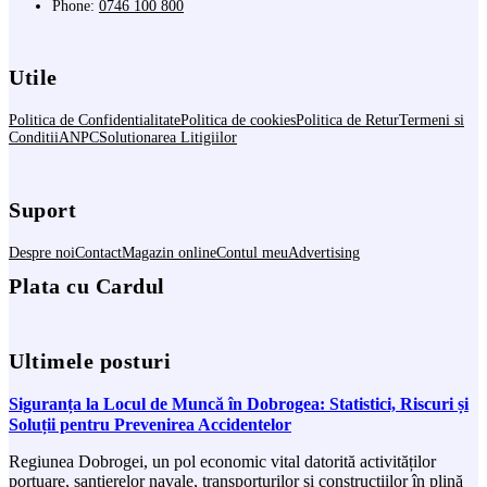
Phone:
0746 100 800
Utile
Politica de Confidentialitate
Politica de cookies
Politica de Retur
Termeni si
Conditii
ANPC
Solutionarea Litigiilor
Suport
Despre noi
Contact
Magazin online
Contul meu
Advertising
Plata cu Cardul
Ultimele posturi
Siguranța la Locul de Muncă în Dobrogea: Statistici, Riscuri și
Soluții pentru Prevenirea Accidentelor
Regiunea Dobrogei, un pol economic vital datorită activităților
portuare, șantierelor navale, transporturilor și construcțiilor în plină