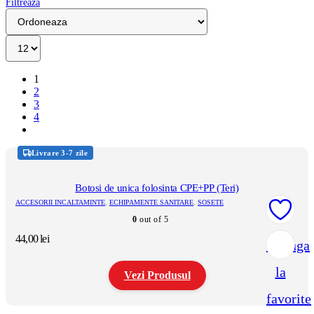
Filtreaza
1
2
3
4
Livrare 3-7 zile
Botosi de unica folosinta CPE+PP (Teri)
ACCESORII INCALTAMINTE
,
ECHIPAMENTE SANITARE
,
SOSETE
0
out of 5
44,00
lei
Adauga
la
Vezi Produsul
favorite
Acest