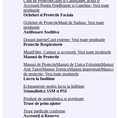
Casti de Protectie
Glugi si Capisoane
Caciuli si
Accesorii Pentru Frig
Bonete si Capeline
› Vezi toate
produsele
Ochelari si Protectie Faciala
Ochelari de Protectie
Masti de Sudura
› Vezi toate
produsele
Antifonare Auditiva
Dopuri interne
Casti externe
› Vezi toate produsele
Protectie Respiratorie
Masti
Filtre, Cartuse si accesorii
› Vezi toate produsele
Manusi de Protectie
Manusi de Protectie
Manusi de Unica Folosinta
Manusi
Anti Taiere
Manusi Termice
Manusi Impregnate
Maneci
de protectie
› Vezi toate produsele
Lucru la Inaltime
Echipamente pentru lucru la înălțime
Semnalistica SSM si PSI
Produse de semnalistica si avertizare
Truse de prim ajutor
Truse medicale conforme
Accesorii si Rezerve