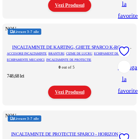
la
pagina
Vezi Produsul
produsului.
favorite
Acest
produs
NOU
are
Livrare 3-7 zile
mai
multe
variații.
INCALTAMINTE DE KARTING, GHETE SPARCO K-ROCK
Opțiunile
(FARA OMOLOGARE)
ACCESORII INCALTAMINTE
,
BRANTURI
,
CIZME DE LUCRU
,
ECHIPAMENT DE IARNA
,
pot
ECHIPAMENTE MECANICI
,
INCALTAMINTE DE PROTECTIE
fi
Adauga
0
out of 5
alese
în
748,68
lei
la
pagina
produsului.
favorite
Vezi Produsul
Acest
produs
NOU
are
Livrare 3-7 zile
mai
multe
variații.
INCALTAMINTE DE PROTECTIE SPARCO - HORIZON TEK
Opțiunile