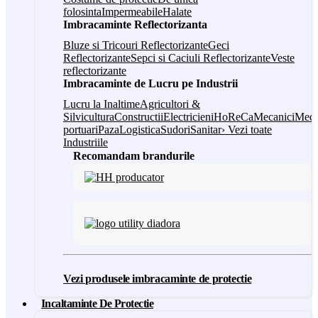
folosinta
Impermeabile
Halate
Imbracaminte Reflectorizanta
Bluze si Tricouri Reflectorizante
Geci
Reflectorizante
Sepci si Caciuli Reflectorizante
Veste
reflectorizante
Imbracaminte de Lucru pe Industrii
Lucru la Inaltime
Agricultori &
Silvicultura
Constructii
Electricieni
HoReCa
Mecanici
Medi
portuari
Paza
Logistica
Sudori
Sanitar
› Vezi toate
Industriile
Recomandam brandurile
Vezi produsele imbracaminte de protectie
Incaltaminte De Protectie