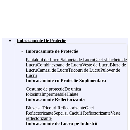
Imbracaminte De Protectie
Imbracaminte de Protectie
Pantaloni de Lucru
Salopeta de Lucru
Geci si Jachete de
Lucru
Combinezoane de Lucru
Veste de Lucru
Bluze de
Lucru
Camasi de Lucru
Tricouri de Lucru
Pulover de
Lucru
Imbracaminte cu Protectie Suplimentara
Costume de protectie
De unica
folosinta
Impermeabile
Halate
Imbracaminte Reflectorizanta
Bluze si Tricouri Reflectorizante
Geci
Reflectorizante
Sepci si Caciuli Reflectorizante
Veste
reflectorizante
Imbracaminte de Lucru pe Industrii