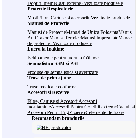
Dopuri interne
Casti externe
› Vezi toate produsele
Protectie Respiratorie
Masti
Filtre, Cartuse si accesorii
› Vezi toate produsele
Manusi de Protectie
Manusi de Protectie
Manusi de Unica Folosinta
Manusi
Anti Taiere
Manusi Termice
Manusi Impregnate
Maneci
de protectie
› Vezi toate produsele
Lucru la Inaltime
Echipamente pentru lucru la înălțime
Semnalistica SSM si PSI
Produse de semnalistica si avertizare
Truse de prim ajutor
Truse medicale conforme
Accesorii si Rezerve
Filtre, Cartuse si Accesorii
Accesorii
incaltaminte
Accesorii Pentru Conditii extreme
Caciuli si
Accesorii Pentru Frig
Viziere & elemente de fixare
Recomandam brandurile