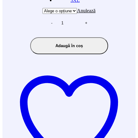
3XL
Anulează
-
+
Adaugă în coș