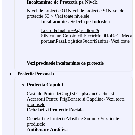
Incaltaminte de Protectie pe Nivele
Nivel de protectie O1
Nivel de protectie S1
Nivel de
protectie S3
> Vezi toate nivelele
Incaltaminte - Selectii pe Industrii
Lucru la Inaltime
Agricultori &
Silvicultura
Constructii
Electricieni
HoReCa
Mecani
portuari
Paza
Logistica
Sudori
Sanitar
› Vezi toate
Vezi produsele incaltaminte de protectie
Protectie Personala
Protectia Capului
Casti de Protectie
Glugi si Capisoane
Caciuli si
Accesorii Pentru Frig
Bonete si Capeline
› Vezi toate
produsele
Ochelari si Protectie Faciala
Ochelari de Protectie
Masti de Sudura
› Vezi toate
produsele
Antifonare Auditiva