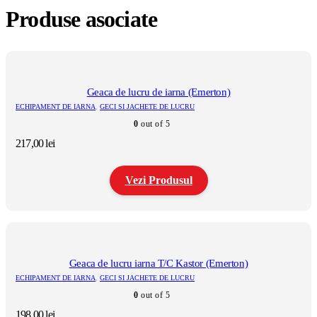
Produse asociate
Geaca de lucru de iarna (Emerton)
ECHIPAMENT DE IARNA
,
GECI SI JACHETE DE LUCRU
0
out of 5
217,00
lei
Vezi Produsul
Acest
produs
are
mai
multe
Geaca de lucru iarna T/C Kastor (Emerton)
variații.
ECHIPAMENT DE IARNA
,
GECI SI JACHETE DE LUCRU
Opțiunile
0
out of 5
pot
fi
198,00
lei