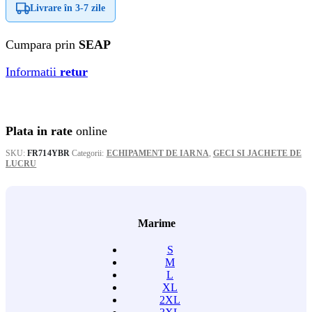
Livrare în
3-7 zile
Cumpara prin
SEAP
Informatii
retur
Plata in rate
online
SKU:
FR714YBR
Categorii:
ECHIPAMENT DE IARNA
,
GECI SI JACHETE DE
LUCRU
Marime
S
M
L
XL
2XL