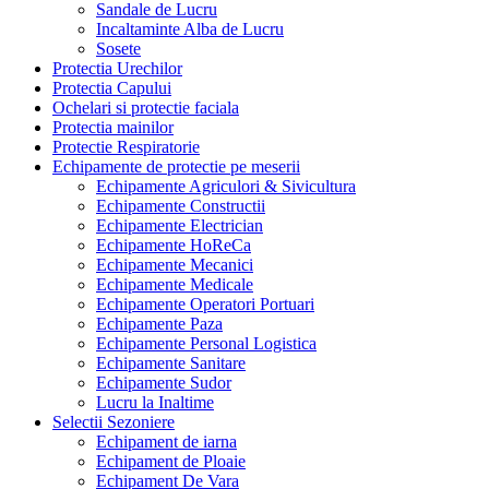
Sandale de Lucru
Incaltaminte Alba de Lucru
Sosete
Protectia Urechilor
Protectia Capului
Ochelari si protectie faciala
Protectia mainilor
Protectie Respiratorie
Echipamente de protectie pe meserii
Echipamente Agriculori & Sivicultura
Echipamente Constructii
Echipamente Electrician
Echipamente HoReCa
Echipamente Mecanici
Echipamente Medicale
Echipamente Operatori Portuari
Echipamente Paza
Echipamente Personal Logistica
Echipamente Sanitare
Echipamente Sudor
Lucru la Inaltime
Selectii Sezoniere
Echipament de iarna
Echipament de Ploaie
Echipament De Vara