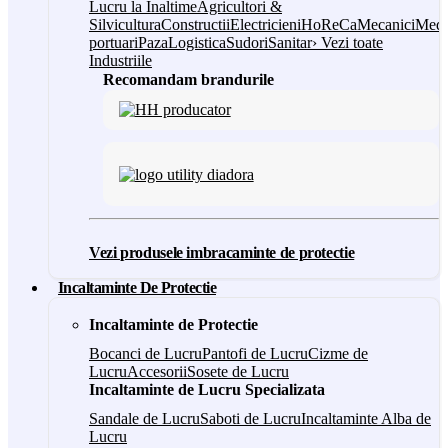
Lucru la Inaltime
Agricultori &
Silvicultura
Constructii
Electricieni
HoReCa
Mecanici
Medi
portuari
Paza
Logistica
Sudori
Sanitar
› Vezi toate
Industriile
Recomandam brandurile
Vezi produsele imbracaminte de protectie
Incaltaminte De Protectie
Incaltaminte de Protectie
Bocanci de Lucru
Pantofi de Lucru
Cizme de
Lucru
Accesorii
Sosete de Lucru
Incaltaminte de Lucru Specializata
Sandale de Lucru
Saboti de Lucru
Incaltaminte Alba de
Lucru