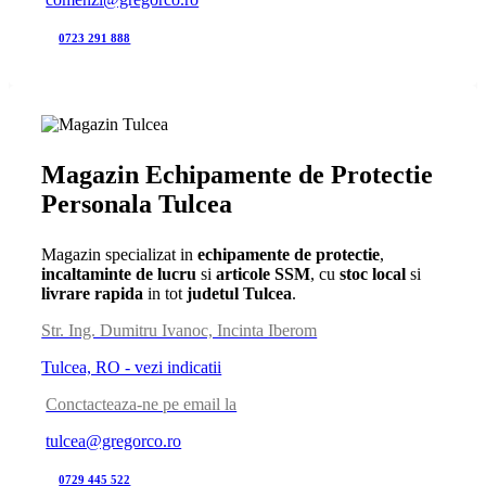
0723 291 888
Magazin Echipamente de Protectie
Personala Tulcea
Magazin specializat in
echipamente de protectie
,
incaltaminte de lucru
si
articole SSM
, cu
stoc local
si
livrare rapida
in tot
judetul Tulcea
.
Str. Ing. Dumitru Ivanoc, Incinta Iberom
Tulcea, RO - vezi indicatii
Conctacteaza-ne pe email la
tulcea@gregorco.ro
0729 445 522