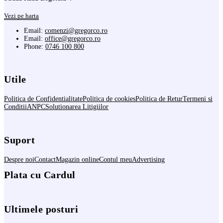
Vezi pe harta
Email:
comenzi@gregorco.ro
Email:
office@gregorco.ro
Phone:
0746 100 800
Utile
Politica de Confidentialitate
Politica de cookies
Politica de Retur
Termeni si
Conditii
ANPC
Solutionarea Litigiilor
Suport
Despre noi
Contact
Magazin online
Contul meu
Advertising
Plata cu Cardul
Ultimele posturi