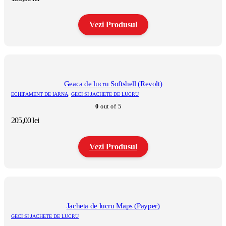
alese
în
pagina
Vezi Produsul
produsului.
Acest
produs
are
mai
multe
Geaca de lucru Softshell (Revolt)
variații.
ECHIPAMENT DE IARNA
,
GECI SI JACHETE DE LUCRU
Opțiunile
0
out of 5
pot
fi
205,00
lei
alese
în
pagina
Vezi Produsul
produsului.
Acest
produs
are
mai
multe
Jacheta de lucru Maps (Payper)
variații.
GECI SI JACHETE DE LUCRU
Opțiunile