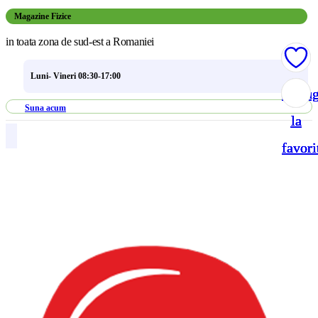
Magazine Fizice
in toata zona de sud-est a Romaniei
Luni- Vineri 08:30-17:00
Adau
Adau
Adau
Adau
Suna acum
la
la
la
la
favori
favori
favori
favori