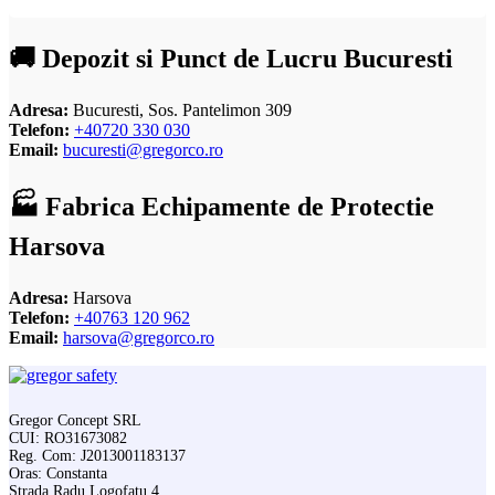
🚚 Depozit si Punct de Lucru Bucuresti
Adresa:
Bucuresti, Sos. Pantelimon 309
Telefon:
+40720 330 030
Email:
bucuresti@gregorco.ro
🏭 Fabrica Echipamente de Protectie
Harsova
Adresa:
Harsova
Telefon:
+40763 120 962
Email:
harsova@gregorco.ro
Gregor Concept SRL
CUI: RO31673082
Reg. Com: J2013001183137
Oras: Constanta
Strada Radu Logofatu 4