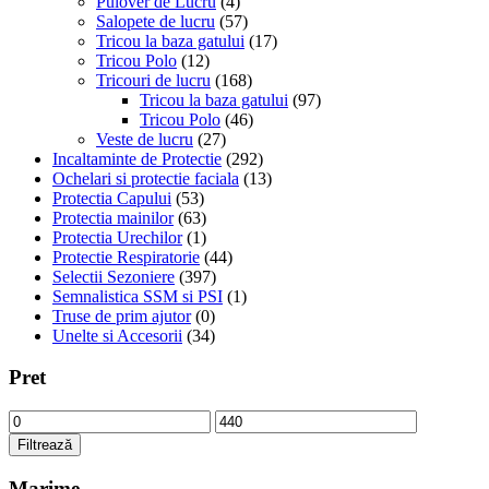
Pulover de Lucru
(4)
Salopete de lucru
(57)
Tricou la baza gatului
(17)
Tricou Polo
(12)
Tricouri de lucru
(168)
Tricou la baza gatului
(97)
Tricou Polo
(46)
Veste de lucru
(27)
Incaltaminte de Protectie
(292)
Ochelari si protectie faciala
(13)
Protectia Capului
(53)
Protectia mainilor
(63)
Protectia Urechilor
(1)
Protectie Respiratorie
(44)
Selectii Sezoniere
(397)
Semnalistica SSM si PSI
(1)
Truse de prim ajutor
(0)
Unelte si Accesorii
(34)
Pret
Preț
Preț
minim
maxim
Filtrează
Marime