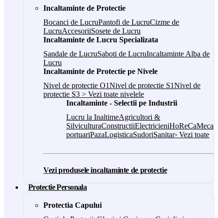
Incaltaminte de Protectie
Bocanci de Lucru
Pantofi de Lucru
Cizme de
Lucru
Accesorii
Sosete de Lucru
Incaltaminte de Lucru Specializata
Sandale de Lucru
Saboti de Lucru
Incaltaminte Alba de
Lucru
Incaltaminte de Protectie pe Nivele
Nivel de protectie O1
Nivel de protectie S1
Nivel de
protectie S3
> Vezi toate nivelele
Incaltaminte - Selectii pe Industrii
Lucru la Inaltime
Agricultori &
Silvicultura
Constructii
Electricieni
HoReCa
Mecani
portuari
Paza
Logistica
Sudori
Sanitar
› Vezi toate
Vezi produsele incaltaminte de protectie
Protectie Personala
Protectia Capului