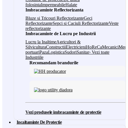
folosinta
Impermeabile
Halate
Imbracaminte Reflectorizanta
Bluze si Tricouri Reflectorizante
Geci
Reflectorizante
Sepci si Caciuli Reflectorizante
Veste
reflectorizante
Imbracaminte de Lucru pe Industrii
Lucru la Inaltime
Agricultori &
Silvicultura
Constructii
Electricieni
HoReCa
Mecanici
Medi
portuari
Paza
Logistica
Sudori
Sanitar
› Vezi toate
Industriile
Recomandam brandurile
Vezi produsele imbracaminte de protectie
Incaltaminte De Protectie