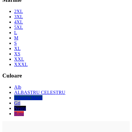
2XL
3XL
4XL
5XL
L
M
S
XL
XS
XXL
XXXL
Culoare
Alb
ALBASTRU CELESTRU
Albastru Marin
Gri
Negru
Rosu