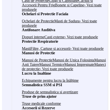
Casti de Protectie
Glugi si Capisoane
Caciuli si
Accesorii Pentru Frig
Bonete si Capeline
› Vezi toate
produsele
Ochelari si Protectie Faciala
Ochelari de Protectie
Masti de Sudura
› Vezi toate
produsele
Antifonare Auditiva
Dopuri interne
Casti externe
› Vezi toate produsele
Protectie Respiratorie
Masti
Filtre, Cartuse si accesorii
› Vezi toate produsele
Manusi de Protectie
Manusi de Protectie
Manusi de Unica Folosinta
Manusi
Anti Taiere
Manusi Termice
Manusi Impregnate
Maneci
de protectie
› Vezi toate produsele
Lucru la Inaltime
Echipamente pentru lucru la înălțime
Semnalistica SSM si PSI
Produse de semnalistica si avertizare
Truse de prim ajutor
Truse medicale conforme
Accesorii si Rezerve