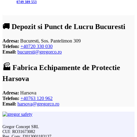
0749 389 553
🚚 Depozit si Punct de Lucru Bucuresti
Adresa:
Bucuresti, Sos. Pantelimon 309
Telefon:
+40720 330 030
Email:
bucuresti@gregorco.ro
🏭 Fabrica Echipamente de Protectie
Harsova
Adresa:
Harsova
Telefon:
+40763 120 962
Email:
harsova@gregorco.ro
Gregor Concept SRL
CUI: RO31673082
Reg. Com: J2013001183137