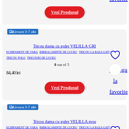
Vezi Produsul
Acest
produs
Livrare 3-7 zile
are
mai
multe
Tricou dama cu guler VELILLA GRI
variații.
ECHIPAMENT DE VARA
,
IMBRACAMINTE DE LUCRU
,
TRICOU LA BAZA GATULUI
,
Opțiunile
TRICOU POLO
,
TRICOURI DE LUCRU
pot
0
out of 5
fi
Adauga
alese
84,40
lei
în
la
pagina
produsului.
Vezi Produsul
favorite
Acest
produs
Livrare 3-7 zile
are
mai
multe
Tricou dama cu guler VELILLA rosu
variații.
ECHIPAMENT DE VARA
,
IMBRACAMINTE DE LUCRU
,
TRICOU LA BAZA GATULUI
,