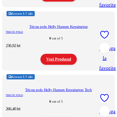
favorite
Acest
produs
Livrare 3-7 zile
are
mai
multe
Tricou polo Helly Hansen Kensington
variații.
TRICOU POLO
Opțiunile
0
out of 5
pot
fi
236,92
lei
Adauga
alese
în
la
pagina
Vezi Produsul
produsului.
favorite
Acest
produs
Livrare 3-7 zile
are
mai
multe
Tricou polo Helly Hansen Kensington Tech
variații.
TRICOU POLO
Opțiunile
0
out of 5
pot
fi
266,40
lei
Adauga
alese
în