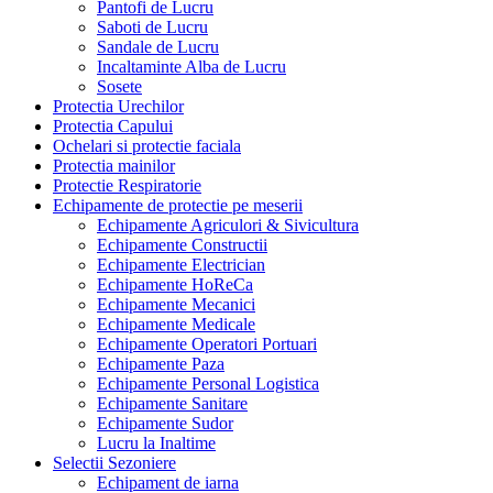
Pantofi de Lucru
Saboti de Lucru
Sandale de Lucru
Incaltaminte Alba de Lucru
Sosete
Protectia Urechilor
Protectia Capului
Ochelari si protectie faciala
Protectia mainilor
Protectie Respiratorie
Echipamente de protectie pe meserii
Echipamente Agriculori & Sivicultura
Echipamente Constructii
Echipamente Electrician
Echipamente HoReCa
Echipamente Mecanici
Echipamente Medicale
Echipamente Operatori Portuari
Echipamente Paza
Echipamente Personal Logistica
Echipamente Sanitare
Echipamente Sudor
Lucru la Inaltime
Selectii Sezoniere
Echipament de iarna