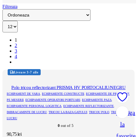
Filtreaza
1
2
3
4
Livrare 3-7 zile
Polo tricou reflectorizant PRISMA HV PORTOCALIU/NEGRU
ECHIPAMENT DE VARA
,
ECHIPAMENTE CONSTRUCTII
,
ECHIPAMENTE DE PROTECTIE
PE MESERII
,
ECHIPAMENTE OPERATORI PORTUARI
,
ECHIPAMENTE PAZA
,
ECHIPAMENTE PERSONAL LOGISTICA
,
ECHIPAMENTE REFLECTORIZANTE
,
Adauga
IMBRACAMINTE DE LUCRU
,
TRICOU LA BAZA GATULUI
,
TRICOU POLO
,
TRICOURI DE
LUCRU
la
0
out of 5
90,75
lei
favorite