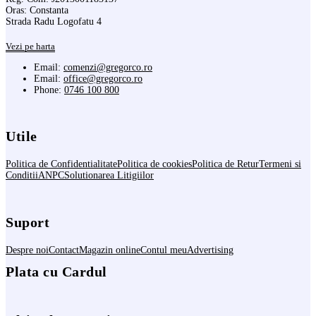
Oras: Constanta
Strada Radu Logofatu 4
Vezi pe harta
Email:
comenzi@gregorco.ro
Email:
office@gregorco.ro
Phone:
0746 100 800
Utile
Politica de Confidentialitate
Politica de cookies
Politica de Retur
Termeni si
Conditii
ANPC
Solutionarea Litigiilor
Suport
Despre noi
Contact
Magazin online
Contul meu
Advertising
Plata cu Cardul