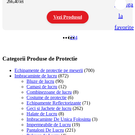
266,40
lei
Adauga
alese
în
la
pagina
Vezi Produsul
produsului.
favorite
Acest
produs
1
2
3
4
are
mai
multe
variații.
Categorii Produse de Protectie
Opțiunile
pot
Echipamente de protectie pe meserii
(700)
fi
Imbracaminte de lucru
(872)
alese
Bluze de lucru
(90)
în
Camasi de lucru
(12)
pagina
Combinezoane de lucru
(8)
produsului.
Costume de protectie
(6)
Echipamente Reflectorizante
(71)
Geci si Jachete de lucru
(262)
Halate de Lucru
(8)
Imbracaminte De Unica Folosinta
(3)
Impermeabile de Lucru
(19)
Pantaloni De Lucru
(221)