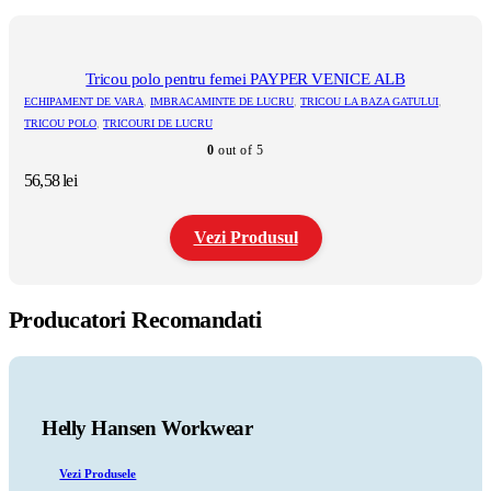
produs
are
mai
multe
Tricou polo pentru femei PAYPER VENICE ALB
variații.
ECHIPAMENT DE VARA
,
IMBRACAMINTE DE LUCRU
,
TRICOU LA BAZA GATULUI
,
Opțiunile
TRICOU POLO
,
TRICOURI DE LUCRU
pot
0
out of 5
fi
alese
56,58
lei
în
pagina
produsului.
Vezi Produsul
Acest
produs
Producatori Recomandati
are
mai
multe
variații.
Opțiunile
pot
Helly Hansen Workwear
fi
alese
Vezi Produsele
în