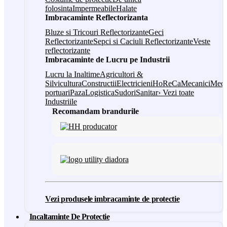
folosinta
Impermeabile
Halate
Imbracaminte Reflectorizanta
Bluze si Tricouri Reflectorizante
Geci
Reflectorizante
Sepci si Caciuli Reflectorizante
Veste
reflectorizante
Imbracaminte de Lucru pe Industrii
Lucru la Inaltime
Agricultori &
Silvicultura
Constructii
Electricieni
HoReCa
Mecanici
Medi
portuari
Paza
Logistica
Sudori
Sanitar
› Vezi toate
Industriile
Recomandam brandurile
Vezi produsele imbracaminte de protectie
Incaltaminte De Protectie