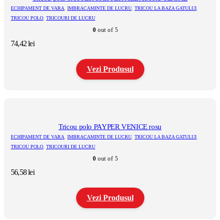
variații.
ECHIPAMENT DE VARA
,
IMBRACAMINTE DE LUCRU
,
TRICOU LA BAZA GATULUI
,
Opțiunile
TRICOU POLO
,
TRICOURI DE LUCRU
pot
0
out of 5
fi
alese
74,42
lei
în
pagina
produsului.
Vezi Produsul
Acest
produs
are
mai
multe
Tricou polo PAYPER VENICE rosu
variații.
ECHIPAMENT DE VARA
,
IMBRACAMINTE DE LUCRU
,
TRICOU LA BAZA GATULUI
,
Opțiunile
TRICOU POLO
,
TRICOURI DE LUCRU
pot
0
out of 5
fi
alese
56,58
lei
în
pagina
produsului.
Vezi Produsul
Acest