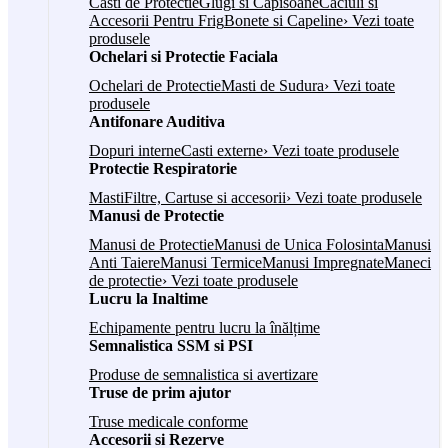
Casti de Protectie
Glugi si Capisoane
Caciuli si
Accesorii Pentru Frig
Bonete si Capeline
› Vezi toate
produsele
Ochelari si Protectie Faciala
Ochelari de Protectie
Masti de Sudura
› Vezi toate
produsele
Antifonare Auditiva
Dopuri interne
Casti externe
› Vezi toate produsele
Protectie Respiratorie
Masti
Filtre, Cartuse si accesorii
› Vezi toate produsele
Manusi de Protectie
Manusi de Protectie
Manusi de Unica Folosinta
Manusi
Anti Taiere
Manusi Termice
Manusi Impregnate
Maneci
de protectie
› Vezi toate produsele
Lucru la Inaltime
Echipamente pentru lucru la înălțime
Semnalistica SSM si PSI
Produse de semnalistica si avertizare
Truse de prim ajutor
Truse medicale conforme
Accesorii si Rezerve