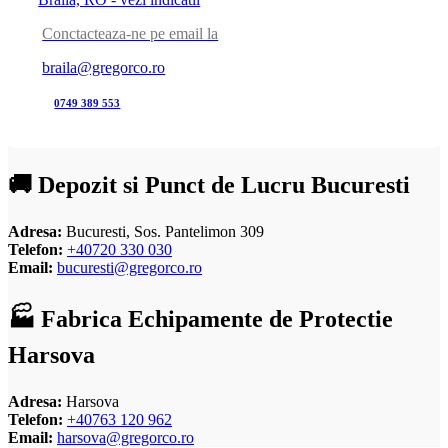
Conctacteaza-ne pe email la
braila@gregorco.ro
0749 389 553
🚚 Depozit si Punct de Lucru Bucuresti
Adresa:
Bucuresti, Sos. Pantelimon 309
Telefon:
+40720 330 030
Email:
bucuresti@gregorco.ro
🏭 Fabrica Echipamente de Protectie
Harsova
Adresa:
Harsova
Telefon:
+40763 120 962
Email:
harsova@gregorco.ro