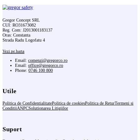
Gregor Concept SRL
CUI: RO31673082
Reg. Com: J2013001183137
Oras: Constanta
Strada Radu Logofatu 4
Vezi pe harta
Email:
comenzi@gregorco.ro
Email:
office@gregorco.ro
Phone:
0746 100 800
Utile
Politica de Confidentialitate
Politica de cookies
Politica de Retur
Termeni si
Conditii
ANPC
Solutionarea Litigiilor
Suport