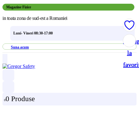
Magazine Fizice
in toata zona de sud-est a Romaniei
Luni- Vineri 08:30-17:00
Adau
Adau
Adau
Adau
Suna acum
la
la
la
la
favori
favori
favori
favori
0 Produse
0