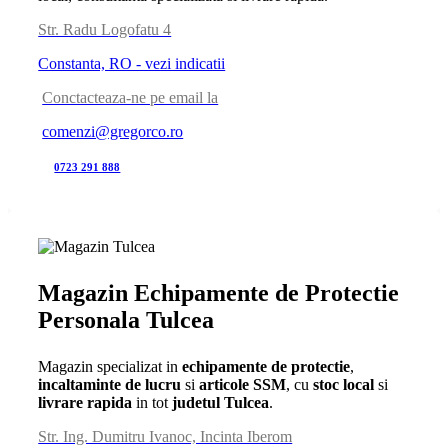
Str. Radu Logofatu 4
Constanta, RO - vezi indicatii
Conctacteaza-ne pe email la
comenzi@gregorco.ro
0723 291 888
Magazin Echipamente de Protectie
Personala Tulcea
Magazin specializat in
echipamente de protectie
,
incaltaminte de lucru
si
articole SSM
, cu
stoc local
si
livrare rapida
in tot
judetul Tulcea
.
Str. Ing. Dumitru Ivanoc, Incinta Iberom