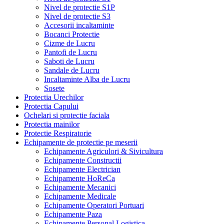
Nivel de protectie S1P
Nivel de protectie S3
Accesorii incaltaminte
Bocanci Protectie
Cizme de Lucru
Pantofi de Lucru
Saboti de Lucru
Sandale de Lucru
Incaltaminte Alba de Lucru
Sosete
Protectia Urechilor
Protectia Capului
Ochelari si protectie faciala
Protectia mainilor
Protectie Respiratorie
Echipamente de protectie pe meserii
Echipamente Agriculori & Sivicultura
Echipamente Constructii
Echipamente Electrician
Echipamente HoReCa
Echipamente Mecanici
Echipamente Medicale
Echipamente Operatori Portuari
Echipamente Paza
Echipamente Personal Logistica