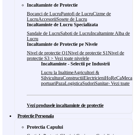
Incaltaminte de Protectie
Bocanci de Lucru
Pantofi de Lucru
Cizme de
Lucru
Accesorii
Sosete de Lucru
Incaltaminte de Lucru Specializata
Sandale de Lucru
Saboti de Lucru
Incaltaminte Alba de
Lucru
Incaltaminte de Protectie pe Nivele
Nivel de protectie O1
Nivel de protectie S1
Nivel de
protectie S3
> Vezi toate nivelele
Incaltaminte - Selectii pe Industrii
Lucru la Inaltime
Agricultori &
Silvicultura
Constructii
Electricieni
HoReCa
Mecani
portuari
Paza
Logistica
Sudori
Sanitar
› Vezi toate
Vezi produsele incaltaminte de protectie
Protectie Personala
Protectia Capului