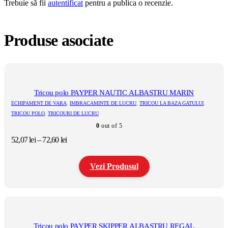
Trebuie să fii
autentificat
pentru a publica o recenzie.
Produse asociate
Tricou polo PAYPER NAUTIC ALBASTRU MARIN
ECHIPAMENT DE VARA
,
IMBRACAMINTE DE LUCRU
,
TRICOU LA BAZA GATULUI
,
TRICOU POLO
,
TRICOURI DE LUCRU
0
out of 5
Interval
52,07
lei
–
72,60
lei
de
prețuri:
Vezi Produsul
52,07 lei
până
la
Acest
72,60 lei
produs
are
mai
multe
Tricou polo PAYPER SKIPPER ALBASTRU REGAL