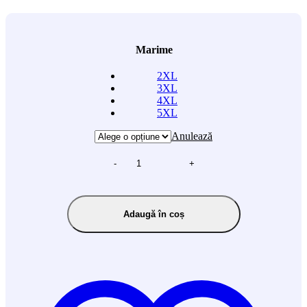
Marime
2XL
3XL
4XL
5XL
Anulează
-
+
Adaugă în coș