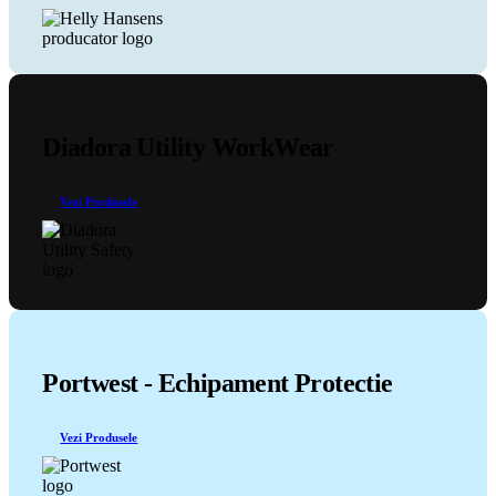
pagina
produsului.
Diadora Utility WorkWear
Vezi Produsele
Portwest - Echipament Protectie
Vezi Produsele