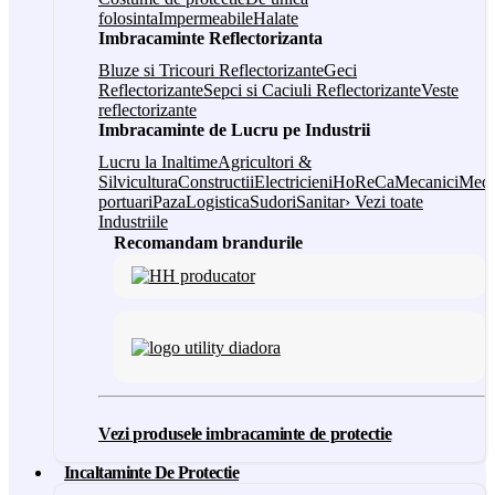
folosinta
Impermeabile
Halate
Imbracaminte Reflectorizanta
Bluze si Tricouri Reflectorizante
Geci
Reflectorizante
Sepci si Caciuli Reflectorizante
Veste
reflectorizante
Imbracaminte de Lucru pe Industrii
Lucru la Inaltime
Agricultori &
Silvicultura
Constructii
Electricieni
HoReCa
Mecanici
Medi
portuari
Paza
Logistica
Sudori
Sanitar
› Vezi toate
Industriile
Recomandam brandurile
Vezi produsele imbracaminte de protectie
Incaltaminte De Protectie