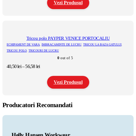
produsului.
Vezi Produsul
Acest
produs
are
mai
multe
Tricou polo PAYPER VENICE PORTOCALIU
variații.
ECHIPAMENT DE VARA
,
IMBRACAMINTE DE LUCRU
,
TRICOU LA BAZA GATULUI
,
Opțiunile
TRICOU POLO
,
TRICOURI DE LUCRU
pot
0
out of 5
fi
alese
Interval
40,50
lei
–
56,58
lei
în
de
pagina
prețuri:
produsului.
Vezi Produsul
40,50 lei
până
la
Acest
56,58 lei
produs
Producatori Recomandati
are
mai
multe
variații.
Opțiunile
pot
Helly Hansen Workwear