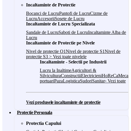
Incaltaminte de Protectie
Bocanci de Lucru
Pantofi de Lucru
Cizme de
Lucru
Accesorii
Sosete de Lucru
Incaltaminte de Lucru Specializata
Sandale de Lucru
Saboti de Lucru
Incaltaminte Alba de
Lucru
Incaltaminte de Protectie pe Nivele
Nivel de protectie O1
Nivel de protectie S1
Nivel de
protectie S3
> Vezi toate nivelele
Incaltaminte - Selectii pe Industrii
Lucru la Inaltime
Agricultori &
Silvicultura
Constructii
Electricieni
HoReCa
Mecani
portuari
Paza
Logistica
Sudori
Sanitar
› Vezi toate
Vezi produsele incaltaminte de protectie
Protectie Personala
Protectia Capului