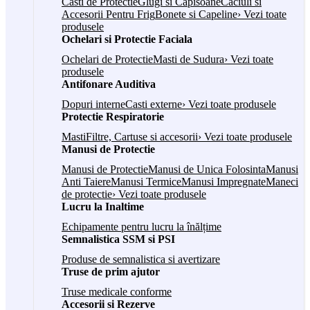
Casti de Protectie
Glugi si Capisoane
Caciuli si
Accesorii Pentru Frig
Bonete si Capeline
› Vezi toate
produsele
Ochelari si Protectie Faciala
Ochelari de Protectie
Masti de Sudura
› Vezi toate
produsele
Antifonare Auditiva
Dopuri interne
Casti externe
› Vezi toate produsele
Protectie Respiratorie
Masti
Filtre, Cartuse si accesorii
› Vezi toate produsele
Manusi de Protectie
Manusi de Protectie
Manusi de Unica Folosinta
Manusi
Anti Taiere
Manusi Termice
Manusi Impregnate
Maneci
de protectie
› Vezi toate produsele
Lucru la Inaltime
Echipamente pentru lucru la înălțime
Semnalistica SSM si PSI
Produse de semnalistica si avertizare
Truse de prim ajutor
Truse medicale conforme
Accesorii si Rezerve