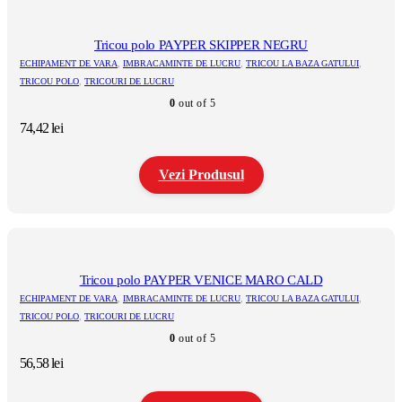
are
mai
multe
Tricou polo PAYPER SKIPPER NEGRU
variații.
ECHIPAMENT DE VARA
,
IMBRACAMINTE DE LUCRU
,
TRICOU LA BAZA GATULUI
,
Opțiunile
TRICOU POLO
,
TRICOURI DE LUCRU
pot
0
out of 5
fi
alese
74,42
lei
în
pagina
produsului.
Vezi Produsul
Acest
produs
are
mai
multe
Tricou polo PAYPER VENICE MARO CALD
variații.
ECHIPAMENT DE VARA
,
IMBRACAMINTE DE LUCRU
,
TRICOU LA BAZA GATULUI
,
Opțiunile
TRICOU POLO
,
TRICOURI DE LUCRU
pot
0
out of 5
fi
alese
56,58
lei
în
pagina