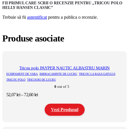
FII PRIMUL CARE SCRII O RECENZIE PENTRU „TRICOU POLO
HELLY HANSEN CLASSIC”
Trebuie să fii
autentificat
pentru a publica o recenzie.
Produse asociate
Tricou polo PAYPER NAUTIC ALBASTRU MARIN
ECHIPAMENT DE VARA
,
IMBRACAMINTE DE LUCRU
,
TRICOU LA BAZA GATULUI
,
TRICOU POLO
,
TRICOURI DE LUCRU
0
out of 5
Interval
52,07
lei
–
72,60
lei
de
prețuri:
Vezi Produsul
52,07 lei
până
la
Acest
72,60 lei
produs