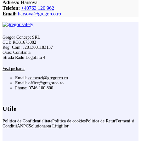
Adresa:
Harsova
Telefon:
+40763 120 962
Email:
harsova@gregorco.ro
Gregor Concept SRL
CUI: RO31673082
Reg. Com: J2013001183137
Oras: Constanta
Strada Radu Logofatu 4
Vezi pe harta
Email:
comenzi@gregorco.ro
Email:
office@gregorco.ro
Phone:
0746 100 800
Utile
Politica de Confidentialitate
Politica de cookies
Politica de Retur
Termeni si
Conditii
ANPC
Solutionarea Litigiilor