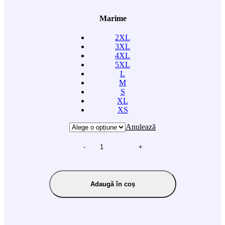
Marime
2XL
3XL
4XL
5XL
L
M
S
XL
XS
Anulează
-
+
Adaugă în coș