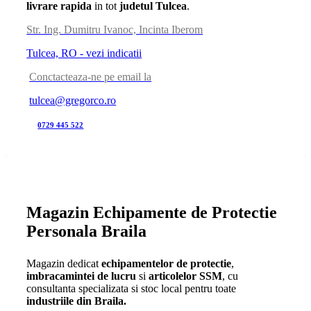
livrare rapida
in tot
judetul Tulcea
.
Str. Ing. Dumitru Ivanoc, Incinta Iberom
Tulcea, RO - vezi indicatii
Conctacteaza-ne pe email la
tulcea@gregorco.ro
0729 445 522
Magazin Echipamente de Protectie
Personala Braila
Magazin dedicat
echipamentelor de protectie
,
imbracamintei de lucru
si
articolelor SSM
, cu
consultanta specializata si stoc local pentru toate
industriile din Braila.