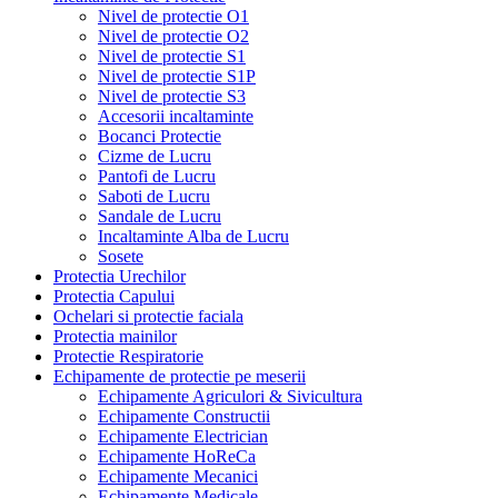
Nivel de protectie O1
Nivel de protectie O2
Nivel de protectie S1
Nivel de protectie S1P
Nivel de protectie S3
Accesorii incaltaminte
Bocanci Protectie
Cizme de Lucru
Pantofi de Lucru
Saboti de Lucru
Sandale de Lucru
Incaltaminte Alba de Lucru
Sosete
Protectia Urechilor
Protectia Capului
Ochelari si protectie faciala
Protectia mainilor
Protectie Respiratorie
Echipamente de protectie pe meserii
Echipamente Agriculori & Sivicultura
Echipamente Constructii
Echipamente Electrician
Echipamente HoReCa
Echipamente Mecanici
Echipamente Medicale