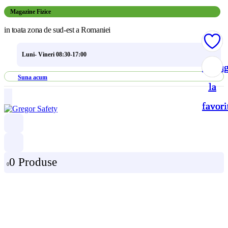
Magazine Fizice
in toata zona de sud-est a Romaniei
Luni- Vineri 08:30-17:00
Adau
Adau
Adau
Adau
Suna acum
la
la
la
la
favori
favori
favori
favori
0 Produse
0