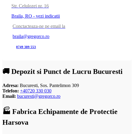
Str. Celulozei nr. 16
Braila, RO - vezi indicatii
Conctacteaza-ne pe email la
braila@gregorco.ro
0749 389 553
🚚 Depozit si Punct de Lucru Bucuresti
Adresa:
Bucuresti, Sos. Pantelimon 309
Telefon:
+40720 330 030
Email:
bucuresti@gregorco.ro
🏭 Fabrica Echipamente de Protectie
Harsova