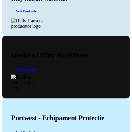
fi
alese
Vezi Produsele
în
pagina
produsului.
Diadora Utility WorkWear
Vezi Produsele
Portwest - Echipament Protectie