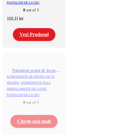
PANTALONI DE LUCRU
alese
în
0
out of 5
pagina
110,11
lei
produsului.
Vezi Produsul
Acest
produs
are
mai
multe
Pantaloni scurti de lucru
variații.
KASTOR GRI (EMERTON)
ECHIPAMENTE DE PROTECTIE PE
Opțiunile
MESERII
,
ECHIPAMENTE PAZA
,
pot
IMBRACAMINTE DE LUCRU
,
fi
PANTALONI DE LUCRU
alese
în
0
out of 5
pagina
produsului.
Citește mai mult