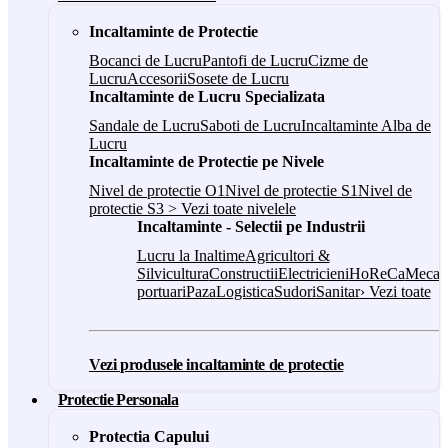
Incaltaminte de Protectie
Bocanci de Lucru
Pantofi de Lucru
Cizme de
Lucru
Accesorii
Sosete de Lucru
Incaltaminte de Lucru Specializata
Sandale de Lucru
Saboti de Lucru
Incaltaminte Alba de
Lucru
Incaltaminte de Protectie pe Nivele
Nivel de protectie O1
Nivel de protectie S1
Nivel de
protectie S3
> Vezi toate nivelele
Incaltaminte - Selectii pe Industrii
Lucru la Inaltime
Agricultori &
Silvicultura
Constructii
Electricieni
HoReCa
Mecan
portuari
Paza
Logistica
Sudori
Sanitar
› Vezi toate
Vezi produsele incaltaminte de protectie
Protectie Personala
Protectia Capului