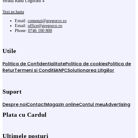
Strada Radu Logofatu 4
Vezi pe harta
Email:
comenzi@gregorco.ro
Email:
office@gregorco.ro
Phone:
0746 100 800
Utile
Politica de Confidentialitate
Politica de cookies
Politica de
Retur
Termeni si Conditii
ANPC
Solutionarea Litigiilor
Suport
Despre noi
Contact
Magazin online
Contul meu
Advertising
Plata cu Cardul
Ultimele posturi