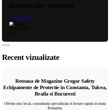
alese
Diadora Utility WorkWear
în
pagina
produsului.
Vezi Produsele
Recent vizualizate
Reteaua de Magazine Gregor Safety
Echipamente de Protectie in Constanta, Tulcea,
Braila si Bucuresti
Oferim stoc local, consultanta specializata si livrare rapida in toata
Romania.