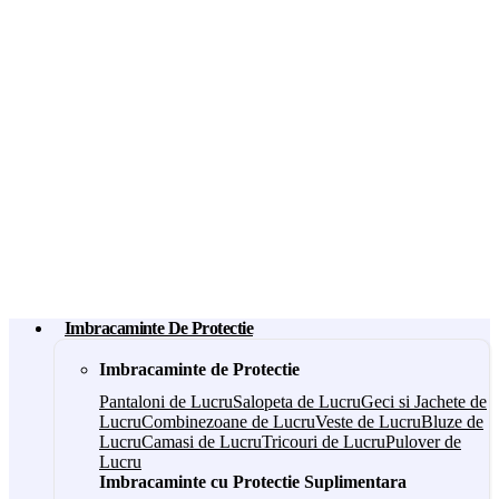
Imbracaminte De Protectie
Imbracaminte de Protectie
Pantaloni de Lucru
Salopeta de Lucru
Geci si Jachete de
Lucru
Combinezoane de Lucru
Veste de Lucru
Bluze de
Lucru
Camasi de Lucru
Tricouri de Lucru
Pulover de
Lucru
Imbracaminte cu Protectie Suplimentara