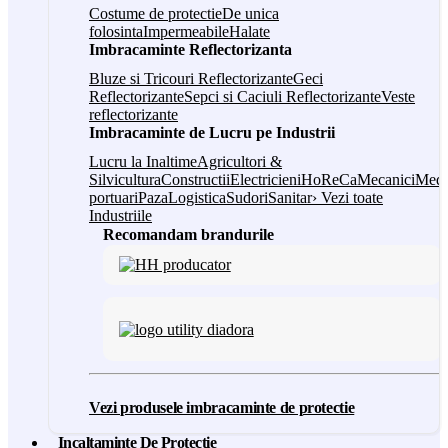
Costume de protectie
De unica
folosinta
Impermeabile
Halate
Imbracaminte Reflectorizanta
Bluze si Tricouri Reflectorizante
Geci
Reflectorizante
Sepci si Caciuli Reflectorizante
Veste
reflectorizante
Imbracaminte de Lucru pe Industrii
Lucru la Inaltime
Agricultori &
Silvicultura
Constructii
Electricieni
HoReCa
Mecanici
Medi
portuari
Paza
Logistica
Sudori
Sanitar
› Vezi toate
Industriile
Recomandam brandurile
Vezi produsele imbracaminte de protectie
Incaltaminte De Protectie