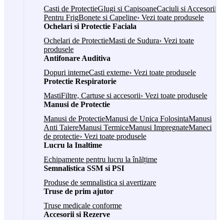
Casti de Protectie
Glugi si Capisoane
Caciuli si Accesorii
Pentru Frig
Bonete si Capeline
› Vezi toate produsele
Ochelari si Protectie Faciala
Ochelari de Protectie
Masti de Sudura
› Vezi toate
produsele
Antifonare Auditiva
Dopuri interne
Casti externe
› Vezi toate produsele
Protectie Respiratorie
Masti
Filtre, Cartuse si accesorii
› Vezi toate produsele
Manusi de Protectie
Manusi de Protectie
Manusi de Unica Folosinta
Manusi
Anti Taiere
Manusi Termice
Manusi Impregnate
Maneci
de protectie
› Vezi toate produsele
Lucru la Inaltime
Echipamente pentru lucru la înălțime
Semnalistica SSM si PSI
Produse de semnalistica si avertizare
Truse de prim ajutor
Truse medicale conforme
Accesorii si Rezerve