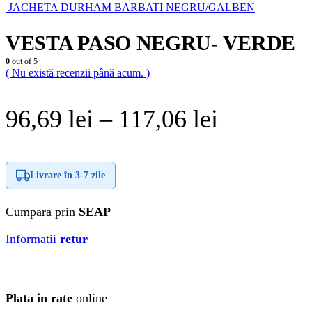
JACHETA DURHAM BARBATI NEGRU/GALBEN
VESTA PASO NEGRU- VERDE
0
out of 5
( Nu există recenzii până acum. )
Interval
96,69
lei
–
117,06
lei
de
prețuri:
Livrare în
3-7 zile
96,69 lei
Cumpara prin
SEAP
până
Informatii
retur
la
117,06 le
Plata in rate
online