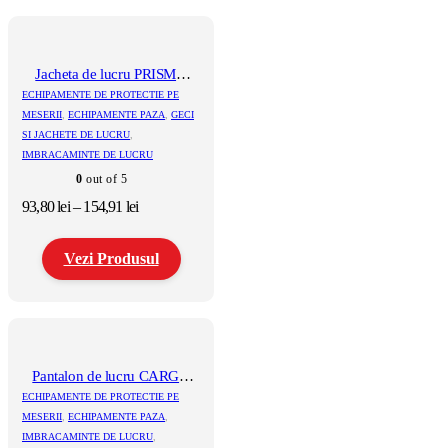
Jacheta de lucru PRISMA
GRI
ECHIPAMENTE DE PROTECTIE PE
MESERII
,
ECHIPAMENTE PAZA
,
GECI
SI JACHETE DE LUCRU
,
IMBRACAMINTE DE LUCRU
0
out of 5
Interval
93,80
lei
–
154,91
lei
de
prețuri:
Vezi Produsul
93,80 lei
până
la
Acest
154,91 lei
produs
are
mai
multe
Pantalon de lucru CARGO
variații.
EM 2.0
ECHIPAMENTE DE PROTECTIE PE
Opțiunile
MESERII
,
ECHIPAMENTE PAZA
,
pot
IMBRACAMINTE DE LUCRU
,
fi