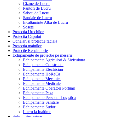
Cizme de Lucru
Pantofi de Lucru
Saboti de Lucru
Sandale de Lucru
Incaltaminte Alba de Lucru
Sosete
Protectia Urechilor
Protectia Capului
Ochelari si protectie faciala
Protectia mainilor
Protectie Respiratorie
Echipamente de protectie pe meserii
Echipamente Agriculori & Sivicultura
Echipamente Constructii
Echipamente Electrician
Echipamente HoReCa
Echipamente Mecanici
Echipamente Medicale
Echipamente Operatori Portuari
Echipamente Paza
Echipamente Personal Logistica
Echipamente Sanitare
Echipamente Sudor
Lucru la Inaltime
Selectii Sezoniere