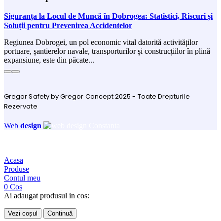
Siguranța la Locul de Muncă în Dobrogea: Statistici, Riscuri și
Soluții pentru Prevenirea Accidentelor
Regiunea Dobrogei, un pol economic vital datorită activităților
portuare, șantierelor navale, transporturilor și construcțiilor în plină
expansiune, este din păcate...
Gregor Safety by Gregor Concept 2025 - Toate Drepturile
Rezervate
Web
design
Acasa
Produse
Contul meu
0
Cos
Ai adaugat produsul in cos:
Vezi coșul
Continuă