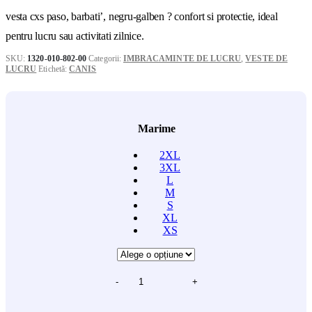
vesta cxs paso, barbati’, negru-galben ? confort si protectie, ideal
pentru lucru sau activitati zilnice.
SKU:
1320-010-802-00
Categorii:
IMBRACAMINTE DE LUCRU
,
VESTE DE
LUCRU
Etichetă:
CANIS
Marime
2XL
3XL
L
M
S
XL
XS
-
+