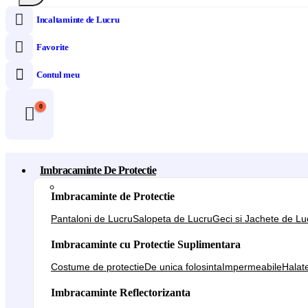
Incaltaminte de Lucru
Favorite
Contul meu
0
Imbracaminte De Protectie
Imbracaminte de Protectie
Pantaloni de Lucru
Salopeta de Lucru
Geci si Jachete de Lu
Imbracaminte cu Protectie Suplimentara
Costume de protectie
De unica folosinta
Impermeabile
Halat
Imbracaminte Reflectorizanta