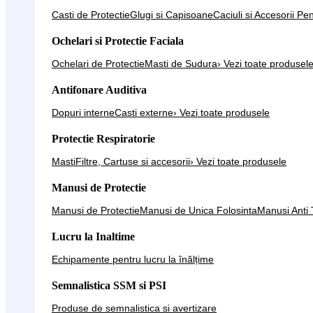
Casti de Protectie
Glugi si Capisoane
Caciuli si Accesorii Pe
Ochelari si Protectie Faciala
Ochelari de Protectie
Masti de Sudura
› Vezi toate produsel
Antifonare Auditiva
Dopuri interne
Casti externe
› Vezi toate produsele
Protectie Respiratorie
Masti
Filtre, Cartuse si accesorii
› Vezi toate produsele
Manusi de Protectie
Manusi de Protectie
Manusi de Unica Folosinta
Manusi Anti 
Lucru la Inaltime
Echipamente pentru lucru la înălțime
Semnalistica SSM si PSI
Produse de semnalistica si avertizare