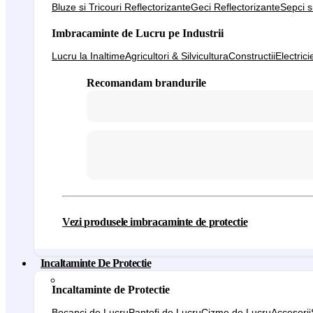
Bluze si Tricouri Reflectorizante
Geci Reflectorizante
Sepci s
Imbracaminte de Lucru pe Industrii
Lucru la Inaltime
Agricultori & Silvicultura
Constructii
Electrici
Recomandam brandurile
Vezi produsele imbracaminte de protectie
Incaltaminte De Protectie
Incaltaminte de Protectie
Bocanci de Lucru
Pantofi de Lucru
Cizme de Lucru
Accesorii