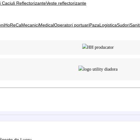
i Caciuli Reflectorizante
Veste reflectorizante
eni
HoReCa
Mecanici
Medical
Operatori portuari
Paza
Logistica
Sudori
Sanit
Sosete de Lucru