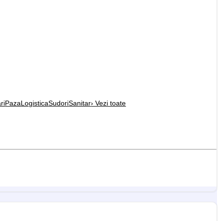
ri
Paza
Logistica
Sudori
Sanitar
› Vezi toate