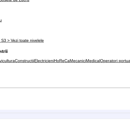
u
e S3
> Vezi toate nivelele
strii
lvicultura
Constructii
Electricieni
HoReCa
Mecanici
Medical
Operatori portua