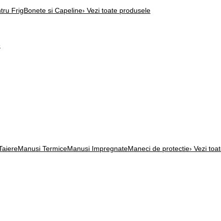
ntru Frig
Bonete si Capeline
› Vezi toate produsele
e
Taiere
Manusi Termice
Manusi Impregnate
Maneci de protectie
› Vezi toa