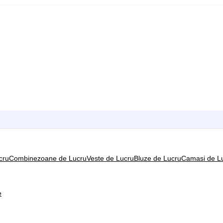
cru
Combinezoane de Lucru
Veste de Lucru
Bluze de Lucru
Camasi de L
e