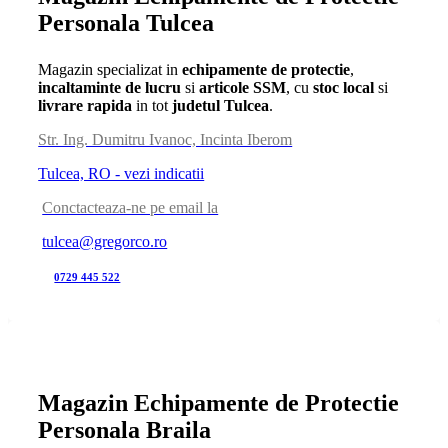
Personala Tulcea
Magazin specializat in
echipamente de protectie
,
incaltaminte de lucru
si
articole SSM
, cu
stoc local
si
livrare rapida
in tot
judetul Tulcea
.
Str. Ing. Dumitru Ivanoc, Incinta Iberom
Tulcea, RO - vezi indicatii
Conctacteaza-ne pe email la
tulcea@gregorco.ro
0729 445 522
Magazin Echipamente de Protectie
Personala Braila