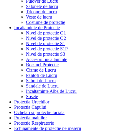
Pulover de Lucru
Salopete de lucru
Tricouri de lucru
Veste de lucru
Costume de protectie
Incaltaminte de Protectie
Nivel de protectie O1
Nivel de protectie O2
Nivel de protectie S1
Nivel de protectie S1P
Nivel de protectie S3
Accesorii incaltaminte
Bocanci Protectie
Cizme de Lucru
Pantofi de Lucru
Saboti de Lucru
Sandale de Lucru
Incaltaminte Alba de Lucru
Sosete
Protectia Urechilor
Protectia Capului
Ochelari si protectie faciala
Protectia mainilor
Protectie Respiratorie
Echipamente de protectie pe meserii