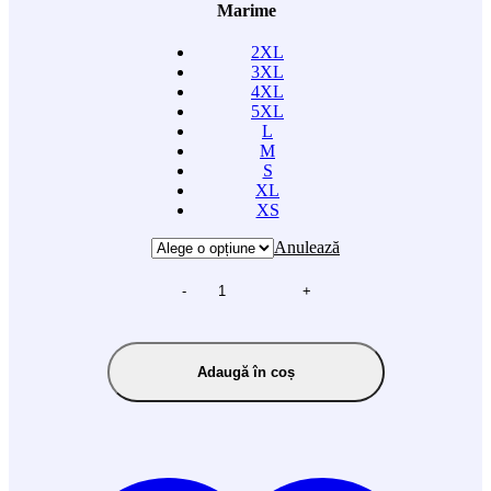
Marime
2XL
3XL
4XL
5XL
L
M
S
XL
XS
Anulează
-
+
Adaugă în coș