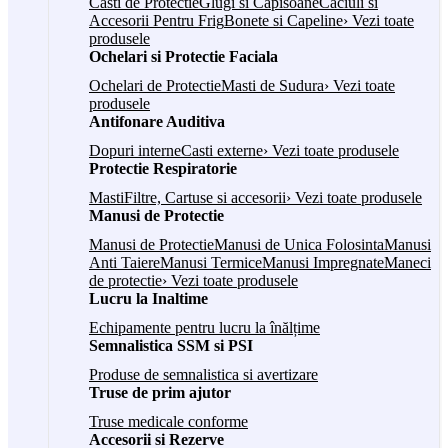
Casti de Protectie
Glugi si Capisoane
Caciuli si
Accesorii Pentru Frig
Bonete si Capeline
› Vezi toate
produsele
Ochelari si Protectie Faciala
Ochelari de Protectie
Masti de Sudura
› Vezi toate
produsele
Antifonare Auditiva
Dopuri interne
Casti externe
› Vezi toate produsele
Protectie Respiratorie
Masti
Filtre, Cartuse si accesorii
› Vezi toate produsele
Manusi de Protectie
Manusi de Protectie
Manusi de Unica Folosinta
Manusi
Anti Taiere
Manusi Termice
Manusi Impregnate
Maneci
de protectie
› Vezi toate produsele
Lucru la Inaltime
Echipamente pentru lucru la înălțime
Semnalistica SSM si PSI
Produse de semnalistica si avertizare
Truse de prim ajutor
Truse medicale conforme
Accesorii si Rezerve