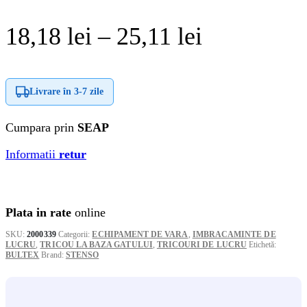
Interval
18,18
lei
–
25,11
lei
de
prețuri:
Livrare în
3-7 zile
18,18 lei
Cumpara prin
SEAP
până
Informatii
retur
la
25,11 lei
Plata in rate
online
SKU:
2000339
Categorii:
ECHIPAMENT DE VARA
,
IMBRACAMINTE DE
LUCRU
,
TRICOU LA BAZA GATULUI
,
TRICOURI DE LUCRU
Etichetă:
BULTEX
Brand:
STENSO