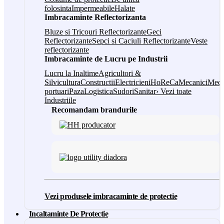
folosinta
Impermeabile
Halate
Imbracaminte Reflectorizanta
Bluze si Tricouri Reflectorizante
Geci
Reflectorizante
Sepci si Caciuli Reflectorizante
Veste
reflectorizante
Imbracaminte de Lucru pe Industrii
Lucru la Inaltime
Agricultori &
Silvicultura
Constructii
Electricieni
HoReCa
Mecanici
Medi
portuari
Paza
Logistica
Sudori
Sanitar
› Vezi toate
Industriile
Recomandam brandurile
Vezi produsele imbracaminte de protectie
Incaltaminte De Protectie