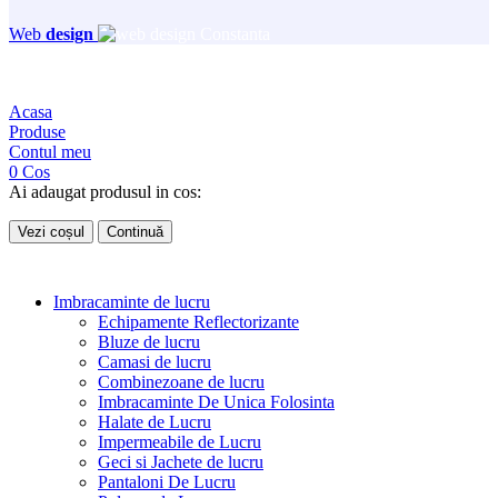
Web
design
Acasa
Produse
Contul meu
0
Cos
Ai adaugat produsul in cos:
Vezi coșul
Continuă
Imbracaminte de lucru
Echipamente Reflectorizante
Bluze de lucru
Camasi de lucru
Combinezoane de lucru
Imbracaminte De Unica Folosinta
Halate de Lucru
Impermeabile de Lucru
Geci si Jachete de lucru
Pantaloni De Lucru