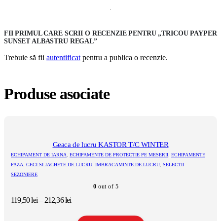
FII PRIMUL CARE SCRII O RECENZIE PENTRU „TRICOU PAYPER
SUNSET ALBASTRU REGAL”
Trebuie să fii
autentificat
pentru a publica o recenzie.
Produse asociate
Geaca de lucru KASTOR T/C WINTER
ECHIPAMENT DE IARNA
,
ECHIPAMENTE DE PROTECTIE PE MESERII
,
ECHIPAMENTE
PAZA
,
GECI SI JACHETE DE LUCRU
,
IMBRACAMINTE DE LUCRU
,
SELECTII
SEZONIERE
0
out of 5
Interval
119,50
lei
–
212,36
lei
de
prețuri: