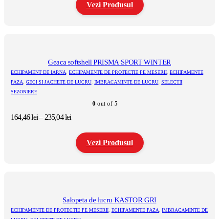
Vezi Produsul
119,50 lei
până
la
Acest
212,36 lei
produs
are
mai
multe
Geaca softshell PRISMA SPORT WINTER
variații.
ECHIPAMENT DE IARNA
,
ECHIPAMENTE DE PROTECTIE PE MESERII
,
ECHIPAMENTE
Opțiunile
PAZA
,
GECI SI JACHETE DE LUCRU
,
IMBRACAMINTE DE LUCRU
,
SELECTII
pot
SEZONIERE
fi
alese
0
out of 5
în
Interval
164,46
lei
–
235,04
lei
pagina
de
produsului.
prețuri:
Vezi Produsul
164,46 lei
până
la
Acest
235,04 lei
produs
are
mai
multe
Salopeta de lucru KASTOR GRI
variații.
ECHIPAMENTE DE PROTECTIE PE MESERII
,
ECHIPAMENTE PAZA
,
IMBRACAMINTE DE
Opțiunile