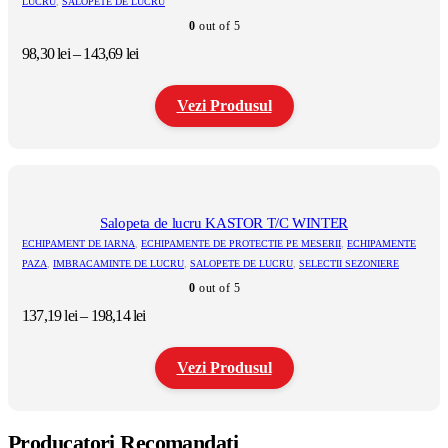
LUCRU
,
SALOPETE DE LUCRU
pot
0
out of 5
fi
alese
Interval
98,30
lei
–
143,69
lei
în
de
pagina
prețuri:
produsului.
Vezi Produsul
98,30 lei
până
la
Acest
143,69 lei
produs
are
mai
multe
Salopeta de lucru KASTOR T/C WINTER
variații.
ECHIPAMENT DE IARNA
,
ECHIPAMENTE DE PROTECTIE PE MESERII
,
ECHIPAMENTE
Opțiunile
PAZA
,
IMBRACAMINTE DE LUCRU
,
SALOPETE DE LUCRU
,
SELECTII SEZONIERE
pot
0
out of 5
fi
alese
Interval
137,19
lei
–
198,14
lei
în
de
pagina
prețuri:
produsului.
Vezi Produsul
137,19 lei
până
la
Acest
198,14 lei
produs
Producatori Recomandati
are