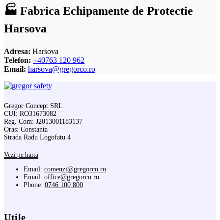
🏭 Fabrica Echipamente de Protectie
Harsova
Adresa:
Harsova
Telefon:
+40763 120 962
Email:
harsova@gregorco.ro
Gregor Concept SRL
CUI: RO31673082
Reg. Com: J2013001183137
Oras: Constanta
Strada Radu Logofatu 4
Vezi pe harta
Email:
comenzi@gregorco.ro
Email:
office@gregorco.ro
Phone:
0746 100 800
Utile