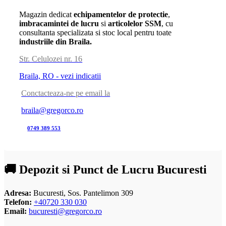
Magazin dedicat
echipamentelor de protectie
,
imbracamintei de lucru
si
articolelor SSM
, cu
consultanta specializata si stoc local pentru toate
industriile din Braila.
Str. Celulozei nr. 16
Braila, RO - vezi indicatii
Conctacteaza-ne pe email la
braila@gregorco.ro
0749 389 553
🚚 Depozit si Punct de Lucru Bucuresti
Adresa:
Bucuresti, Sos. Pantelimon 309
Telefon:
+40720 330 030
Email:
bucuresti@gregorco.ro