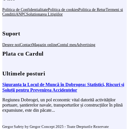
Politica de Confidentialitate
Politica de cookies
Politica de Retur
Termeni si
Conditii
ANPC
Solutionarea Litigiilor
Suport
Despre noi
Contact
Magazin online
Contul meu
Advertising
Plata cu Cardul
Ultimele posturi
Siguranța la Locul de Muncă în Dobrogea: Statistici, Riscuri și
Soluții pentru Prevenirea Accidentelor
Regiunea Dobrogei, un pol economic vital datorită activităților
portuare, șantierelor navale, transporturilor și construcțiilor în plină
expansiune, este din păcate...
Gregor Safety by Gregor Concept 2025 - Toate Drepturile Rezervate