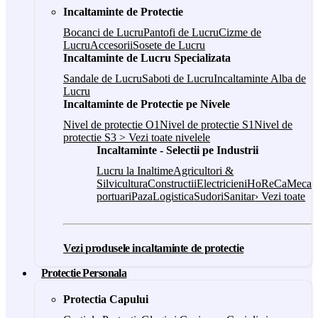
Incaltaminte de Protectie
Bocanci de Lucru
Pantofi de Lucru
Cizme de
Lucru
Accesorii
Sosete de Lucru
Incaltaminte de Lucru Specializata
Sandale de Lucru
Saboti de Lucru
Incaltaminte Alba de
Lucru
Incaltaminte de Protectie pe Nivele
Nivel de protectie O1
Nivel de protectie S1
Nivel de
protectie S3
> Vezi toate nivelele
Incaltaminte - Selectii pe Industrii
Lucru la Inaltime
Agricultori &
Silvicultura
Constructii
Electricieni
HoReCa
Mecani
portuari
Paza
Logistica
Sudori
Sanitar
› Vezi toate
Vezi produsele incaltaminte de protectie
Protectie Personala
Protectia Capului