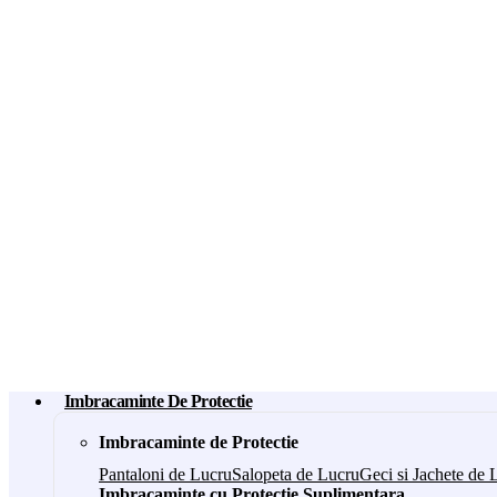
Imbracaminte De Protectie
Imbracaminte de Protectie
Pantaloni de Lucru
Salopeta de Lucru
Geci si Jachete de 
Imbracaminte cu Protectie Suplimentara