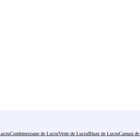
Lucru
Combinezoane de Lucru
Veste de Lucru
Bluze de Lucru
Camasi de