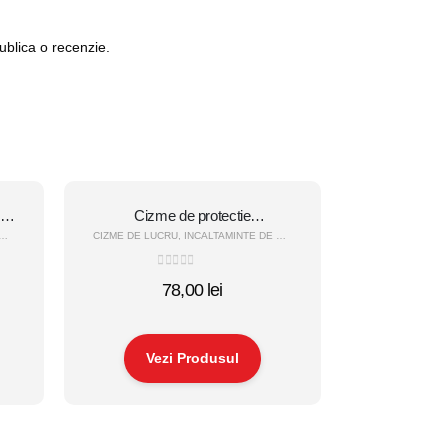
ublica o recenzie.
S5
Cizme de protectie
impermeabile (Dyablo)
CIZME DE LUCRU
,
INCALTAMINTE DE PROTECTIE
0
out of 5
78,00
lei
Vezi Produsul
Acest
produs