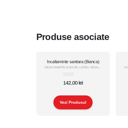
Produse asociate
Incaltaminte sanitara (Bianca)
INCALTAMINTE ALBA DE LUCRU
,
INCALTAMINTE DE PROTECTIE
AC
0
out of 5
142,00
lei
Vezi Produsul
Acest
Acest
produs
prod