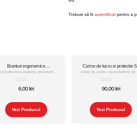
O1”
Trebuie să fii
autentificat
pentru a p
Branturi ergonomice
Cizme de lucru si protectie 
(Performance)
(Dyablo)
CESORII INCALTAMINTE
,
BRANTURI
,
INCALTAMINTE DE PROTECTIE
CIZME DE LUCRU
,
INCALTAMINTE DE PROTECTIE
0
out of 5
0
out of 5
6,00
lei
90,00
lei
Vezi Produsul
Vezi Produsul
Acest
us
produs