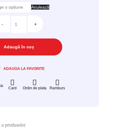
Anulează
-
+
Adaugă în coș
ADAUGA LA FAVORITE
a:
Card
Ordin de plata
Ramburs
e a produselor