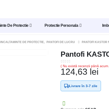
inte De Protectie
Protectie Personala
Imb
INCALTAMINTE DE PROTECTIE
,
PANTOFI DE LUCRU
PANTOFI KASTOR 
Pantofi KAS
0
out of 5
( Nu există recenzii până acum.
124,63
lei
Livrare în
3-7 zile