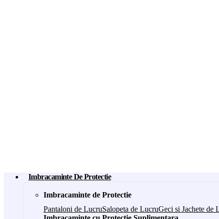
Imbracaminte De Protectie
Imbracaminte de Protectie
Pantaloni de Lucru
Salopeta de Lucru
Geci si Jachete de 
Imbracaminte cu Protectie Suplimentara