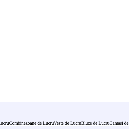
Lucru
Combinezoane de Lucru
Veste de Lucru
Bluze de Lucru
Camasi de