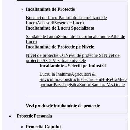
Incaltaminte de Protectie
Bocanci de Lucru
Pantofi de Lucru
Cizme de
Lucru
Accesorii
Sosete de Lucru
Incaltaminte de Lucru Specializata
Sandale de Lucru
Saboti de Lucru
Incaltaminte Alba de
Lucru
Incaltaminte de Protectie pe Nivele
Nivel de protectie O1
Nivel de protectie S1
Nivel de
protectie S3
> Vezi toate nivelele
Incaltaminte - Selectii pe Industrii
Lucru la Inaltime
Agricultori &
Silvicultura
Constructii
Electricieni
HoReCa
Mecani
portuari
Paza
Logistica
Sudori
Sanitar
› Vezi toate
Vezi produsele incaltaminte de protectie
Protectie Personala
Protectia Capului