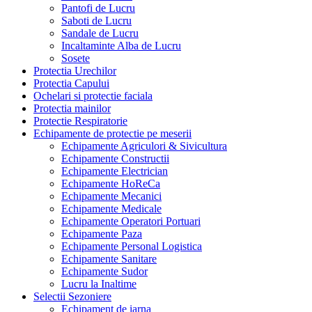
Pantofi de Lucru
Saboti de Lucru
Sandale de Lucru
Incaltaminte Alba de Lucru
Sosete
Protectia Urechilor
Protectia Capului
Ochelari si protectie faciala
Protectia mainilor
Protectie Respiratorie
Echipamente de protectie pe meserii
Echipamente Agriculori & Sivicultura
Echipamente Constructii
Echipamente Electrician
Echipamente HoReCa
Echipamente Mecanici
Echipamente Medicale
Echipamente Operatori Portuari
Echipamente Paza
Echipamente Personal Logistica
Echipamente Sanitare
Echipamente Sudor
Lucru la Inaltime
Selectii Sezoniere
Echipament de iarna