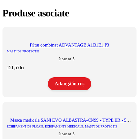
Produse asociate
Filtru combinat ADVANTAGE A1B1E1 P3
MASTI DE PROTECTIE
0
out of 5
151,55
lei
Adaugă în coș
Masca medicala SANI EVO ALBASTRA-CN99 - TYPE IIR - 50
buc.
ECHIPAMENT DE PLOAIE
,
ECHIPAMENTE MEDICALE
,
MASTI DE PROTECTIE
0
out of 5