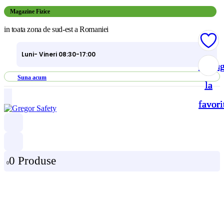
Magazine Fizice
in toata zona de sud-est a Romaniei
Luni- Vineri 08:30-17:00
Adau
Adau
Adau
Adau
Suna acum
la
la
la
la
favori
favori
favori
favori
0 Produse
0