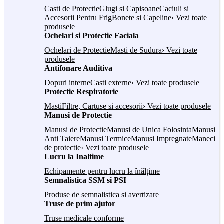
Casti de Protectie
Glugi si Capisoane
Caciuli si
Accesorii Pentru Frig
Bonete si Capeline
› Vezi toate
produsele
Ochelari si Protectie Faciala
Ochelari de Protectie
Masti de Sudura
› Vezi toate
produsele
Antifonare Auditiva
Dopuri interne
Casti externe
› Vezi toate produsele
Protectie Respiratorie
Masti
Filtre, Cartuse si accesorii
› Vezi toate produsele
Manusi de Protectie
Manusi de Protectie
Manusi de Unica Folosinta
Manusi
Anti Taiere
Manusi Termice
Manusi Impregnate
Maneci
de protectie
› Vezi toate produsele
Lucru la Inaltime
Echipamente pentru lucru la înălțime
Semnalistica SSM si PSI
Produse de semnalistica si avertizare
Truse de prim ajutor
Truse medicale conforme