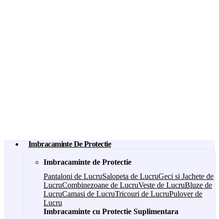
Imbracaminte De Protectie
Imbracaminte de Protectie
Pantaloni de Lucru
Salopeta de Lucru
Geci si Jachete de
Lucru
Combinezoane de Lucru
Veste de Lucru
Bluze de
Lucru
Camasi de Lucru
Tricouri de Lucru
Pulover de
Lucru
Imbracaminte cu Protectie Suplimentara