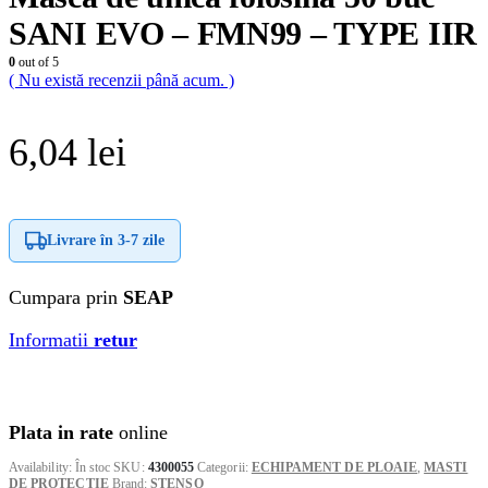
SANI EVO – FMN99 – TYPE IIR
0
out of 5
( Nu există recenzii până acum. )
6,04
lei
Livrare în
3-7 zile
Cumpara prin
SEAP
Informatii
retur
Plata in rate
online
Availability:
În stoc
SKU:
4300055
Categorii:
ECHIPAMENT DE PLOAIE
,
MASTI
DE PROTECTIE
Brand:
STENSO