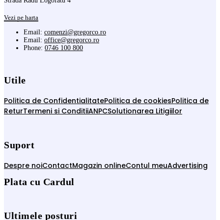
Strada Radu Logofatu 4
Vezi pe harta
Email:
comenzi@gregorco.ro
Email:
office@gregorco.ro
Phone:
0746 100 800
Utile
Politica de Confidentialitate
Politica de cookies
Politica de
Retur
Termeni si Conditii
ANPC
Solutionarea Litigiilor
Suport
Despre noi
Contact
Magazin online
Contul meu
Advertising
Plata cu Cardul
Ultimele posturi