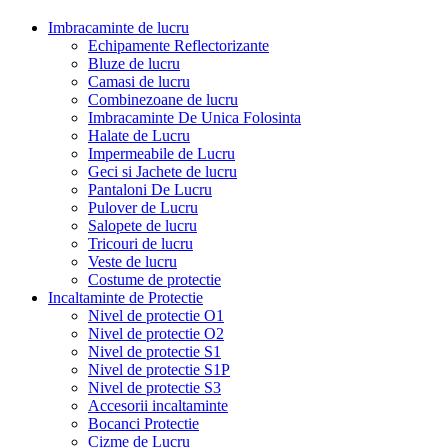
Imbracaminte de lucru
Echipamente Reflectorizante
Bluze de lucru
Camasi de lucru
Combinezoane de lucru
Imbracaminte De Unica Folosinta
Halate de Lucru
Impermeabile de Lucru
Geci si Jachete de lucru
Pantaloni De Lucru
Pulover de Lucru
Salopete de lucru
Tricouri de lucru
Veste de lucru
Costume de protectie
Incaltaminte de Protectie
Nivel de protectie O1
Nivel de protectie O2
Nivel de protectie S1
Nivel de protectie S1P
Nivel de protectie S3
Accesorii incaltaminte
Bocanci Protectie
Cizme de Lucru