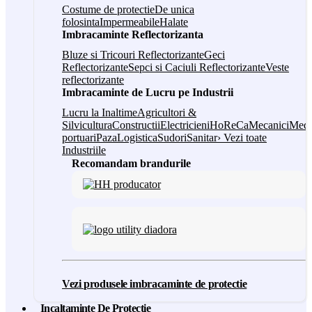
Costume de protectie
De unica
folosinta
Impermeabile
Halate
Imbracaminte Reflectorizanta
Bluze si Tricouri Reflectorizante
Geci
Reflectorizante
Sepci si Caciuli Reflectorizante
Veste
reflectorizante
Imbracaminte de Lucru pe Industrii
Lucru la Inaltime
Agricultori &
Silvicultura
Constructii
Electricieni
HoReCa
Mecanici
Medi
portuari
Paza
Logistica
Sudori
Sanitar
› Vezi toate
Industriile
Recomandam brandurile
Vezi produsele imbracaminte de protectie
Incaltaminte De Protectie