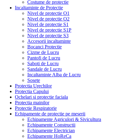
Costume de protectie
Incaltaminte de Protectie
Nivel de protectie O1
Nivel de protectie O2
Nivel de protectie S1
Nivel de protectie S1P
Nivel de protectie S3
Accesorii incaltaminte
Bocanci Protectie
Cizme de Lucru
Pantofi de Lucru
Saboti de Lucru
Sandale de Lucru
Incaltaminte Alba de Lucru
Sosete
Protectia Urechilor
Protectia Capului
Ochelari si protectie faciala
Protectia mainilor
Protectie Respiratorie
Echipamente de protectie pe meserii
Echipamente Agriculori & Sivicultura
Echipamente Constructii
Echipamente Electrician
Echipamente HoReCa