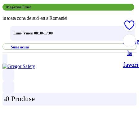
Magazine Fizice
in toata zona de sud-est a Romaniei
Luni- Vineri 08:30-17:00
Adau
Adau
Adau
Adau
Suna acum
la
la
la
la
favori
favori
favori
favori
0 Produse
0