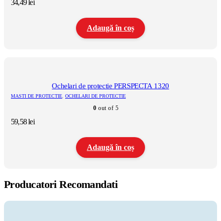
34,49
lei
în
pagina
produsului.
Adaugă în coș
Ochelari de protectie PERSPECTA 1320
MASTI DE PROTECTIE
,
OCHELARI DE PROTECTIE
0
out of 5
59,58
lei
Adaugă în coș
Producatori Recomandati