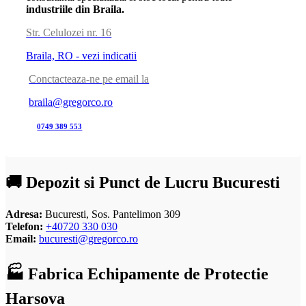
industriile din Braila.
Str. Celulozei nr. 16
Braila, RO - vezi indicatii
Conctacteaza-ne pe email la
braila@gregorco.ro
0749 389 553
🚚 Depozit si Punct de Lucru Bucuresti
Adresa:
Bucuresti, Sos. Pantelimon 309
Telefon:
+40720 330 030
Email:
bucuresti@gregorco.ro
🏭 Fabrica Echipamente de Protectie
Harsova