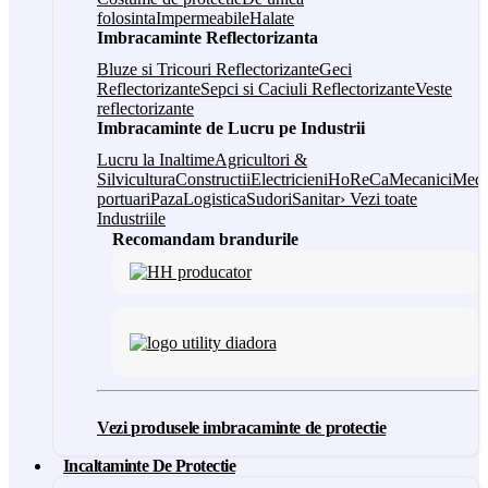
folosinta
Impermeabile
Halate
Imbracaminte Reflectorizanta
Bluze si Tricouri Reflectorizante
Geci
Reflectorizante
Sepci si Caciuli Reflectorizante
Veste
reflectorizante
Imbracaminte de Lucru pe Industrii
Lucru la Inaltime
Agricultori &
Silvicultura
Constructii
Electricieni
HoReCa
Mecanici
Medi
portuari
Paza
Logistica
Sudori
Sanitar
› Vezi toate
Industriile
Recomandam brandurile
Vezi produsele imbracaminte de protectie
Incaltaminte De Protectie