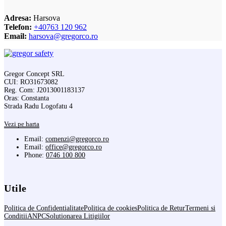
Adresa:
Harsova
Telefon:
+40763 120 962
Email:
harsova@gregorco.ro
Gregor Concept SRL
CUI: RO31673082
Reg. Com: J2013001183137
Oras: Constanta
Strada Radu Logofatu 4
Vezi pe harta
Email:
comenzi@gregorco.ro
Email:
office@gregorco.ro
Phone:
0746 100 800
Utile
Politica de Confidentialitate
Politica de cookies
Politica de Retur
Termeni si
Conditii
ANPC
Solutionarea Litigiilor