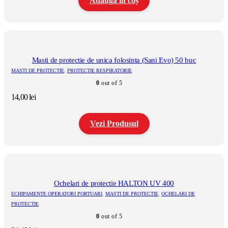
Adaugă în coș
Masti de protectie de unica folosinta (Sani Evo) 50 buc
MASTI DE PROTECTIE
,
PROTECTIE RESPIRATORIE
0
out of 5
14,00
lei
Vezi Produsul
Acest
produs
are
mai
multe
Ochelari de protectie HALTON UV 400
variații.
ECHIPAMENTE OPERATORI PORTUARI
,
MASTI DE PROTECTIE
,
OCHELARI DE
Opțiunile
PROTECTIE
pot
0
out of 5
fi
alese