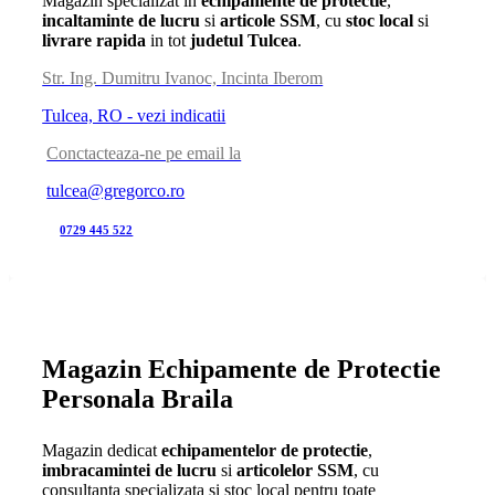
Magazin specializat in
echipamente de protectie
,
incaltaminte de lucru
si
articole SSM
, cu
stoc local
si
livrare rapida
in tot
judetul Tulcea
.
Str. Ing. Dumitru Ivanoc, Incinta Iberom
Tulcea, RO - vezi indicatii
Conctacteaza-ne pe email la
tulcea@gregorco.ro
0729 445 522
Magazin Echipamente de Protectie
Personala Braila
Magazin dedicat
echipamentelor de protectie
,
imbracamintei de lucru
si
articolelor SSM
, cu
consultanta specializata si stoc local pentru toate