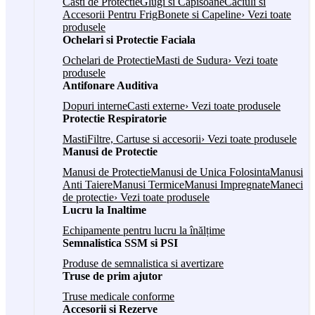
Casti de Protectie
Glugi si Capisoane
Caciuli si
Accesorii Pentru Frig
Bonete si Capeline
› Vezi toate
produsele
Ochelari si Protectie Faciala
Ochelari de Protectie
Masti de Sudura
› Vezi toate
produsele
Antifonare Auditiva
Dopuri interne
Casti externe
› Vezi toate produsele
Protectie Respiratorie
Masti
Filtre, Cartuse si accesorii
› Vezi toate produsele
Manusi de Protectie
Manusi de Protectie
Manusi de Unica Folosinta
Manusi
Anti Taiere
Manusi Termice
Manusi Impregnate
Maneci
de protectie
› Vezi toate produsele
Lucru la Inaltime
Echipamente pentru lucru la înălțime
Semnalistica SSM si PSI
Produse de semnalistica si avertizare
Truse de prim ajutor
Truse medicale conforme
Accesorii si Rezerve