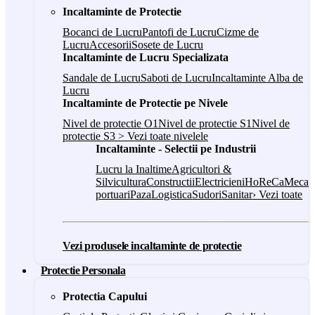
Incaltaminte de Protectie
Bocanci de Lucru
Pantofi de Lucru
Cizme de
Lucru
Accesorii
Sosete de Lucru
Incaltaminte de Lucru Specializata
Sandale de Lucru
Saboti de Lucru
Incaltaminte Alba de
Lucru
Incaltaminte de Protectie pe Nivele
Nivel de protectie O1
Nivel de protectie S1
Nivel de
protectie S3
> Vezi toate nivelele
Incaltaminte - Selectii pe Industrii
Lucru la Inaltime
Agricultori &
Silvicultura
Constructii
Electricieni
HoReCa
Mecani
portuari
Paza
Logistica
Sudori
Sanitar
› Vezi toate
Vezi produsele incaltaminte de protectie
Protectie Personala
Protectia Capului