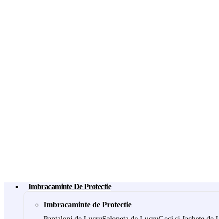
Imbracaminte De Protectie
Imbracaminte de Protectie
Pantaloni de Lucru
Salopeta de Lucru
Geci si Jachete de 