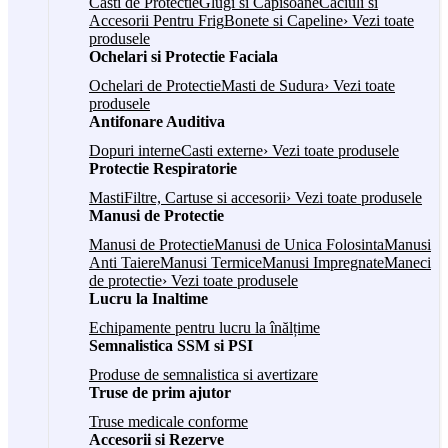
Casti de Protectie
Glugi si Capisoane
Caciuli si
Accesorii Pentru Frig
Bonete si Capeline
› Vezi toate
produsele
Ochelari si Protectie Faciala
Ochelari de Protectie
Masti de Sudura
› Vezi toate
produsele
Antifonare Auditiva
Dopuri interne
Casti externe
› Vezi toate produsele
Protectie Respiratorie
Masti
Filtre, Cartuse si accesorii
› Vezi toate produsele
Manusi de Protectie
Manusi de Protectie
Manusi de Unica Folosinta
Manusi
Anti Taiere
Manusi Termice
Manusi Impregnate
Maneci
de protectie
› Vezi toate produsele
Lucru la Inaltime
Echipamente pentru lucru la înălțime
Semnalistica SSM si PSI
Produse de semnalistica si avertizare
Truse de prim ajutor
Truse medicale conforme
Accesorii si Rezerve