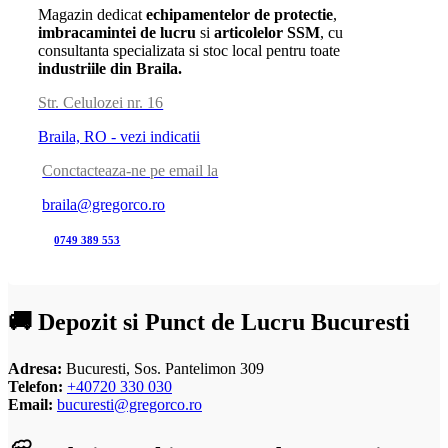
Magazin dedicat
echipamentelor de protectie
,
imbracamintei de lucru
si
articolelor SSM
, cu
consultanta specializata si stoc local pentru toate
industriile din Braila.
Str. Celulozei nr. 16
Braila, RO - vezi indicatii
Conctacteaza-ne pe email la
braila@gregorco.ro
0749 389 553
🚚 Depozit si Punct de Lucru Bucuresti
Adresa:
Bucuresti, Sos. Pantelimon 309
Telefon:
+40720 330 030
Email:
bucuresti@gregorco.ro