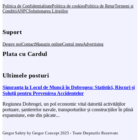
Politica de Confidentialitate
Politica de cookies
Politica de Retur
Termeni si
Conditii
ANPC
Solutionarea Litigiilor
Suport
Despre noi
Contact
Magazin online
Contul meu
Advertising
Plata cu Cardul
Ultimele posturi
Siguranța la Locul de Muncă în Dobrogea: Statistici, Riscuri și
Soluții pentru Prevenirea Accidentelor
Regiunea Dobrogei, un pol economic vital datorită activităților
portuare, șantierelor navale, transporturilor și construcțiilor în plină
expansiune, este din păcate...
Gregor Safety by Gregor Concept 2025 - Toate Drepturile Rezervate