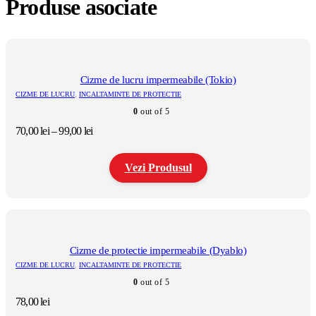
Produse asociate
Cizme de lucru impermeabile (Tokio)
CIZME DE LUCRU
,
INCALTAMINTE DE PROTECTIE
0
out of 5
Interval
70,00
lei
–
99,00
lei
de
prețuri:
Vezi Produsul
70,00 lei
până
la
Acest
99,00 lei
produs
are
mai
multe
Cizme de protectie impermeabile (Dyablo)
variații.
CIZME DE LUCRU
,
INCALTAMINTE DE PROTECTIE
Opțiunile
0
out of 5
pot
fi
78,00
lei
alese