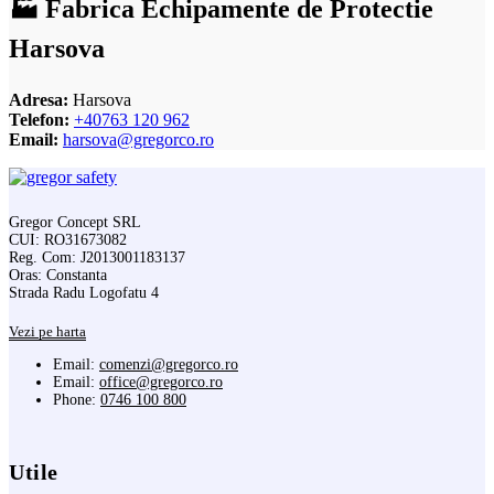
🏭 Fabrica Echipamente de Protectie
Harsova
Adresa:
Harsova
Telefon:
+40763 120 962
Email:
harsova@gregorco.ro
Gregor Concept SRL
CUI: RO31673082
Reg. Com: J2013001183137
Oras: Constanta
Strada Radu Logofatu 4
Vezi pe harta
Email:
comenzi@gregorco.ro
Email:
office@gregorco.ro
Phone:
0746 100 800
Utile