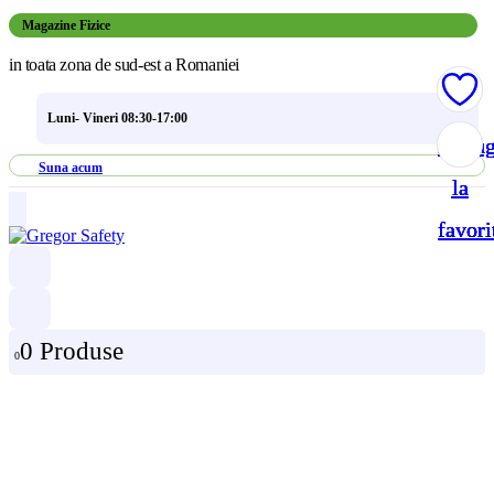
Magazine Fizice
in toata zona de sud-est a Romaniei
Luni- Vineri 08:30-17:00
Adau
Adau
Adau
Adau
Suna acum
la
la
la
la
favori
favori
favori
favori
0 Produse
0