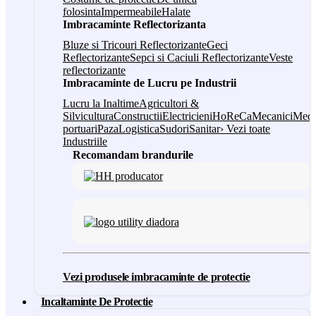
folosinta
Impermeabile
Halate
Imbracaminte Reflectorizanta
Bluze si Tricouri Reflectorizante
Geci
Reflectorizante
Sepci si Caciuli Reflectorizante
Veste
reflectorizante
Imbracaminte de Lucru pe Industrii
Lucru la Inaltime
Agricultori &
Silvicultura
Constructii
Electricieni
HoReCa
Mecanici
Medi
portuari
Paza
Logistica
Sudori
Sanitar
› Vezi toate
Industriile
Recomandam brandurile
Vezi produsele imbracaminte de protectie
Incaltaminte De Protectie