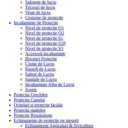
Salopete de lucru
Tricouri de lucru
Veste de lucru
Costume de protectie
Incaltaminte de Protectie
Nivel de protectie O1
Nivel de protectie O2
Nivel de protectie S1
Nivel de protectie S1P
Nivel de protectie S3
Accesorii incaltaminte
Bocanci Protectie
Cizme de Lucru
Pantofi de Lucru
Saboti de Lucru
Sandale de Lucru
Incaltaminte Alba de Lucru
Sosete
Protectia Urechilor
Protectia Capului
Ochelari si protectie faciala
Protectia mainilor
Protectie Respiratorie
Echipamente de protectie pe meserii
Echipamente Agriculori & Sivicultura