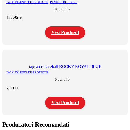
INCALTAMINTE DE PROTECTIE
,
PANTOFI DE LUCRU
0
out of 5
127,96
lei
Vezi Produsul
Acest
produs
are
mai
multe
tapca de baseball ROCKY ROYAL BLUE
variații.
INCALTAMINTE DE PROTECTIE
Opțiunile
0
out of 5
pot
fi
7,56
lei
alese
în
pagina
Vezi Produsul
produsului.
Acest
produs
Producatori Recomandati
are