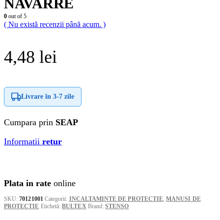
NAVARRE
0
out of 5
( Nu există recenzii până acum. )
4,48
lei
Livrare în
3-7 zile
Cumpara prin
SEAP
Informatii
retur
Plata in rate
online
SKU:
70121001
Categorii:
INCALTAMINTE DE PROTECTIE
,
MANUSI DE
PROTECTIE
Etichetă:
BULTEX
Brand:
STENSO