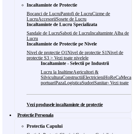
Incaltaminte de Protectie
Bocanci de Lucru
Pantofi de Lucru
Cizme de
Lucru
Accesorii
Sosete de Lucru
Incaltaminte de Lucru Specializata
Sandale de Lucru
Saboti de Lucru
Incaltaminte Alba de
Lucru
Incaltaminte de Protectie pe Nivele
Nivel de protectie O1
Nivel de protectie S1
Nivel de
protectie S3
> Vezi toate nivelele
Incaltaminte - Selectii pe Industrii
Lucru la Inaltime
Agricultori &
Silvicultura
Constructii
Electricieni
HoReCa
Mecani
portuari
Paza
Logistica
Sudori
Sanitar
› Vezi toate
Vezi produsele incaltaminte de protectie
Protectie Personala
Protectia Capului