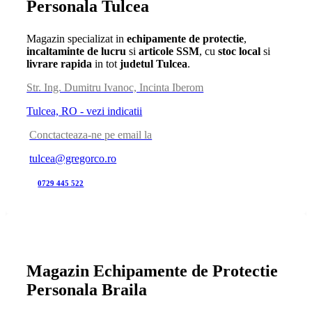
Personala Tulcea
Magazin specializat in
echipamente de protectie
,
incaltaminte de lucru
si
articole SSM
, cu
stoc local
si
livrare rapida
in tot
judetul Tulcea
.
Str. Ing. Dumitru Ivanoc, Incinta Iberom
Tulcea, RO - vezi indicatii
Conctacteaza-ne pe email la
tulcea@gregorco.ro
0729 445 522
Magazin Echipamente de Protectie
Personala Braila