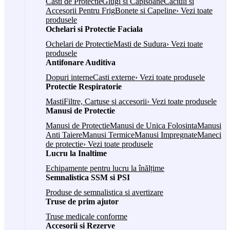
Casti de Protectie
Glugi si Capisoane
Caciuli si
Accesorii Pentru Frig
Bonete si Capeline
› Vezi toate
produsele
Ochelari si Protectie Faciala
Ochelari de Protectie
Masti de Sudura
› Vezi toate
produsele
Antifonare Auditiva
Dopuri interne
Casti externe
› Vezi toate produsele
Protectie Respiratorie
Masti
Filtre, Cartuse si accesorii
› Vezi toate produsele
Manusi de Protectie
Manusi de Protectie
Manusi de Unica Folosinta
Manusi
Anti Taiere
Manusi Termice
Manusi Impregnate
Maneci
de protectie
› Vezi toate produsele
Lucru la Inaltime
Echipamente pentru lucru la înălțime
Semnalistica SSM si PSI
Produse de semnalistica si avertizare
Truse de prim ajutor
Truse medicale conforme
Accesorii si Rezerve