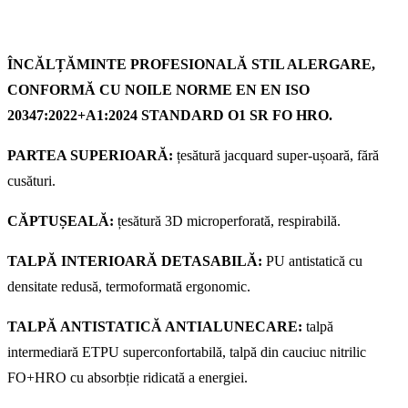
ÎNCĂLȚĂMINTE PROFESIONALĂ STIL ALERGARE,
CONFORMĂ CU NOILE NORME EN EN ISO
20347:2022+A1:2024 STANDARD O1 SR FO HRO.
PARTEA SUPERIOARĂ:
țesătură jacquard super-ușoară, fără
cusături.
CĂPTUȘEALĂ:
țesătură 3D microperforată, respirabilă.
TALPĂ INTERIOARĂ DETASABILĂ:
PU antistatică cu
densitate redusă, termoformată ergonomic.
TALPĂ ANTISTATICĂ ANTIALUNECARE:
talpă
intermediară ETPU superconfortabilă, talpă din cauciuc nitrilic
FO+HRO cu absorbție ridicată a energiei.