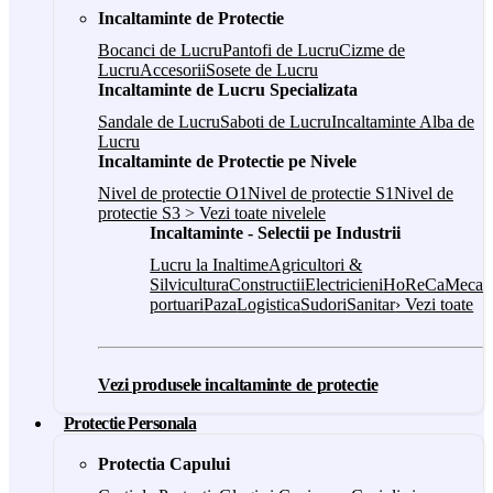
Incaltaminte de Protectie
Bocanci de Lucru
Pantofi de Lucru
Cizme de
Lucru
Accesorii
Sosete de Lucru
Incaltaminte de Lucru Specializata
Sandale de Lucru
Saboti de Lucru
Incaltaminte Alba de
Lucru
Incaltaminte de Protectie pe Nivele
Nivel de protectie O1
Nivel de protectie S1
Nivel de
protectie S3
> Vezi toate nivelele
Incaltaminte - Selectii pe Industrii
Lucru la Inaltime
Agricultori &
Silvicultura
Constructii
Electricieni
HoReCa
Mecani
portuari
Paza
Logistica
Sudori
Sanitar
› Vezi toate
Vezi produsele incaltaminte de protectie
Protectie Personala
Protectia Capului