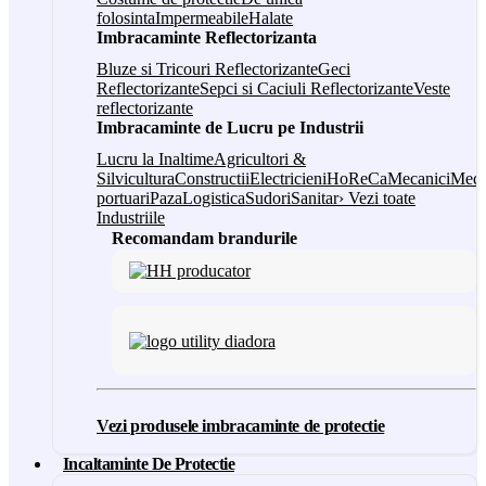
folosinta
Impermeabile
Halate
Imbracaminte Reflectorizanta
Bluze si Tricouri Reflectorizante
Geci
Reflectorizante
Sepci si Caciuli Reflectorizante
Veste
reflectorizante
Imbracaminte de Lucru pe Industrii
Lucru la Inaltime
Agricultori &
Silvicultura
Constructii
Electricieni
HoReCa
Mecanici
Medi
portuari
Paza
Logistica
Sudori
Sanitar
› Vezi toate
Industriile
Recomandam brandurile
Vezi produsele imbracaminte de protectie
Incaltaminte De Protectie