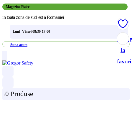
Magazine Fizice
in toata zona de sud-est a Romaniei
Luni- Vineri 08:30-17:00
Adau
Adau
Adau
Adau
Suna acum
la
la
la
la
favori
favori
favori
favori
0 Produse
0