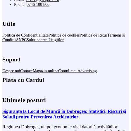
Phone:
0746 100 800
Utile
Politica de Confidentialitate
Politica de cookies
Politica de Retur
Termeni si
Conditii
ANPC
Solutionarea Litigiilor
Suport
Despre noi
Contact
Magazin online
Contul meu
Advertising
Plata cu Cardul
Ultimele posturi
Siguranța la Locul de Muncă în Dobrogea: Statistici, Riscuri și
Soluții pentru Prevenirea Accidentelor
Regiunea Dobrogei, un pol economic vital datorită activităților