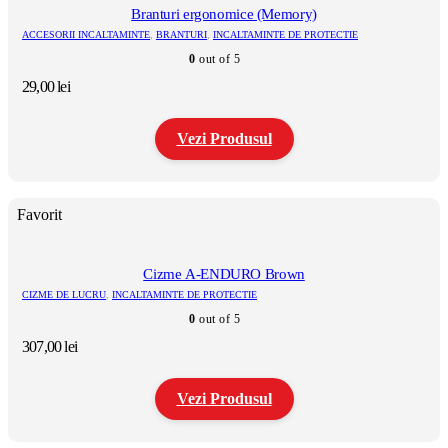
Branturi ergonomice (Memory)
ACCESORII INCALTAMINTE
,
BRANTURI
,
INCALTAMINTE DE PROTECTIE
0
out of 5
29,00
lei
Vezi Produsul
Acest
produs
Favorit
are
mai
multe
variații.
Cizme A-ENDURO Brown
Opțiunile
CIZME DE LUCRU
,
INCALTAMINTE DE PROTECTIE
pot
0
out of 5
fi
alese
307,00
lei
în
pagina
produsului.
Vezi Produsul
Acest