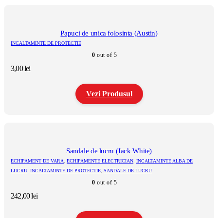
produs
are
mai
multe
Papuci de unica folosinta (Austin)
variații.
INCALTAMINTE DE PROTECTIE
Opțiunile
0
out of 5
pot
fi
3,00
lei
alese
în
pagina
Vezi Produsul
produsului.
Acest
produs
are
mai
multe
Sandale de lucru (Jack White)
variații.
ECHIPAMENT DE VARA
,
ECHIPAMENTE ELECTRICIAN
,
INCALTAMINTE ALBA DE
Opțiunile
LUCRU
,
INCALTAMINTE DE PROTECTIE
,
SANDALE DE LUCRU
pot
0
out of 5
fi
alese
242,00
lei
în
pagina