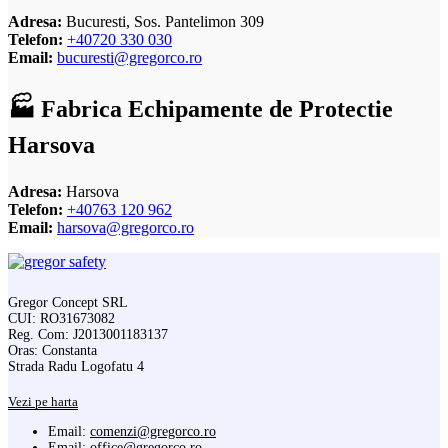
Adresa:
Bucuresti, Sos. Pantelimon 309
Telefon:
+40720 330 030
Email:
bucuresti@gregorco.ro
🏭 Fabrica Echipamente de Protectie
Harsova
Adresa:
Harsova
Telefon:
+40763 120 962
Email:
harsova@gregorco.ro
Gregor Concept SRL
CUI: RO31673082
Reg. Com: J2013001183137
Oras: Constanta
Strada Radu Logofatu 4
Vezi pe harta
Email:
comenzi@gregorco.ro
Email:
office@gregorco.ro