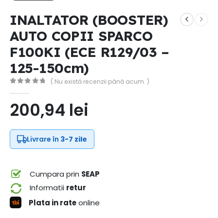
INALTATOR (BOOSTER)
AUTO COPII SPARCO
F100KI (ECE R129/03 –
125-150cm)
( Nu există recenzii până acum. )
0
out of 5
200,94
lei
Livrare în
3-7 zile
Cumpara prin
SEAP
Informatii
retur
Plata in rate
online