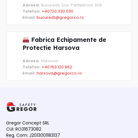
Adresa:
Bucuresti, Sos. Pantelimon 309
Telefon:
+40720 330 030
Email:
bucuresti@gregorco.ro
Fabrica Echipamente de
Protectie Harsova
Adresa:
Harsova
Telefon:
+40763 120 962
Email:
harsova@gregorco.ro
Gregor Concept SRL
CUI: RO31673082
Reg. Com: J2013001183137