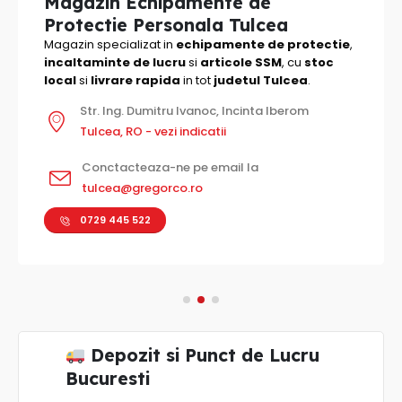
Magazin Echipamente de
Protectie Personala Tulcea
Magazin specializat in
echipamente de protectie
,
incaltaminte de lucru
si
articole SSM
, cu
stoc
local
si
livrare rapida
in tot
judetul Tulcea
.
Str. Ing. Dumitru Ivanoc, Incinta Iberom
Tulcea, RO - vezi indicatii
Conctacteaza-ne pe email la
tulcea@gregorco.ro
0729 445 522
Depozit si Punct de Lucru
Bucuresti