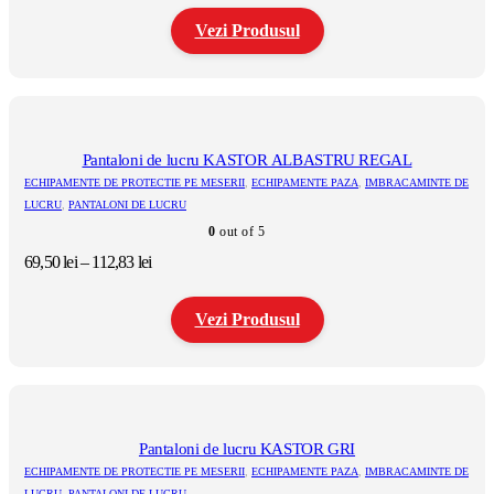
pagina
prețuri:
produsului.
Vezi Produsul
93,80 lei
până
la
Acest
154,91 lei
produs
are
mai
multe
Pantaloni de lucru KASTOR ALBASTRU REGAL
variații.
ECHIPAMENTE DE PROTECTIE PE MESERII
,
ECHIPAMENTE PAZA
,
IMBRACAMINTE DE
Opțiunile
LUCRU
,
PANTALONI DE LUCRU
pot
0
out of 5
fi
alese
Interval
69,50
lei
–
112,83
lei
în
de
pagina
prețuri:
produsului.
Vezi Produsul
69,50 lei
până
la
Acest
112,83 lei
produs
are
mai
multe
Pantaloni de lucru KASTOR GRI
variații.
ECHIPAMENTE DE PROTECTIE PE MESERII
,
ECHIPAMENTE PAZA
,
IMBRACAMINTE DE
Opțiunile
LUCRU
,
PANTALONI DE LUCRU