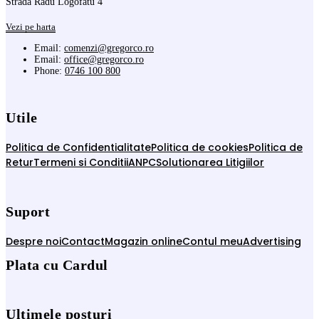
Strada Radu Logofatu 4
Vezi pe harta
Email:
comenzi@gregorco.ro
Email:
office@gregorco.ro
Phone:
0746 100 800
Utile
Politica de Confidentialitate
Politica de cookies
Politica de
Retur
Termeni si Conditii
ANPC
Solutionarea Litigiilor
Suport
Despre noi
Contact
Magazin online
Contul meu
Advertising
Plata cu Cardul
Ultimele posturi