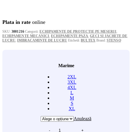
Plata in rate
online
SKU:
3001216
Categorii:
ECHIPAMENTE DE PROTECTIE PE MESERII
,
ECHIPAMENTE MECANICI
,
ECHIPAMENTE PAZA
,
GECI SI JACHETE DE
LUCRU
,
IMBRACAMINTE DE LUCRU
Etichetă:
BULTEX
Brand:
STENSO
Marime
2XL
3XL
4XL
L
M
S
XL
Anulează
-
+