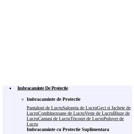
Imbracaminte De Protectie
Imbracaminte de Protectie
Pantaloni de Lucru
Salopeta de Lucru
Geci si Jachete de
Lucru
Combinezoane de Lucru
Veste de Lucru
Bluze de
Lucru
Camasi de Lucru
Tricouri de Lucru
Pulover de
Lucru
Imbracaminte cu Protectie Suplimentara