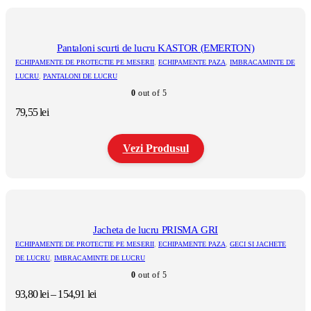
Pantaloni scurti de lucru KASTOR (EMERTON)
ECHIPAMENTE DE PROTECTIE PE MESERII
,
ECHIPAMENTE PAZA
,
IMBRACAMINTE DE
LUCRU
,
PANTALONI DE LUCRU
0
out of 5
79,55
lei
Vezi Produsul
Acest
produs
are
mai
multe
Jacheta de lucru PRISMA GRI
variații.
ECHIPAMENTE DE PROTECTIE PE MESERII
,
ECHIPAMENTE PAZA
,
GECI SI JACHETE
Opțiunile
DE LUCRU
,
IMBRACAMINTE DE LUCRU
pot
0
out of 5
fi
alese
Interval
93,80
lei
–
154,91
lei
în
de