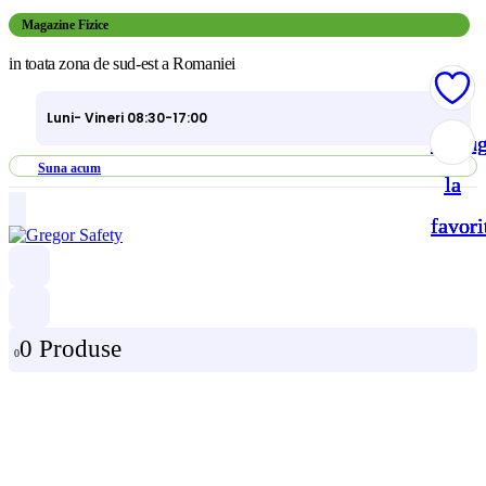
Magazine Fizice
in toata zona de sud-est a Romaniei
Luni- Vineri 08:30-17:00
Adau
Adau
Adau
Adau
Suna acum
la
la
la
la
favori
favori
favori
favori
0 Produse
0