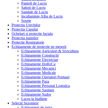
Pantofi de Lucru
Saboti de Lucru
Sandale de Lucru
Incaltaminte Alba de Lucru
Sosete
Protectia Urechilor
Protectia Capului
Ochelari si protectie faciala
Protectia mainilor
Protectie Respiratorie
Echipamente de protectie pe meserii
Echipamente Agriculori & Sivicultura
Echipamente Constructii
Echipamente Electrician
Echipamente HoReCa
Echipamente Mecanici
Echipamente Medicale
Echipamente Operatori Portuari
Echipamente Paza
Echipamente Personal Logistica
Echipamente Sanitare
Echipamente Sudor
Lucru la Inaltime
Selectii Sezoniere
Echipament de iarna