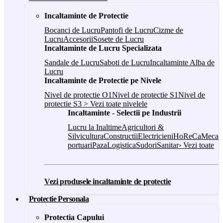
Incaltaminte de Protectie
Bocanci de Lucru
Pantofi de Lucru
Cizme de
Lucru
Accesorii
Sosete de Lucru
Incaltaminte de Lucru Specializata
Sandale de Lucru
Saboti de Lucru
Incaltaminte Alba de
Lucru
Incaltaminte de Protectie pe Nivele
Nivel de protectie O1
Nivel de protectie S1
Nivel de
protectie S3
> Vezi toate nivelele
Incaltaminte - Selectii pe Industrii
Lucru la Inaltime
Agricultori &
Silvicultura
Constructii
Electricieni
HoReCa
Mecani
portuari
Paza
Logistica
Sudori
Sanitar
› Vezi toate
Vezi produsele incaltaminte de protectie
Protectie Personala
Protectia Capului