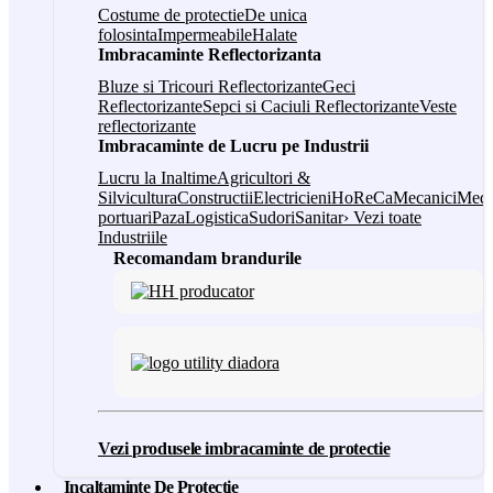
Costume de protectie
De unica
folosinta
Impermeabile
Halate
Imbracaminte Reflectorizanta
Bluze si Tricouri Reflectorizante
Geci
Reflectorizante
Sepci si Caciuli Reflectorizante
Veste
reflectorizante
Imbracaminte de Lucru pe Industrii
Lucru la Inaltime
Agricultori &
Silvicultura
Constructii
Electricieni
HoReCa
Mecanici
Medi
portuari
Paza
Logistica
Sudori
Sanitar
› Vezi toate
Industriile
Recomandam brandurile
Vezi produsele imbracaminte de protectie
Incaltaminte De Protectie