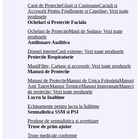
Casti de Protectie
Glugi si Capisoane
Caciuli si
Accesorii Pentru Frig
Bonete si Capeline
› Vezi toate
produsele
Ochelari si Protectie Faciala
Ochelari de Protectie
Masti de Sudura
› Vezi toate
produsele
Antifonare Auditiva
Dopuri interne
Casti externe
› Vezi toate produsele
Protectie Respiratorie
Masti
Filtre, Cartuse si accesorii
› Vezi toate produsele
Manusi de Protectie
Manusi de Protectie
Manusi de Unica Folosinta
Manusi
Anti Taiere
Manusi Termice
Manusi Impregnate
Maneci
de protectie
› Vezi toate produsele
Lucru la Inaltime
Echipamente pentru lucru la înălțime
Semnalistica SSM si PSI
Produse de semnalistica si avertizare
Truse de prim ajutor
Truse medicale conforme