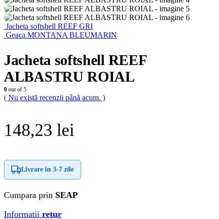
Jacheta softshell REEF GRI
Geaca MONTANA BLEUMARIN
Jacheta softshell REEF
ALBASTRU ROIAL
0
out of 5
( Nu există recenzii până acum. )
148,23
lei
Livrare în
3-7 zile
Cumpara prin
SEAP
Informatii
retur