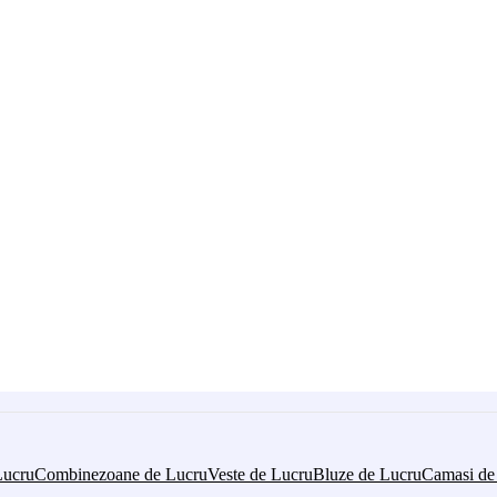
Lucru
Combinezoane de Lucru
Veste de Lucru
Bluze de Lucru
Camasi de