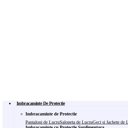
Imbracaminte De Protectie
Imbracaminte de Protectie
Pantaloni de Lucru
Salopeta de Lucru
Geci si Jachete de 
Imbracaminte cu Protectie Suplimentara