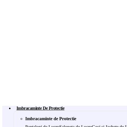
Imbracaminte De Protectie
Imbracaminte de Protectie
Pantaloni de Lucru
Salopeta de Lucru
Geci si Jachete de 