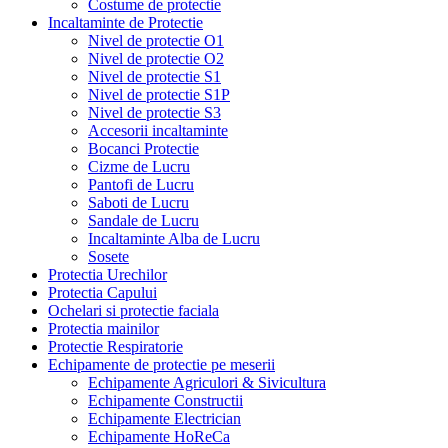
Costume de protectie
Incaltaminte de Protectie
Nivel de protectie O1
Nivel de protectie O2
Nivel de protectie S1
Nivel de protectie S1P
Nivel de protectie S3
Accesorii incaltaminte
Bocanci Protectie
Cizme de Lucru
Pantofi de Lucru
Saboti de Lucru
Sandale de Lucru
Incaltaminte Alba de Lucru
Sosete
Protectia Urechilor
Protectia Capului
Ochelari si protectie faciala
Protectia mainilor
Protectie Respiratorie
Echipamente de protectie pe meserii
Echipamente Agriculori & Sivicultura
Echipamente Constructii
Echipamente Electrician
Echipamente HoReCa