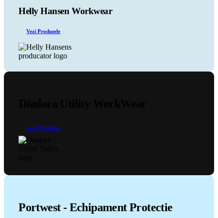
pot
Helly Hansen Workwear
fi
alese
Vezi Produsele
în
pagina
produsului.
Diadora Utility WorkWear
Vezi Produsele
Portwest - Echipament Protectie