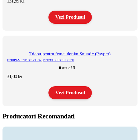
131,59
lei
alese
în
pagina
Vezi Produsul
produsului.
Acest
produs
are
mai
multe
Tricou pentru femei denim Sound+ (Payper)
variații.
ECHIPAMENT DE VARA
,
TRICOURI DE LUCRU
Opțiunile
0
out of 5
pot
fi
31,00
lei
alese
în
pagina
Vezi Produsul
produsului.
Acest
produs
Producatori Recomandati
are
mai
multe
variații.
Opțiunile