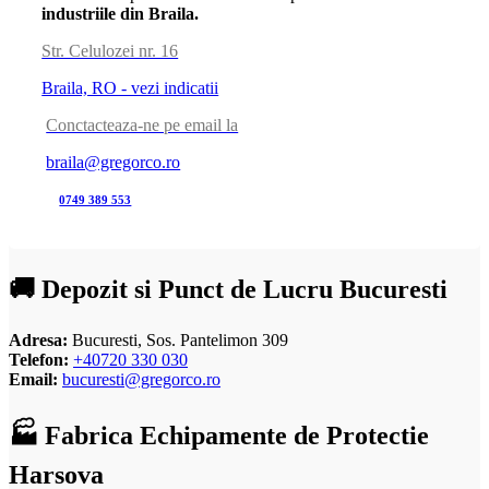
industriile din Braila.
Str. Celulozei nr. 16
Braila, RO - vezi indicatii
Conctacteaza-ne pe email la
braila@gregorco.ro
0749 389 553
🚚 Depozit si Punct de Lucru Bucuresti
Adresa:
Bucuresti, Sos. Pantelimon 309
Telefon:
+40720 330 030
Email:
bucuresti@gregorco.ro
🏭 Fabrica Echipamente de Protectie
Harsova