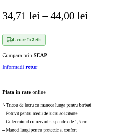
Interval
34,71
lei
–
44,00
lei
de
prețuri:
Livrare în
2 zile
34,71 lei
Cumpara prin
SEAP
până
Informatii
retur
la
44,00 lei
Plata in rate
online
‘- Tricou de lucru cu maneca lunga pentru barbati
– Potrivit pentru medii de lucru solicitante
– Guler rotund cu nervuri si spandex de 1,5 cm
– Maneci lungi pentru protectie si confort