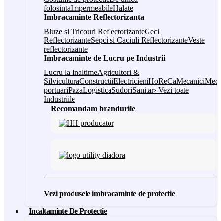
folosinta
Impermeabile
Halate
Imbracaminte Reflectorizanta
Bluze si Tricouri Reflectorizante
Geci
Reflectorizante
Sepci si Caciuli Reflectorizante
Veste
reflectorizante
Imbracaminte de Lucru pe Industrii
Lucru la Inaltime
Agricultori &
Silvicultura
Constructii
Electricieni
HoReCa
Mecanici
Medi
portuari
Paza
Logistica
Sudori
Sanitar
› Vezi toate
Industriile
Recomandam brandurile
Vezi produsele imbracaminte de protectie
Incaltaminte De Protectie