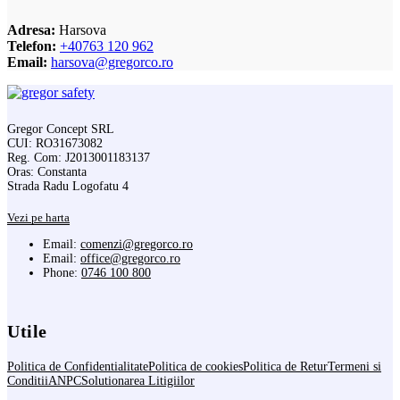
Adresa:
Harsova
Telefon:
+40763 120 962
Email:
harsova@gregorco.ro
Gregor Concept SRL
CUI: RO31673082
Reg. Com: J2013001183137
Oras: Constanta
Strada Radu Logofatu 4
Vezi pe harta
Email:
comenzi@gregorco.ro
Email:
office@gregorco.ro
Phone:
0746 100 800
Utile
Politica de Confidentialitate
Politica de cookies
Politica de Retur
Termeni si
Conditii
ANPC
Solutionarea Litigiilor