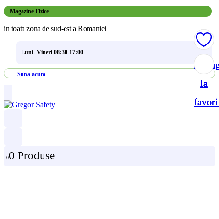
Magazine Fizice
in toata zona de sud-est a Romaniei
Luni- Vineri 08:30-17:00
Adau
Adau
Adau
Adau
Suna acum
la
la
la
la
favori
favori
favori
favori
0 Produse
0