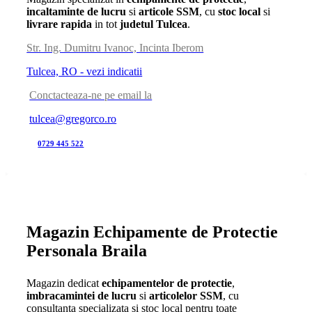
incaltaminte de lucru
si
articole SSM
, cu
stoc local
si
livrare rapida
in tot
judetul Tulcea
.
Str. Ing. Dumitru Ivanoc, Incinta Iberom
Tulcea, RO - vezi indicatii
Conctacteaza-ne pe email la
tulcea@gregorco.ro
0729 445 522
Magazin Echipamente de Protectie
Personala Braila
Magazin dedicat
echipamentelor de protectie
,
imbracamintei de lucru
si
articolelor SSM
, cu
consultanta specializata si stoc local pentru toate