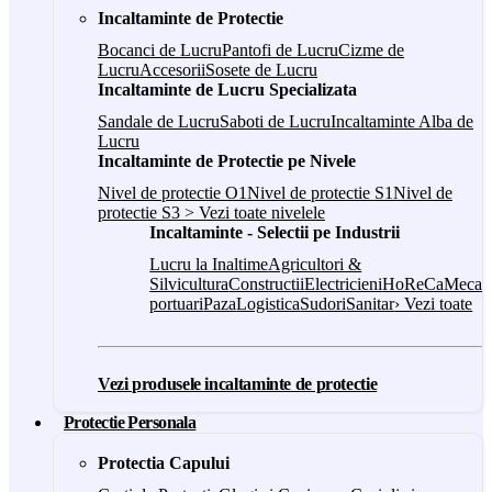
Incaltaminte de Protectie
Bocanci de Lucru
Pantofi de Lucru
Cizme de
Lucru
Accesorii
Sosete de Lucru
Incaltaminte de Lucru Specializata
Sandale de Lucru
Saboti de Lucru
Incaltaminte Alba de
Lucru
Incaltaminte de Protectie pe Nivele
Nivel de protectie O1
Nivel de protectie S1
Nivel de
protectie S3
> Vezi toate nivelele
Incaltaminte - Selectii pe Industrii
Lucru la Inaltime
Agricultori &
Silvicultura
Constructii
Electricieni
HoReCa
Mecani
portuari
Paza
Logistica
Sudori
Sanitar
› Vezi toate
Vezi produsele incaltaminte de protectie
Protectie Personala
Protectia Capului