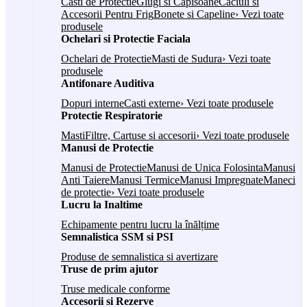
Casti de Protectie
Glugi si Capisoane
Caciuli si
Accesorii Pentru Frig
Bonete si Capeline
› Vezi toate
produsele
Ochelari si Protectie Faciala
Ochelari de Protectie
Masti de Sudura
› Vezi toate
produsele
Antifonare Auditiva
Dopuri interne
Casti externe
› Vezi toate produsele
Protectie Respiratorie
Masti
Filtre, Cartuse si accesorii
› Vezi toate produsele
Manusi de Protectie
Manusi de Protectie
Manusi de Unica Folosinta
Manusi
Anti Taiere
Manusi Termice
Manusi Impregnate
Maneci
de protectie
› Vezi toate produsele
Lucru la Inaltime
Echipamente pentru lucru la înălțime
Semnalistica SSM si PSI
Produse de semnalistica si avertizare
Truse de prim ajutor
Truse medicale conforme
Accesorii si Rezerve