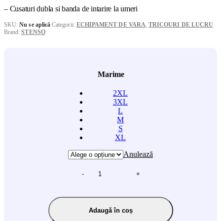
– Cusaturi dubla si banda de intarire la umeri
SKU:
Nu se aplică
Categorii:
ECHIPAMENT DE VARA
,
TRICOURI DE LUCRU
Brand:
STENSO
Marime
2XL
3XL
L
M
S
XL
Anulează
-
+
Adaugă în coș