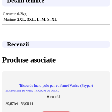
Detalii tehnice
Greutate
0.2kg
Marime
2XL, 3XL, L, M, S, XL
Recenzii
Produse asociate
Tricou de lucru polo pentru femei Venice (Payper)
ECHIPAMENT DE VARA
,
TRICOURI DE LUCRU
0
out of 5
Interval
39,67
lei
–
53,00
lei
de