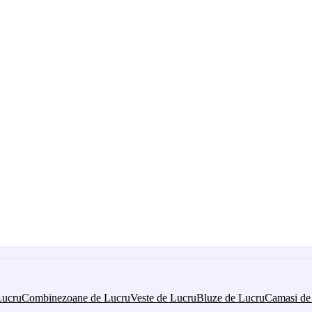
Lucru
Combinezoane de Lucru
Veste de Lucru
Bluze de Lucru
Camasi de