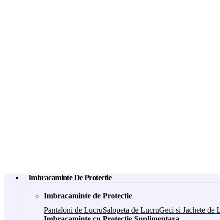
Imbracaminte De Protectie
Imbracaminte de Protectie
Pantaloni de Lucru
Salopeta de Lucru
Geci si Jachete de 
Imbracaminte cu Protectie Suplimentara