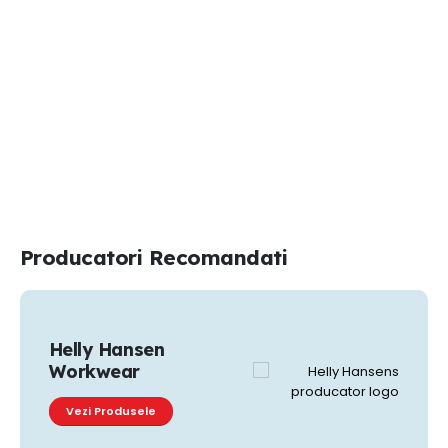
Producatori Recomandati
Diadora Utility
WorkWear
Vezi Produsele