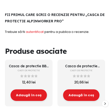
FII PRIMUL CARE SCRII O RECENZIE PENTRU „CASCA DE
PROTECTIE ALPINWORKER PRO”
Trebuie să fii
autentificat
pentru a publica o recenzie.
Produse asociate
Casca de protectie BBU
Casca de protectie
SP300P ALBASTRA
STENSO ALBASTRU
CASTI DE PROTECTIE
CASTI DE PROTECTIE
0
out of 5
0
out of 5
12,40
lei
20,66
lei
Adaugă în coș
Adaugă în coș