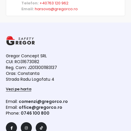
Telefon:
+40763 120 962
Email:
harsova@gregorco.ro
Gregor Concept SRL
CUI: RO31673082
Reg. Com: J2013001183137
Oras: Constanta
Strada Radu Logofatu 4
Vezi pe harta
Email:
comenzi@gregorco.ro
Email:
office@gregorco.ro
Phone:
0746 100 800