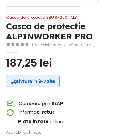
Casca de protectie BBU SP200T ALB
Casca de protectie
ALPINWORKER PRO
( Nu există recenzii până acum. )
0
out of 5
187,25
lei
Livrare în
3-7 zile
Cumpara prin
SEAP
Informatii
retur
Plata in rate
online
Availability:
În stoc