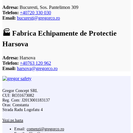
Adresa:
Bucuresti, Sos. Pantelimon 309
Telefon:
+40720 330 030
Email:
bucuresti@gregorco.ro
🏭 Fabrica Echipamente de Protectie
Harsova
Adresa:
Harsova
Telefon:
+40763 120 962
Email:
harsova@gregorco.ro
Gregor Concept SRL
CUI: RO31673082
Reg. Com: J2013001183137
Oras: Constanta
Strada Radu Logofatu 4
Vezi pe harta
Email:
comenzi@gregorco.ro