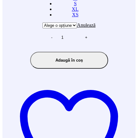
S
XL
XS
Anulează
-
+
Adaugă în coș