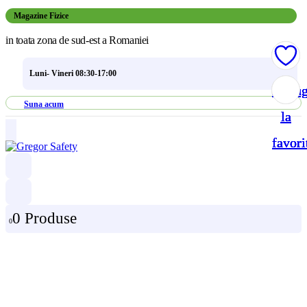
Magazine Fizice
in toata zona de sud-est a Romaniei
Luni- Vineri 08:30-17:00
Adau
Adau
Adau
Adau
Suna acum
la
la
la
la
favori
favori
favori
favori
0 Produse
0