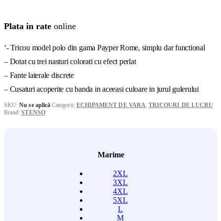
Plata in rate
online
‘- Tricou model polo din gama Payper Rome, simplu dar functional
– Dotat cu trei nasturi colorati cu efect perlat
– Fante laterale discrete
– Cusaturi acoperite cu banda in aceeasi culoare in jurul gulerului
SKU:
Nu se aplică
Categorii:
ECHIPAMENT DE VARA
,
TRICOURI DE LUCRU
Brand:
STENSO
Marime
2XL
3XL
4XL
5XL
L
M