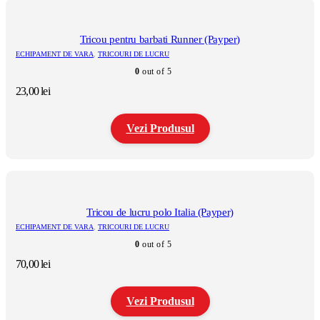
Tricou pentru barbati Runner (Payper)
ECHIPAMENT DE VARA
,
TRICOURI DE LUCRU
0
out of 5
23,00
lei
Vezi Produsul
Acest
produs
are
mai
multe
Tricou de lucru polo Italia (Payper)
variații.
ECHIPAMENT DE VARA
,
TRICOURI DE LUCRU
Opțiunile
0
out of 5
pot
fi
70,00
lei
alese
în
pagina
Vezi Produsul
produsului.