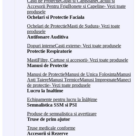
Casti de Protectie
Glugi si Capisoane
Caciuli si
Accesorii Pentru Frig
Bonete si Capeline
› Vezi toate
produsele
Ochelari si Protectie Faciala
Ochelari de Protectie
Masti de Sudura
› Vezi toate
produsele
Antifonare Auditiva
Dopuri interne
Casti externe
› Vezi toate produsele
Protectie Respiratorie
Masti
Filtre, Cartuse si accesorii
› Vezi toate produsele
Manusi de Protectie
Manusi de Protectie
Manusi de Unica Folosinta
Manusi
Anti Taiere
Manusi Termice
Manusi Impregnate
Maneci
de protectie
› Vezi toate produsele
Lucru la Inaltime
Echipamente pentru lucru la înălțime
Semnalistica SSM si PSI
Produse de semnalistica si avertizare
Truse de prim ajutor
Truse medicale conforme
Accesorii si Rezerve