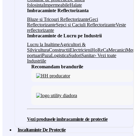
folosinta
Impermeabile
Halate
Imbracaminte Reflectorizanta
Bluze si Tricouri Reflectorizante
Geci
Reflectorizante
Sepci si Caciuli Reflectorizante
Veste
reflectorizante
Imbracaminte de Lucru pe Industrii
Lucru la Inaltime
Agricultori &
Silvicultura
Constructii
Electricieni
HoReCa
Mecanici
Medi
portuari
Paza
Logistica
Sudori
Sanitar
› Vezi toate
Industriile
Recomandam brandurile
Vezi produsele imbracaminte de protectie
Incaltaminte De Protectie