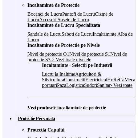
Incaltaminte de Protectie
Bocanci de Lucru
Pantofi de Lucru
Cizme de
Lucru
Accesorii
Sosete de Lucru
Incaltaminte de Lucru Specializata
Sandale de Lucru
Saboti de Lucru
Incaltaminte Alba de
Lucru
Incaltaminte de Protectie pe Nivele
Nivel de protectie O1
Nivel de protectie S1
Nivel de
protectie S3
> Vezi toate nivelele
Incaltaminte - Selectii pe Industrii
Lucru la Inaltime
Agricultori &
Silvicultura
Constructii
Electricieni
HoReCa
Mecani
portuari
Paza
Logistica
Sudori
Sanitar
› Vezi toate
Vezi produsele incaltaminte de protectie
Protectie Personala
Protectia Capului