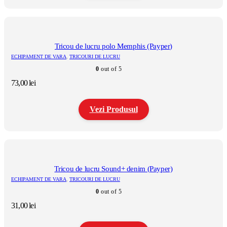
Acest
produs
are
mai
multe
Tricou de lucru polo Memphis (Payper)
variații.
ECHIPAMENT DE VARA
,
TRICOURI DE LUCRU
Opțiunile
0
out of 5
pot
fi
73,00
lei
alese
în
pagina
Vezi Produsul
produsului.
Acest
produs
are
mai
multe
Tricou de lucru Sound+ denim (Payper)
variații.
ECHIPAMENT DE VARA
,
TRICOURI DE LUCRU
Opțiunile
0
out of 5
pot
fi
31,00
lei
alese
în