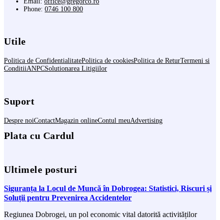
Email:
office@gregorco.ro
Phone:
0746 100 800
Utile
Politica de Confidentialitate
Politica de cookies
Politica de Retur
Termeni si
Conditii
ANPC
Solutionarea Litigiilor
Suport
Despre noi
Contact
Magazin online
Contul meu
Advertising
Plata cu Cardul
Ultimele posturi
Siguranța la Locul de Muncă în Dobrogea: Statistici, Riscuri și
Soluții pentru Prevenirea Accidentelor
Regiunea Dobrogei, un pol economic vital datorită activităților