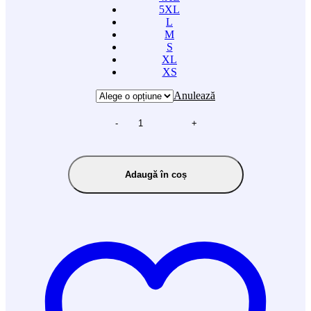
5XL
L
M
S
XL
XS
Anulează
-
+
Adaugă în coș