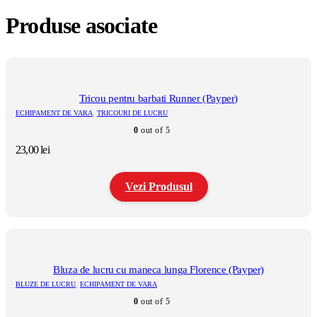
Produse asociate
Tricou pentru barbati Runner (Payper)
ECHIPAMENT DE VARA
,
TRICOURI DE LUCRU
0
out of 5
23,00
lei
Vezi Produsul
Acest
produs
are
mai
multe
Bluza de lucru cu maneca lunga Florence (Payper)
variații.
BLUZE DE LUCRU
,
ECHIPAMENT DE VARA
Opțiunile
0
out of 5
pot