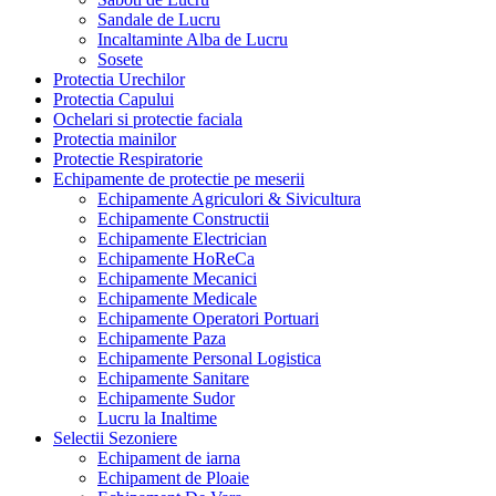
Sandale de Lucru
Incaltaminte Alba de Lucru
Sosete
Protectia Urechilor
Protectia Capului
Ochelari si protectie faciala
Protectia mainilor
Protectie Respiratorie
Echipamente de protectie pe meserii
Echipamente Agriculori & Sivicultura
Echipamente Constructii
Echipamente Electrician
Echipamente HoReCa
Echipamente Mecanici
Echipamente Medicale
Echipamente Operatori Portuari
Echipamente Paza
Echipamente Personal Logistica
Echipamente Sanitare
Echipamente Sudor
Lucru la Inaltime
Selectii Sezoniere
Echipament de iarna
Echipament de Ploaie