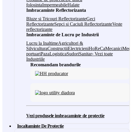
folosinta
Impermeabile
Halate
Imbracaminte Reflectorizanta
Bluze si Tricouri Reflectorizante
Geci
Reflectorizante
Sepci si Caciuli Reflectorizante
Veste
reflectorizante
Imbracaminte de Lucru pe Industrii
Lucru la Inaltime
Agricultori &
Silvicultura
Constructii
Electricieni
HoReCa
Mecanici
Medi
portuari
Paza
Logistica
Sudori
Sanitar
› Vezi toate
Industriile
Recomandam brandurile
Vezi produsele imbracaminte de protectie
Incaltaminte De Protectie