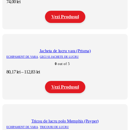
fi
74,00
lei
alese
în
pagina
Vezi Produsul
produsului.
Acest
produs
are
mai
multe
Jacheta de lucru vara (Prisma)
variații.
ECHIPAMENT DE VARA
,
GECI SI JACHETE DE LUCRU
Opțiunile
0
out of 5
pot
fi
Interval
80,17
lei
–
112,83
lei
alese
de
în
prețuri:
pagina
Vezi Produsul
80,17 lei
produsului.
până
la
Acest
112,83 lei
produs
are
mai
multe
Tricou de lucru polo Memphis (Payper)
variații.
ECHIPAMENT DE VARA
,
TRICOURI DE LUCRU