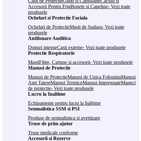
Casti de Protectie
Glugi si Capisoane
Caciuli si
Accesorii Pentru Frig
Bonete si Capeline
› Vezi toate
produsele
Ochelari si Protectie Faciala
Ochelari de Protectie
Masti de Sudura
› Vezi toate
produsele
Antifonare Auditiva
Dopuri interne
Casti externe
› Vezi toate produsele
Protectie Respiratorie
Masti
Filtre, Cartuse si accesorii
› Vezi toate produsele
Manusi de Protectie
Manusi de Protectie
Manusi de Unica Folosinta
Manusi
Anti Taiere
Manusi Termice
Manusi Impregnate
Maneci
de protectie
› Vezi toate produsele
Lucru la Inaltime
Echipamente pentru lucru la înălțime
Semnalistica SSM si PSI
Produse de semnalistica si avertizare
Truse de prim ajutor
Truse medicale conforme
Accesorii si Rezerve