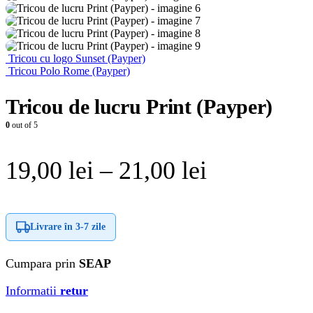
Tricou cu logo Sunset (Payper)
Tricou Polo Rome (Payper)
Tricou de lucru Print (Payper)
0
out of 5
Interval
19,00
lei
–
21,00
lei
de
prețuri:
Livrare în
3-7 zile
19,00 lei
Cumpara prin
SEAP
până
Informatii
retur