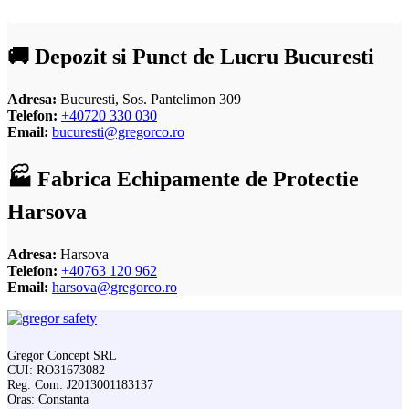
🚚 Depozit si Punct de Lucru Bucuresti
Adresa:
Bucuresti, Sos. Pantelimon 309
Telefon:
+40720 330 030
Email:
bucuresti@gregorco.ro
🏭 Fabrica Echipamente de Protectie
Harsova
Adresa:
Harsova
Telefon:
+40763 120 962
Email:
harsova@gregorco.ro
Gregor Concept SRL
CUI: RO31673082
Reg. Com: J2013001183137
Oras: Constanta