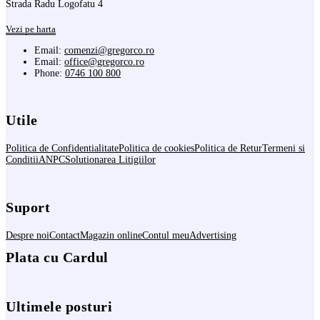
Strada Radu Logofatu 4
Vezi pe harta
Email:
comenzi@gregorco.ro
Email:
office@gregorco.ro
Phone:
0746 100 800
Utile
Politica de Confidentialitate
Politica de cookies
Politica de Retur
Termeni si
Conditii
ANPC
Solutionarea Litigiilor
Suport
Despre noi
Contact
Magazin online
Contul meu
Advertising
Plata cu Cardul
Ultimele posturi