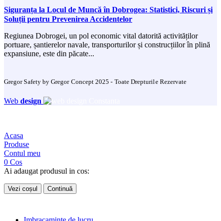
Siguranța la Locul de Muncă în Dobrogea: Statistici, Riscuri și
Soluții pentru Prevenirea Accidentelor
Regiunea Dobrogei, un pol economic vital datorită activităților
portuare, șantierelor navale, transporturilor și construcțiilor în plină
expansiune, este din păcate...
Gregor Safety by Gregor Concept 2025 - Toate Drepturile Rezervate
Web
design
Acasa
Produse
Contul meu
0
Cos
Ai adaugat produsul in cos:
Vezi coșul
Continuă
Imbracaminte de lucru