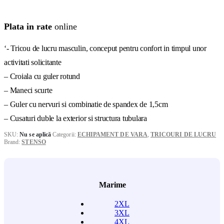
la
21,00 lei
Plata in rate
online
‘- Tricou de lucru masculin, conceput pentru confort in timpul unor
activitati solicitante
– Croiala cu guler rotund
– Maneci scurte
– Guler cu nervuri si combinatie de spandex de 1,5cm
– Cusaturi duble la exterior si structura tubulara
SKU:
Nu se aplică
Categorii:
ECHIPAMENT DE VARA
,
TRICOURI DE LUCRU
Brand:
STENSO
Marime
2XL
3XL
4XL