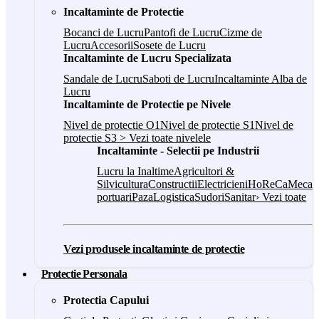
Incaltaminte de Protectie
Bocanci de Lucru
Pantofi de Lucru
Cizme de
Lucru
Accesorii
Sosete de Lucru
Incaltaminte de Lucru Specializata
Sandale de Lucru
Saboti de Lucru
Incaltaminte Alba de
Lucru
Incaltaminte de Protectie pe Nivele
Nivel de protectie O1
Nivel de protectie S1
Nivel de
protectie S3
> Vezi toate nivelele
Incaltaminte - Selectii pe Industrii
Lucru la Inaltime
Agricultori &
Silvicultura
Constructii
Electricieni
HoReCa
Mecani
portuari
Paza
Logistica
Sudori
Sanitar
› Vezi toate
Vezi produsele incaltaminte de protectie
Protectie Personala
Protectia Capului