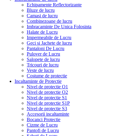
Echipamente Reflectorizante
Bluze de lucru
Camasi de lucru
Combinezoane de lucru
Imbracaminte De Unica Folosinta
Halate de Lucru
Impermeabile de Lucru
Geci si Jachete de lucru
Pantaloni De Lucru
Pulover de Lucru
Salopete de lucru
Tricouri de lucru
Veste de lucru
Costume de protectie
Incaltaminte de Protectie
Nivel de protectie O1
Nivel de protectie O2
Nivel de protectie S1
Nivel de protectie S1P
Nivel de protectie S3
Accesorii incaltaminte
Bocanci Protectie
Cizme de Lucru
Pantofi de Lucru
Saboti de Lucru