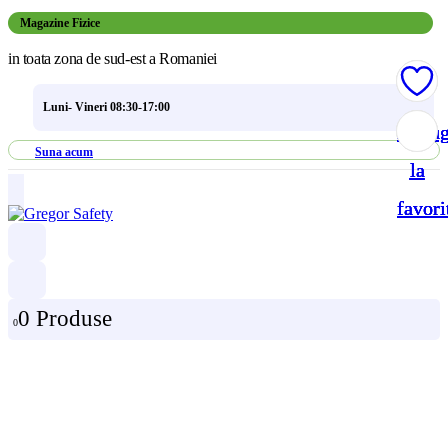
Magazine Fizice
in toata zona de sud-est a Romaniei
Luni- Vineri 08:30-17:00
Adau
Adau
Adau
Adau
Suna acum
la
la
la
la
favori
favori
favori
favori
0 Produse
0