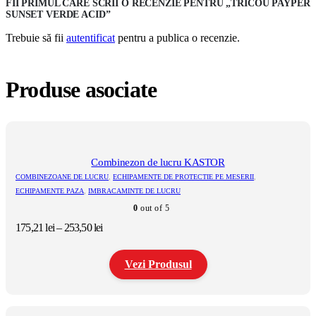
FII PRIMUL CARE SCRII O RECENZIE PENTRU „TRICOU PAYPER
SUNSET VERDE ACID”
Trebuie să fii
autentificat
pentru a publica o recenzie.
Produse asociate
Combinezon de lucru KASTOR
COMBINEZOANE DE LUCRU
,
ECHIPAMENTE DE PROTECTIE PE MESERII
,
ECHIPAMENTE PAZA
,
IMBRACAMINTE DE LUCRU
0
out of 5
Interval
175,21
lei
–
253,50
lei
de
prețuri:
Vezi Produsul
175,21 lei
până
la
Acest
253,50 lei
produs