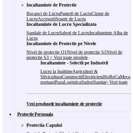
Incaltaminte de Protectie
Bocanci de Lucru
Pantofi de Lucru
Cizme de
Lucru
Accesorii
Sosete de Lucru
Incaltaminte de Lucru Specializata
Sandale de Lucru
Saboti de Lucru
Incaltaminte Alba de
Lucru
Incaltaminte de Protectie pe Nivele
Nivel de protectie O1
Nivel de protectie S1
Nivel de
protectie S3
> Vezi toate nivelele
Incaltaminte - Selectii pe Industrii
Lucru la Inaltime
Agricultori &
Silvicultura
Constructii
Electricieni
HoReCa
Mecani
portuari
Paza
Logistica
Sudori
Sanitar
› Vezi toate
Vezi produsele incaltaminte de protectie
Protectie Personala
Protectia Capului