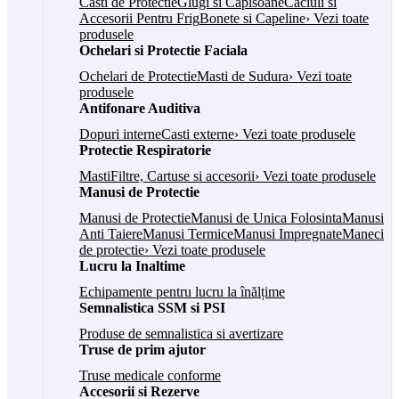
Casti de Protectie
Glugi si Capisoane
Caciuli si
Accesorii Pentru Frig
Bonete si Capeline
› Vezi toate
produsele
Ochelari si Protectie Faciala
Ochelari de Protectie
Masti de Sudura
› Vezi toate
produsele
Antifonare Auditiva
Dopuri interne
Casti externe
› Vezi toate produsele
Protectie Respiratorie
Masti
Filtre, Cartuse si accesorii
› Vezi toate produsele
Manusi de Protectie
Manusi de Protectie
Manusi de Unica Folosinta
Manusi
Anti Taiere
Manusi Termice
Manusi Impregnate
Maneci
de protectie
› Vezi toate produsele
Lucru la Inaltime
Echipamente pentru lucru la înălțime
Semnalistica SSM si PSI
Produse de semnalistica si avertizare
Truse de prim ajutor
Truse medicale conforme
Accesorii si Rezerve