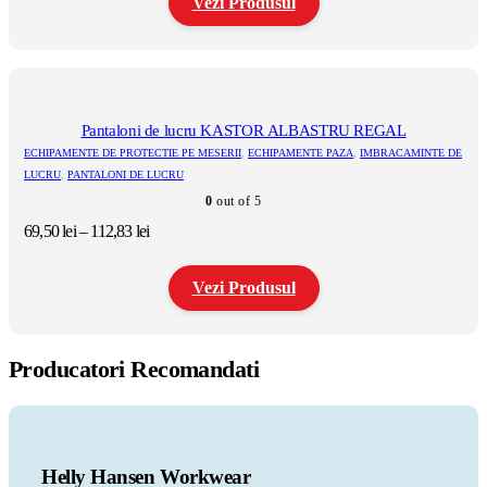
Vezi Produsul
73,30 lei
până
la
Acest
121,61 lei
produs
are
mai
multe
Pantaloni de lucru KASTOR ALBASTRU REGAL
variații.
ECHIPAMENTE DE PROTECTIE PE MESERII
,
ECHIPAMENTE PAZA
,
IMBRACAMINTE DE
Opțiunile
LUCRU
,
PANTALONI DE LUCRU
pot
0
out of 5
fi
alese
Interval
69,50
lei
–
112,83
lei
în
de
pagina
prețuri:
produsului.
Vezi Produsul
69,50 lei
până
la
Acest
112,83 lei
produs
Producatori Recomandati
are
mai
multe
variații.
Opțiunile
pot
Helly Hansen Workwear