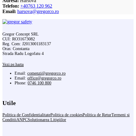
Adresa:
Harsova
Telefon:
+40763 120 962
Email:
harsova@gregorco.ro
Gregor Concept SRL
CUI: RO31673082
Reg. Com: J2013001183137
Oras: Constanta
Strada Radu Logofatu 4
Vezi pe harta
Email:
comenzi@gregorco.ro
Email:
office@gregorco.ro
Phone:
0746 100 800
Utile
Politica de Confidentialitate
Politica de cookies
Politica de Retur
Termeni si
Conditii
ANPC
Solutionarea Litigiilor