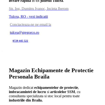
livrare rapida
in tot
judetul Tulcea
.
Str. Ing. Dumitru Ivanoc, Incinta Iberom
Tulcea, RO - vezi indicatii
Conctacteaza-ne pe email la
tulcea@gregorco.ro
0729 445 522
Magazin Echipamente de Protectie
Personala Braila
Magazin dedicat
echipamentelor de protectie
,
imbracamintei de lucru
si
articolelor SSM
, cu
consultanta specializata si stoc local pentru toate
industriile din Braila.