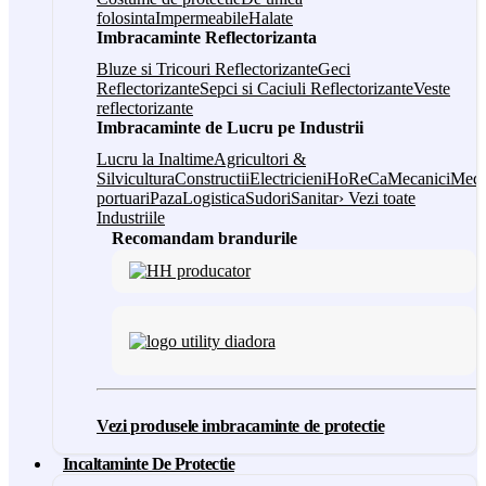
folosinta
Impermeabile
Halate
Imbracaminte Reflectorizanta
Bluze si Tricouri Reflectorizante
Geci
Reflectorizante
Sepci si Caciuli Reflectorizante
Veste
reflectorizante
Imbracaminte de Lucru pe Industrii
Lucru la Inaltime
Agricultori &
Silvicultura
Constructii
Electricieni
HoReCa
Mecanici
Medi
portuari
Paza
Logistica
Sudori
Sanitar
› Vezi toate
Industriile
Recomandam brandurile
Vezi produsele imbracaminte de protectie
Incaltaminte De Protectie