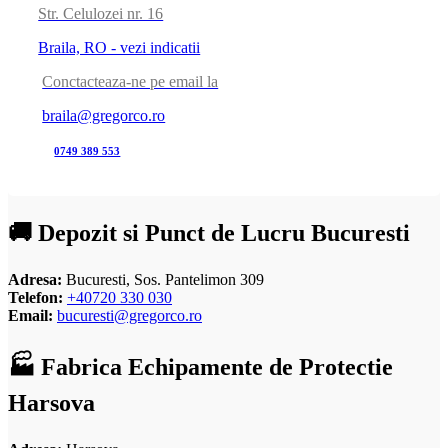
Str. Celulozei nr. 16
Braila, RO - vezi indicatii
Conctacteaza-ne pe email la
braila@gregorco.ro
0749 389 553
🚚 Depozit si Punct de Lucru Bucuresti
Adresa:
Bucuresti, Sos. Pantelimon 309
Telefon:
+40720 330 030
Email:
bucuresti@gregorco.ro
🏭 Fabrica Echipamente de Protectie
Harsova