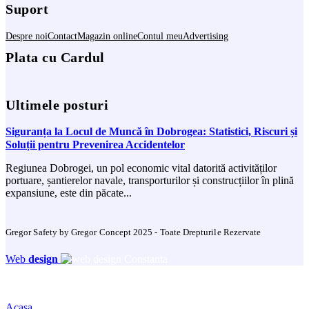
Suport
Despre noi
Contact
Magazin online
Contul meu
Advertising
Plata cu Cardul
Ultimele posturi
Siguranța la Locul de Muncă în Dobrogea: Statistici, Riscuri și
Soluții pentru Prevenirea Accidentelor
Regiunea Dobrogei, un pol economic vital datorită activităților
portuare, șantierelor navale, transporturilor și construcțiilor în plină
expansiune, este din păcate...
Gregor Safety by Gregor Concept 2025 - Toate Drepturile Rezervate
Web
design
Acasa