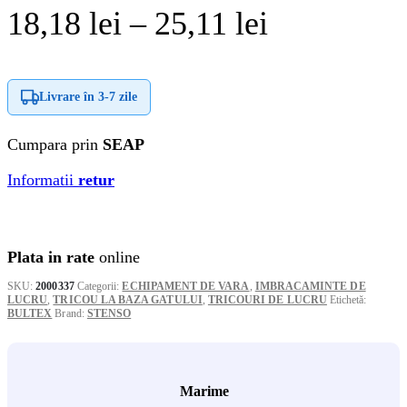
Interval
18,18
lei
–
25,11
lei
de
prețuri:
Livrare în
3-7 zile
18,18 lei
Cumpara prin
SEAP
până
Informatii
retur
la
25,11 lei
Plata in rate
online
SKU:
2000337
Categorii:
ECHIPAMENT DE VARA
,
IMBRACAMINTE DE
LUCRU
,
TRICOU LA BAZA GATULUI
,
TRICOURI DE LUCRU
Etichetă:
BULTEX
Brand:
STENSO
Marime