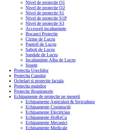
Nivel de protectie O1
Nivel de protectie O2
Nivel de protectie S1
Nivel de protectie S1P
Nivel de protectie S3
Accesorii incaltaminte
Bocanci Protectie
Cizme de Lucru
Pantofi de Lucru
Saboti de Lucru
Sandale de Lucru
Incaltaminte Alba de Lucru
Sosete
Protectia Urechilor
Protectia Capului
Ochelari si protectie faciala
Protectia mainilor
Protectie Respiratorie
Echipamente de protectie pe meserii
Echipamente Agriculori & Sivicultura
Echipamente Constructii
Echipamente Electrician
Echipamente HoReCa
Echipamente Mecanici
Echipamente Medicale