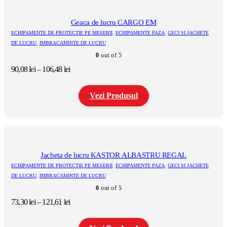
are
mai
multe
Geaca de lucru CARGO EM
variații.
ECHIPAMENTE DE PROTECTIE PE MESERII
,
ECHIPAMENTE PAZA
,
GECI SI JACHETE
Opțiunile
DE LUCRU
,
IMBRACAMINTE DE LUCRU
pot
0
out of 5
fi
alese
Interval
90,08
lei
–
106,48
lei
în
de
pagina
prețuri:
produsului.
Vezi Produsul
90,08 lei
până
la
Acest
106,48 lei
produs
are
mai
multe
Jacheta de lucru KASTOR ALBASTRU REGAL
variații.
ECHIPAMENTE DE PROTECTIE PE MESERII
,
ECHIPAMENTE PAZA
,
GECI SI JACHETE
Opțiunile
DE LUCRU
,
IMBRACAMINTE DE LUCRU
pot
0
out of 5
fi
alese
Interval
73,30
lei
–
121,61
lei
în
de
pagina
prețuri:
produsului.