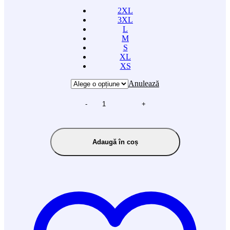
2XL
3XL
L
M
S
XL
XS
Anulează
-
+
Adaugă în coș