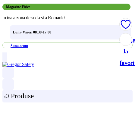
Magazine Fizice
in toata zona de sud-est a Romaniei
Luni- Vineri 08:30-17:00
Adau
Adau
Adau
Adau
Suna acum
la
la
la
la
favori
favori
favori
favori
0 Produse
0