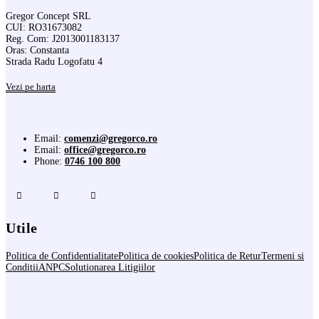
Gregor Concept SRL
CUI: RO31673082
Reg. Com: J2013001183137
Oras: Constanta
Strada Radu Logofatu 4
Vezi pe harta
Email:
comenzi@gregorco.ro
Email:
office@gregorco.ro
Phone:
0746 100 800
Utile
Politica de Confidentialitate
Politica de cookies
Politica de Retur
Termeni si
Conditii
ANPC
Solutionarea Litigiilor