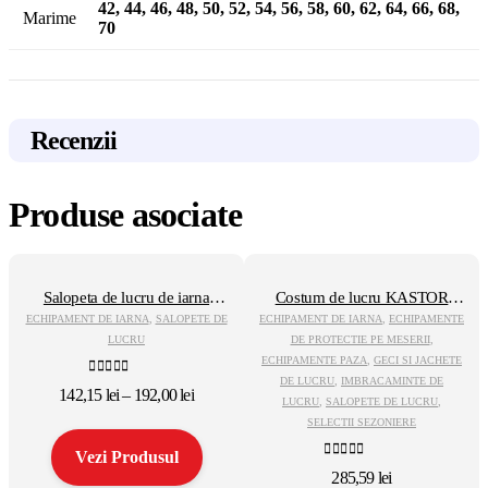
42, 44, 46, 48, 50, 52, 54, 56, 58, 60, 62, 64, 66, 68,
Marime
70
Recenzii
Produse asociate
Salopeta de lucru de iarna
Costum de lucru KASTOR
Softshell (Revolt)
IARNA ALBASTRU
ECHIPAMENT DE IARNA
,
SALOPETE DE
ECHIPAMENT DE IARNA
,
ECHIPAMENTE
LUCRU
DE PROTECTIE PE MESERII
,
ECHIPAMENTE PAZA
,
GECI SI JACHETE
DE LUCRU
,
IMBRACAMINTE DE
0
out of 5
Interval
142,15
lei
–
192,00
lei
LUCRU
,
SALOPETE DE LUCRU
,
de
SELECTII SEZONIERE
prețuri:
142,15 lei
Vezi Produsul
0
out of 5
până
285,59
lei