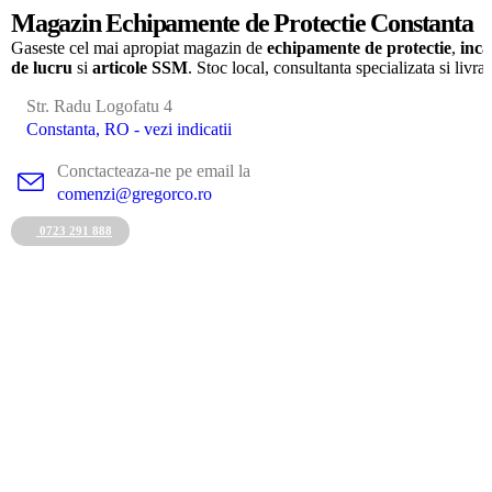
Magazin Echipamente de Protectie Constanta
Gaseste cel mai apropiat magazin de
echipamente de protectie
,
inca
de lucru
si
articole SSM
. Stoc local, consultanta specializata si livra
Str. Radu Logofatu 4
Constanta, RO - vezi indicatii
Conctacteaza-ne pe email la
comenzi@gregorco.ro
0723 291 888