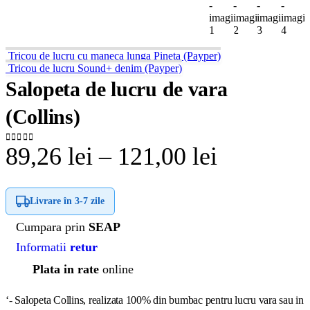
Tricou de lucru cu maneca lunga Pineta (Payper)
Tricou de lucru Sound+ denim (Payper)
Salopeta de lucru de vara
(Collins)
Interval
89,26
lei
–
121,00
lei
0
out of 5
de
Livrare în
3-7 zile
prețuri:
Cumpara prin
SEAP
89,26 lei
Informatii
retur
până
Plata in rate
online
la
‘- Salopeta Collins, realizata 100% din bumbac pentru lucru vara sau in