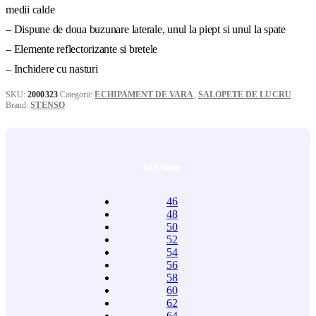
medii calde
121,00 le
– Dispune de doua buzunare laterale, unul la piept si unul la spate
– Elemente reflectorizante si bretele
– Inchidere cu nasturi
SKU:
2000323
Categorii:
ECHIPAMENT DE VARA
,
SALOPETE DE LUCRU
Brand:
STENSO
Marime
46
48
50
52
54
56
58
60
62
64