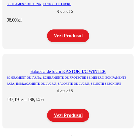
variații.
ECHIPAMENT DE IARNA
,
PANTOFI DE LUCRU
Opțiunile
0
out of 5
pot
fi
96,00
lei
alese
în
pagina
Vezi Produsul
produsului.
Acest
produs
are
mai
multe
Salopeta de lucru KASTOR T/C WINTER
variații.
ECHIPAMENT DE IARNA
,
ECHIPAMENTE DE PROTECTIE PE MESERII
,
ECHIPAMENTE
Opțiunile
PAZA
,
IMBRACAMINTE DE LUCRU
,
SALOPETE DE LUCRU
,
SELECTII SEZONIERE
pot
0
out of 5
fi
alese
Interval
137,19
lei
–
198,14
lei
în
de
pagina
prețuri:
produsului.
Vezi Produsul
137,19 lei
până
la
Acest
198,14 lei
produs