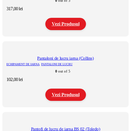
0
out of 5
317,00
lei
Vezi Produsul
Acest
produs
are
mai
multe
Pantaloni de lucru iarna (Collins)
variații.
ECHIPAMENT DE IARNA
,
PANTALONI DE LUCRU
Opțiunile
0
out of 5
pot
fi
102,00
lei
alese
în
pagina
Vezi Produsul
produsului.
Acest
produs
are
mai
multe
Pantofi de lucru de iarna BS 02 (Toledo)