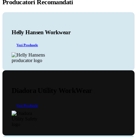
Producatori Recomandati
are
mai
multe
variații.
Opțiunile
pot
Helly Hansen Workwear
fi
alese
Vezi Produsele
în
pagina
produsului.
Diadora Utility WorkWear
Vezi Produsele