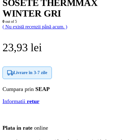
SOSETE THERMMAX
WINTER GRI
0
out of 5
( Nu există recenzii până acum. )
23,93
lei
Livrare în
3-7 zile
Cumpara prin
SEAP
Informatii
retur
Plata in rate
online