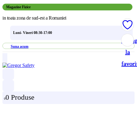
Magazine Fizice
in toata zona de sud-est a Romaniei
Luni- Vineri 08:30-17:00
Adau
Adau
Adau
Adau
Suna acum
la
la
la
la
favori
favori
favori
favori
0 Produse
0