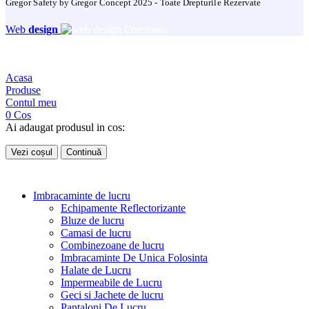
Gregor Safety by Gregor Concept 2025 - Toate Drepturile Rezervate
Web
design
Acasa
Produse
Contul meu
0
Cos
Ai adaugat produsul in cos:
Vezi coșul
Continuă
Imbracaminte de lucru
Echipamente Reflectorizante
Bluze de lucru
Camasi de lucru
Combinezoane de lucru
Imbracaminte De Unica Folosinta
Halate de Lucru
Impermeabile de Lucru
Geci si Jachete de lucru
Pantaloni De Lucru