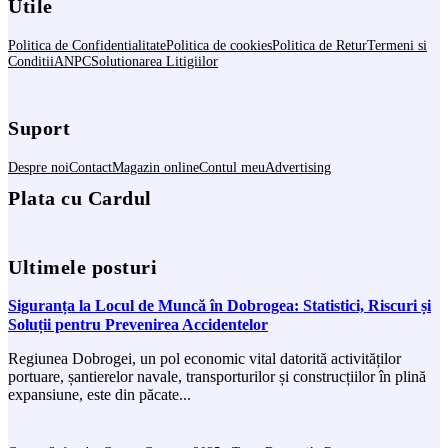
Utile
Politica de Confidentialitate
Politica de cookies
Politica de Retur
Termeni si
Conditii
ANPC
Solutionarea Litigiilor
Suport
Despre noi
Contact
Magazin online
Contul meu
Advertising
Plata cu Cardul
Ultimele posturi
Siguranța la Locul de Muncă în Dobrogea: Statistici, Riscuri și
Soluții pentru Prevenirea Accidentelor
Regiunea Dobrogei, un pol economic vital datorită activităților
portuare, șantierelor navale, transporturilor și construcțiilor în plină
expansiune, este din păcate...