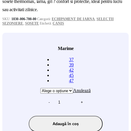
sosete thermomax, iarna, gri ? confort si protectie, ideal pentru lucru
sau activitati zilnice.
SKU:
1830-006-700-00
Categorii:
ECHIPAMENT DE IARNA
,
SELECTII
SEZONIERE
,
SOSETE
Etichetă:
CANIS
Marime
37
39
42
45
47
Anulează
-
+
Adaugă în coș