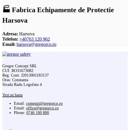
🏭 Fabrica Echipamente de Protectie
Harsova
Adresa:
Harsova
Telefon:
+40763 120 962
Email:
harsova@gregorco.ro
Gregor Concept SRL
CUI: RO31673082
Reg. Com: J2013001183137
Oras: Constanta
Strada Radu Logofatu 4
Vezi pe harta
Email:
comenzi@gregorco.ro
Email:
office@gregorco.ro
Phone:
0746 100 800