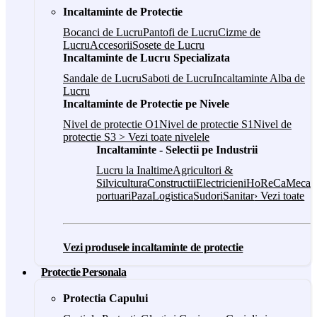
Incaltaminte de Protectie
Bocanci de Lucru
Pantofi de Lucru
Cizme de
Lucru
Accesorii
Sosete de Lucru
Incaltaminte de Lucru Specializata
Sandale de Lucru
Saboti de Lucru
Incaltaminte Alba de
Lucru
Incaltaminte de Protectie pe Nivele
Nivel de protectie O1
Nivel de protectie S1
Nivel de
protectie S3
> Vezi toate nivelele
Incaltaminte - Selectii pe Industrii
Lucru la Inaltime
Agricultori &
Silvicultura
Constructii
Electricieni
HoReCa
Mecani
portuari
Paza
Logistica
Sudori
Sanitar
› Vezi toate
Vezi produsele incaltaminte de protectie
Protectie Personala
Protectia Capului