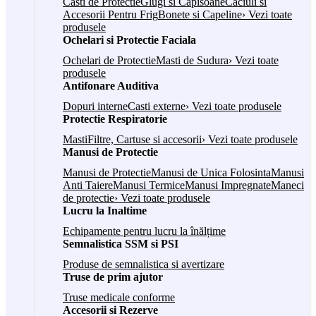
Casti de Protectie
Glugi si Capisoane
Caciuli si
Accesorii Pentru Frig
Bonete si Capeline
› Vezi toate
produsele
Ochelari si Protectie Faciala
Ochelari de Protectie
Masti de Sudura
› Vezi toate
produsele
Antifonare Auditiva
Dopuri interne
Casti externe
› Vezi toate produsele
Protectie Respiratorie
Masti
Filtre, Cartuse si accesorii
› Vezi toate produsele
Manusi de Protectie
Manusi de Protectie
Manusi de Unica Folosinta
Manusi
Anti Taiere
Manusi Termice
Manusi Impregnate
Maneci
de protectie
› Vezi toate produsele
Lucru la Inaltime
Echipamente pentru lucru la înălțime
Semnalistica SSM si PSI
Produse de semnalistica si avertizare
Truse de prim ajutor
Truse medicale conforme
Accesorii si Rezerve