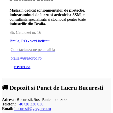
Magazin dedicat
echipamentelor de protectie
,
imbracamintei de lucru
si
articolelor SSM
, cu
consultanta specializata si stoc local pentru toate
industriile din Braila.
Str. Celulozei nr. 16
Braila, RO - vezi indicatii
Conctacteaza-ne pe email la
braila@gregorco.ro
0749 389 553
🚚 Depozit si Punct de Lucru Bucuresti
Adresa:
Bucuresti, Sos. Pantelimon 309
Telefon:
+40720 330 030
Email:
bucuresti@gregorco.ro