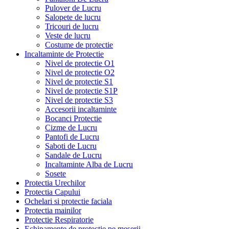
Pulover de Lucru
Salopete de lucru
Tricouri de lucru
Veste de lucru
Costume de protectie
Incaltaminte de Protectie
Nivel de protectie O1
Nivel de protectie O2
Nivel de protectie S1
Nivel de protectie S1P
Nivel de protectie S3
Accesorii incaltaminte
Bocanci Protectie
Cizme de Lucru
Pantofi de Lucru
Saboti de Lucru
Sandale de Lucru
Incaltaminte Alba de Lucru
Sosete
Protectia Urechilor
Protectia Capului
Ochelari si protectie faciala
Protectia mainilor
Protectie Respiratorie
Echipamente de protectie pe meserii