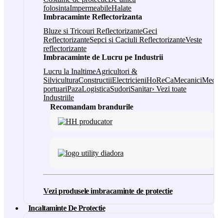
folosinta
Impermeabile
Halate
Imbracaminte Reflectorizanta
Bluze si Tricouri Reflectorizante
Geci
Reflectorizante
Sepci si Caciuli Reflectorizante
Veste
reflectorizante
Imbracaminte de Lucru pe Industrii
Lucru la Inaltime
Agricultori &
Silvicultura
Constructii
Electricieni
HoReCa
Mecanici
Medi
portuari
Paza
Logistica
Sudori
Sanitar
› Vezi toate
Industriile
Recomandam brandurile
Vezi produsele imbracaminte de protectie
Incaltaminte De Protectie