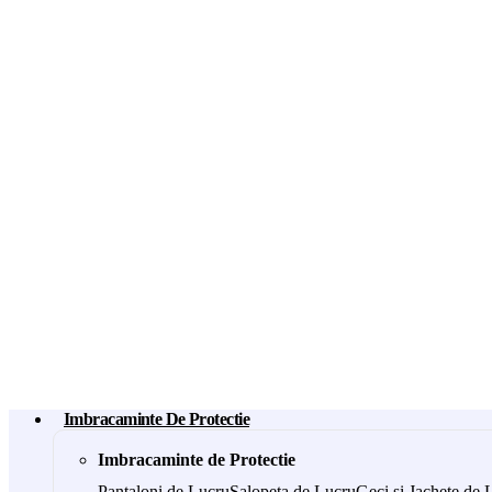
Imbracaminte De Protectie
Imbracaminte de Protectie
Pantaloni de Lucru
Salopeta de Lucru
Geci si Jachete de 