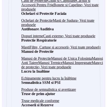
Casti de Protectie
Glugi si Capisoane
Caciuli si
Accesorii Pentru Frig
Bonete si Capeline
› Vezi toate
produsele
Ochelari si Protectie Faciala
Ochelari de Protectie
Masti de Sudura
› Vezi toate
produsele
Antifonare Auditiva
Dopuri interne
Casti externe
› Vezi toate produsele
Protectie Respiratorie
Masti
Filtre, Cartuse si accesorii
› Vezi toate produsele
Manusi de Protectie
Manusi de Protectie
Manusi de Unica Folosinta
Manusi
Anti Taiere
Manusi Termice
Manusi Impregnate
Maneci
de protectie
› Vezi toate produsele
Lucru la Inaltime
Echipamente pentru lucru la înălțime
Semnalistica SSM si PSI
Produse de semnalistica si avertizare
Truse de prim ajutor
Truse medicale conforme
Accesorii si Rezerve