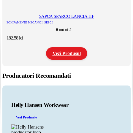
SAPCA SPARCO LANCIA HF
ECHIPAMENTE MECANICI
,
SEPCI
0
out of 5
182,58
lei
Vezi Produsul
Acest
produs
Producatori Recomandati
are
mai
multe
variații.
Opțiunile
pot
Helly Hansen Workwear
fi
alese
Vezi Produsele
în
pagina
produsului.