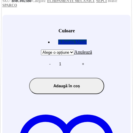
SKU:
BMC0023B0
Categorii:
ECHIPAMENTE MECANICI
,
SEPCI
Brand:
SPARCO
Culoare
Albastru Marin
Anulează
-
+
Adaugă în coș