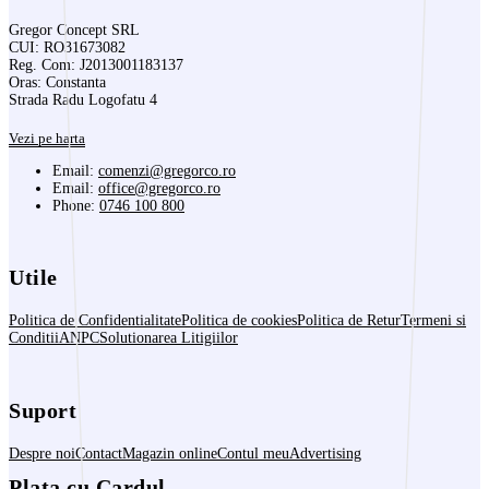
Gregor Concept SRL
CUI: RO31673082
Reg. Com: J2013001183137
Oras: Constanta
Strada Radu Logofatu 4
Vezi pe harta
Email:
comenzi@gregorco.ro
Email:
office@gregorco.ro
Phone:
0746 100 800
Utile
Politica de Confidentialitate
Politica de cookies
Politica de Retur
Termeni si
Conditii
ANPC
Solutionarea Litigiilor
Suport
Despre noi
Contact
Magazin online
Contul meu
Advertising
Plata cu Cardul