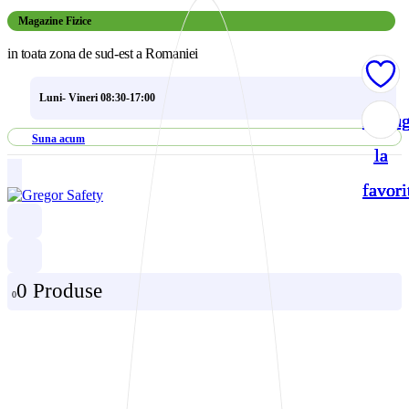
Magazine Fizice
in toata zona de sud-est a Romaniei
Luni- Vineri 08:30-17:00
Adau
Adau
Adau
Adau
Suna acum
la
la
la
la
favori
favori
favori
favori
0 Produse
0