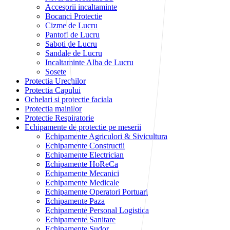
Accesorii incaltaminte
Bocanci Protectie
Cizme de Lucru
Pantofi de Lucru
Saboti de Lucru
Sandale de Lucru
Incaltaminte Alba de Lucru
Sosete
Protectia Urechilor
Protectia Capului
Ochelari si protectie faciala
Protectia mainilor
Protectie Respiratorie
Echipamente de protectie pe meserii
Echipamente Agriculori & Sivicultura
Echipamente Constructii
Echipamente Electrician
Echipamente HoReCa
Echipamente Mecanici
Echipamente Medicale
Echipamente Operatori Portuari
Echipamente Paza
Echipamente Personal Logistica
Echipamente Sanitare
Echipamente Sudor