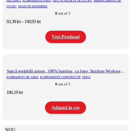
MECANICI
,
ECHIPAMENTE PAZA
,
GECI SI JACHETE DE LUCRU
,
IMBRACAMINTE DE
pot
LUCRU
,
SELECTII SEZONIERE
fi
alese
0
out of 5
în
Interval
93,39
lei
–
160,93
lei
pagina
de
produsului.
prețuri:
Vezi Produsul
93,39 lei
până
la
Acest
160,93 lei
produs
are
mai
multe
Șapcă reglabilă unisex, 100% bumbac, cu logo, Snickers Workwear,
variații.
9041, Black/Yellow
ECHIPAMENT DE VARA
,
ECHIPAMENTE CONSTRUCTII
,
SEPCI
Opțiunile
0
out of 5
pot
fi
106,19
lei
alese
în
pagina
Adaugă în coș
produsului.
NOU