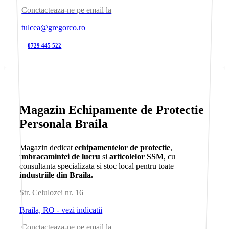
Conctacteaza-ne pe email la
tulcea@gregorco.ro
0729 445 522
Magazin Echipamente de Protectie
Personala Braila
Magazin dedicat
echipamentelor de protectie
,
imbracamintei de lucru
si
articolelor SSM
, cu
consultanta specializata si stoc local pentru toate
industriile din Braila.
Str. Celulozei nr. 16
Braila, RO - vezi indicatii
Conctacteaza-ne pe email la