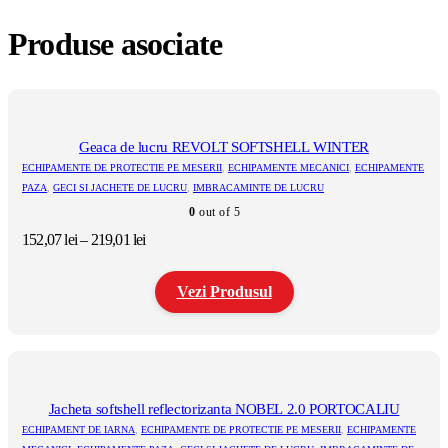
Produse asociate
Geaca de lucru REVOLT SOFTSHELL WINTER
ECHIPAMENTE DE PROTECTIE PE MESERII
,
ECHIPAMENTE MECANICI
,
ECHIPAMENTE
PAZA
,
GECI SI JACHETE DE LUCRU
,
IMBRACAMINTE DE LUCRU
0
out of 5
Interval
152,07
lei
–
219,01
lei
de
prețuri:
Vezi Produsul
152,07 lei
până
la
Acest
219,01 lei
produs
are
mai
multe
Jacheta softshell reflectorizanta NOBEL 2.0 PORTOCALIU
variații.
ECHIPAMENT DE IARNA
,
ECHIPAMENTE DE PROTECTIE PE MESERII
,
ECHIPAMENTE
Opțiunile