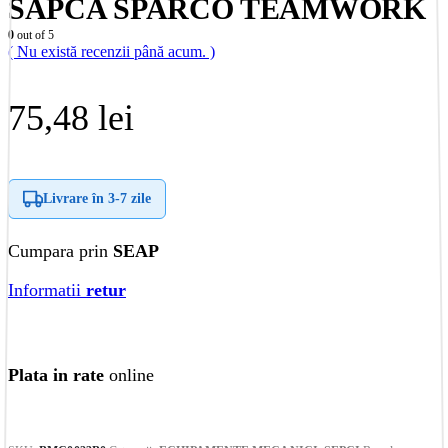
SAPCA SPARCO TEAMWORK
0
out of 5
( Nu există recenzii până acum. )
75,48
lei
Livrare în
3-7 zile
Cumpara prin
SEAP
Informatii
retur
Plata in rate
online