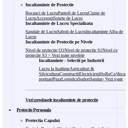
Incaltaminte de Protectie
Bocanci de Lucru
Pantofi de Lucru
Cizme de
Lucru
Accesorii
Sosete de Lucru
Incaltaminte de Lucru Specializata
Sandale de Lucru
Saboti de Lucru
Incaltaminte Alba de
Lucru
Incaltaminte de Protectie pe Nivele
Nivel de protectie O1
Nivel de protectie S1
Nivel de
protectie S3
> Vezi toate nivelele
Incaltaminte - Selectii pe Industrii
Lucru la Inaltime
Agricultori &
Silvicultura
Constructii
Electricieni
HoReCa
Mecani
portuari
Paza
Logistica
Sudori
Sanitar
› Vezi toate
Vezi produsele incaltaminte de protectie
Protectie Personala
Protectia Capului