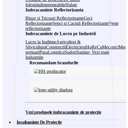
folosinta
Impermeabile
Halate
Imbracaminte Reflectorizanta
Bluze si Tricouri Reflectorizante
Geci
Reflectorizante
Sepci si Caciuli Reflectorizante
Veste
reflectorizante
Imbracaminte de Lucru pe Industrii
Lucru la Inaltime
Agricultori &
Silvicultura
Constructii
Electricieni
HoReCa
Mecanici
Medi
portuari
Paza
Logistica
Sudori
Sanitar
› Vezi toate
Industriile
Recomandam brandurile
Vezi produsele imbracaminte de protectie
Incaltaminte De Protectie