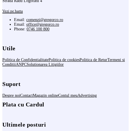
Strada Radu Logofatu 4
Vezi pe harta
Email:
comenzi@gregorco.ro
Email:
office@gregorco.ro
Phone:
0746 100 800
Utile
Politica de Confidentialitate
Politica de cookies
Politica de Retur
Termeni si
Conditii
ANPC
Solutionarea Litigiilor
Suport
Despre noi
Contact
Magazin online
Contul meu
Advertising
Plata cu Cardul
Ultimele posturi