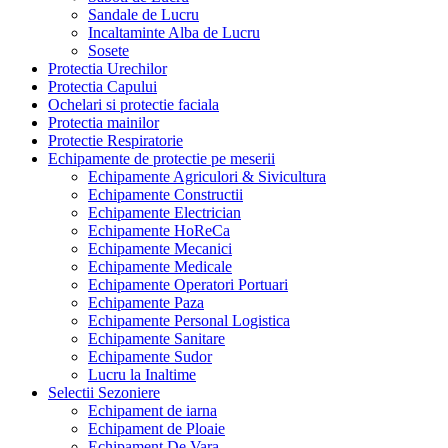
Sandale de Lucru
Incaltaminte Alba de Lucru
Sosete
Protectia Urechilor
Protectia Capului
Ochelari si protectie faciala
Protectia mainilor
Protectie Respiratorie
Echipamente de protectie pe meserii
Echipamente Agriculori & Sivicultura
Echipamente Constructii
Echipamente Electrician
Echipamente HoReCa
Echipamente Mecanici
Echipamente Medicale
Echipamente Operatori Portuari
Echipamente Paza
Echipamente Personal Logistica
Echipamente Sanitare
Echipamente Sudor
Lucru la Inaltime
Selectii Sezoniere
Echipament de iarna
Echipament de Ploaie
Echipament De Vara