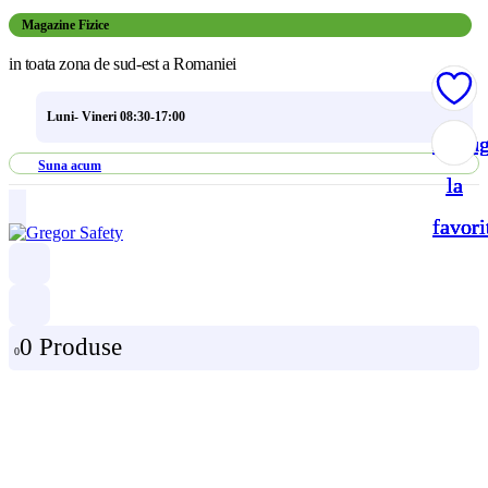
Magazine Fizice
in toata zona de sud-est a Romaniei
Luni- Vineri 08:30-17:00
Adau
Adau
Adau
Adau
Suna acum
la
la
la
la
favori
favori
favori
favori
0 Produse
0