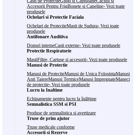
Casti de Protectie
Glugi si Capisoane
Caciuli si
Accesorii Pentru Frig
Bonete si Capeline
› Vezi toate
produsele
Ochelari si Protectie Faciala
Ochelari de Protectie
Masti de Sudura
› Vezi toate
produsele
Antifonare Auditiva
Dopuri interne
Casti externe
› Vezi toate produsele
Protectie Respiratorie
Masti
Filtre, Cartuse si accesorii
› Vezi toate produsele
Manusi de Protectie
Manusi de Protectie
Manusi de Unica Folosinta
Manusi
Anti Taiere
Manusi Termice
Manusi Impregnate
Maneci
de protectie
› Vezi toate produsele
Lucru la Inaltime
Echipamente pentru lucru la înălțime
Semnalistica SSM si PSI
Produse de semnalistica si avertizare
Truse de prim ajutor
Truse medicale conforme
Accesorii si Rezerve