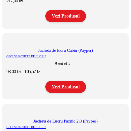
217,00
lei
alese
în
pagina
Vezi Produsul
produsului.
Acest
produs
are
mai
multe
Jacheta de lucru Cabin (Payper)
variații.
GECI SI JACHETE DE LUCRU
Opțiunile
0
out of 5
pot
fi
Interval
98,00
lei
–
105,57
lei
alese
de
în
prețuri:
pagina
Vezi Produsul
98,00 lei
produsului.
până
la
Acest
105,57 lei
produs
are
mai
multe
Jacheta de Lucru Pacific 2.0 (Payper)
variații.
GECI SI JACHETE DE LUCRU
Opțiunile