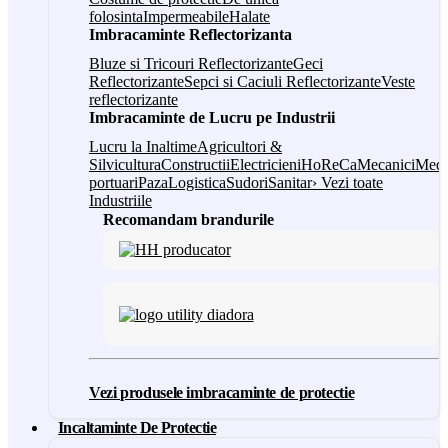
folosinta
Impermeabile
Halate
Imbracaminte Reflectorizanta
Bluze si Tricouri Reflectorizante
Geci
Reflectorizante
Sepci si Caciuli Reflectorizante
Veste
reflectorizante
Imbracaminte de Lucru pe Industrii
Lucru la Inaltime
Agricultori &
Silvicultura
Constructii
Electricieni
HoReCa
Mecanici
Medi
portuari
Paza
Logistica
Sudori
Sanitar
› Vezi toate
Industriile
Recomandam brandurile
Vezi produsele imbracaminte de protectie
Incaltaminte De Protectie