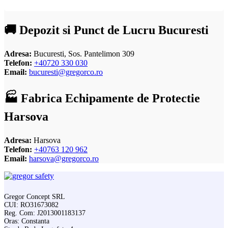
🚚 Depozit si Punct de Lucru Bucuresti
Adresa:
Bucuresti, Sos. Pantelimon 309
Telefon:
+40720 330 030
Email:
bucuresti@gregorco.ro
🏭 Fabrica Echipamente de Protectie
Harsova
Adresa:
Harsova
Telefon:
+40763 120 962
Email:
harsova@gregorco.ro
Gregor Concept SRL
CUI: RO31673082
Reg. Com: J2013001183137
Oras: Constanta