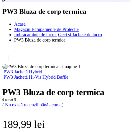
PW3 Bluza de corp termica
Acasa
Magazin Echipamente de Protectie
Imbracaminte de lucru
,
Geci si Jachete de lucru
PW3 Bluza de corp termica
PW3 Jachetă Hybrid
PW3 Jachetă Hi-Vis Hybrid Baffle
PW3 Bluza de corp termica
0
out of 5
( Nu există recenzii până acum. )
189,99
lei