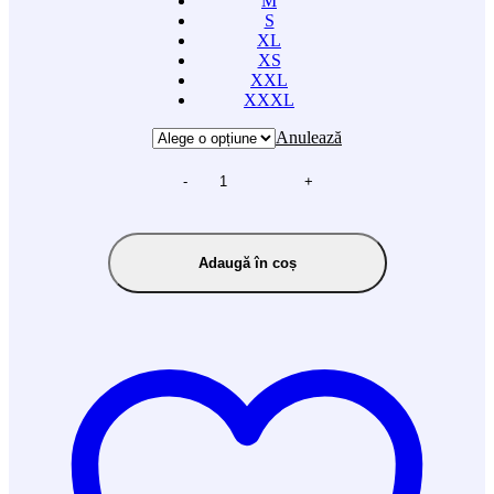
M
S
XL
XS
XXL
XXXL
Anulează
-
+
Adaugă în coș