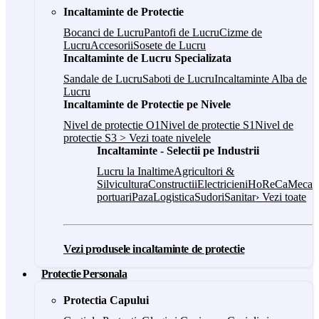
Incaltaminte de Protectie
Bocanci de Lucru
Pantofi de Lucru
Cizme de
Lucru
Accesorii
Sosete de Lucru
Incaltaminte de Lucru Specializata
Sandale de Lucru
Saboti de Lucru
Incaltaminte Alba de
Lucru
Incaltaminte de Protectie pe Nivele
Nivel de protectie O1
Nivel de protectie S1
Nivel de
protectie S3
> Vezi toate nivelele
Incaltaminte - Selectii pe Industrii
Lucru la Inaltime
Agricultori &
Silvicultura
Constructii
Electricieni
HoReCa
Mecani
portuari
Paza
Logistica
Sudori
Sanitar
› Vezi toate
Vezi produsele incaltaminte de protectie
Protectie Personala
Protectia Capului