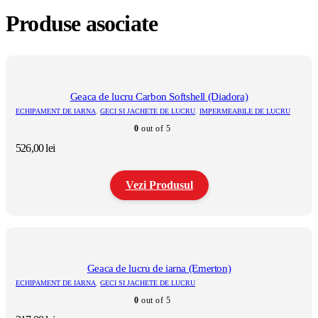
Produse asociate
Geaca de lucru Carbon Softshell (Diadora)
ECHIPAMENT DE IARNA
,
GECI SI JACHETE DE LUCRU
,
IMPERMEABILE DE LUCRU
0
out of 5
526,00
lei
Vezi Produsul
Acest
produs
are
mai
multe
Geaca de lucru de iarna (Emerton)
variații.
ECHIPAMENT DE IARNA
,
GECI SI JACHETE DE LUCRU
Opțiunile
0
out of 5
pot
fi