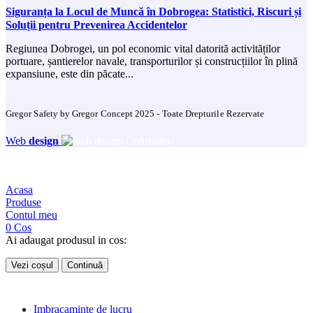
Siguranța la Locul de Muncă în Dobrogea: Statistici, Riscuri și
Soluții pentru Prevenirea Accidentelor
Regiunea Dobrogei, un pol economic vital datorită activităților
portuare, șantierelor navale, transporturilor și construcțiilor în plină
expansiune, este din păcate...
Gregor Safety by Gregor Concept 2025 - Toate Drepturile Rezervate
Web
design
Acasa
Produse
Contul meu
0
Cos
Ai adaugat produsul in cos:
Vezi coșul
Continuă
Imbracaminte de lucru