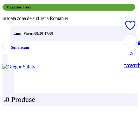
Magazine Fizice
in toata zona de sud-est a Romaniei
Luni- Vineri 08:30-17:00
Adau
Adau
Adau
Adau
Suna acum
la
la
la
la
favori
favori
favori
favori
0 Produse
0