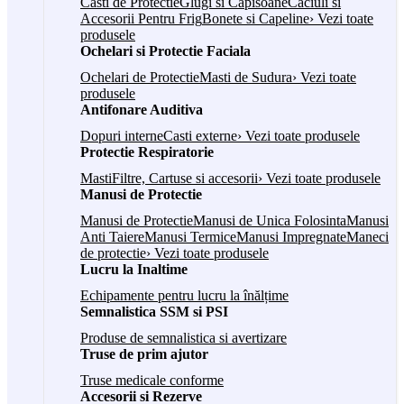
Casti de Protectie
Glugi si Capisoane
Caciuli si
Accesorii Pentru Frig
Bonete si Capeline
› Vezi toate
produsele
Ochelari si Protectie Faciala
Ochelari de Protectie
Masti de Sudura
› Vezi toate
produsele
Antifonare Auditiva
Dopuri interne
Casti externe
› Vezi toate produsele
Protectie Respiratorie
Masti
Filtre, Cartuse si accesorii
› Vezi toate produsele
Manusi de Protectie
Manusi de Protectie
Manusi de Unica Folosinta
Manusi
Anti Taiere
Manusi Termice
Manusi Impregnate
Maneci
de protectie
› Vezi toate produsele
Lucru la Inaltime
Echipamente pentru lucru la înălțime
Semnalistica SSM si PSI
Produse de semnalistica si avertizare
Truse de prim ajutor
Truse medicale conforme
Accesorii si Rezerve