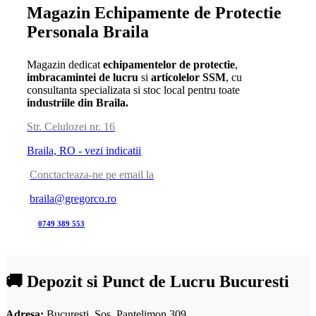
Magazin Echipamente de Protectie
Personala Braila
Magazin dedicat
echipamentelor de protectie
,
imbracamintei de lucru
si
articolelor SSM
, cu
consultanta specializata si stoc local pentru toate
industriile din Braila.
Str. Celulozei nr. 16
Braila, RO - vezi indicatii
Conctacteaza-ne pe email la
braila@gregorco.ro
0749 389 553
🚚 Depozit si Punct de Lucru Bucuresti
Adresa:
Bucuresti, Sos. Pantelimon 309