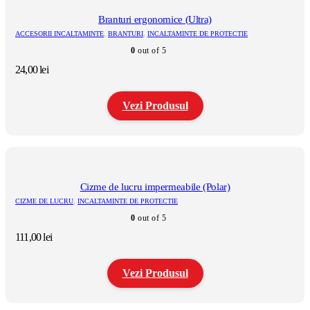
Branturi ergonomice (Ultra)
ACCESORII INCALTAMINTE
,
BRANTURI
,
INCALTAMINTE DE PROTECTIE
0
out of 5
24,00
lei
Vezi Produsul
Acest
produs
are
mai
multe
Cizme de lucru impermeabile (Polar)
variații.
CIZME DE LUCRU
,
INCALTAMINTE DE PROTECTIE
Opțiunile
0
out of 5
pot
fi
111,00
lei
alese
în
pagina
Vezi Produsul
produsului.
Acest