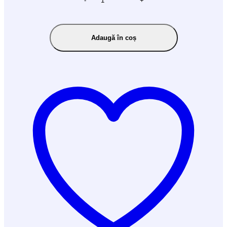
-
+
Adaugă în coș