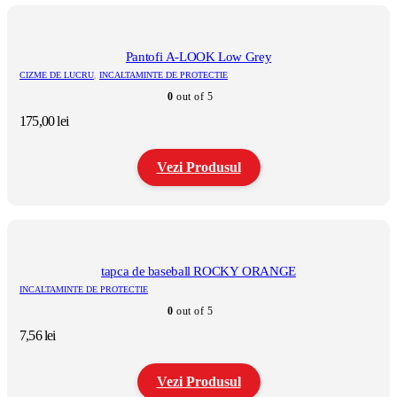
produs
are
mai
multe
Pantofi A-LOOK Low Grey
variații.
CIZME DE LUCRU
,
INCALTAMINTE DE PROTECTIE
Opțiunile
0
out of 5
pot
fi
175,00
lei
alese
în
pagina
Vezi Produsul
produsului.
Acest
produs
are
mai
multe
tapca de baseball ROCKY ORANGE
variații.
INCALTAMINTE DE PROTECTIE
Opțiunile
0
out of 5
pot
fi
7,56
lei
alese
în
pagina
Vezi Produsul
produsului.