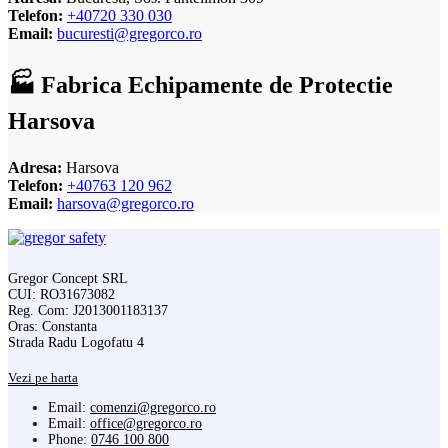
Telefon:
+40720 330 030
Email:
bucuresti@gregorco.ro
🏭 Fabrica Echipamente de Protectie
Harsova
Adresa:
Harsova
Telefon:
+40763 120 962
Email:
harsova@gregorco.ro
Gregor Concept SRL
CUI: RO31673082
Reg. Com: J2013001183137
Oras: Constanta
Strada Radu Logofatu 4
Vezi pe harta
Email:
comenzi@gregorco.ro
Email:
office@gregorco.ro
Phone:
0746 100 800