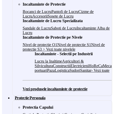
Incaltaminte de Protectie
Bocanci de Lucru
Pantofi de Lucru
Cizme de
Lucru
Accesorii
Sosete de Lucru
Incaltaminte de Lucru Specializata
Sandale de Lucru
Saboti de Lucru
Incaltaminte Alba de
Lucru
Incaltaminte de Protectie pe Nivele
Nivel de protectie O1
Nivel de protectie S1
Nivel de
protectie S3
> Vezi toate nivelele
Incaltaminte - Selectii pe Industrii
Lucru la Inaltime
Agricultori &
Silvicultura
Constructii
Electricieni
HoReCa
Mecani
portuari
Paza
Logistica
Sudori
Sanitar
› Vezi toate
Vezi produsele incaltaminte de protectie
Protectie Personala
Protectia Capului