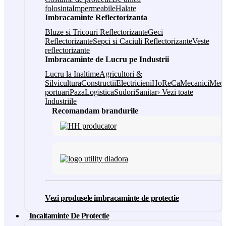
folosinta
Impermeabile
Halate
Imbracaminte Reflectorizanta
Bluze si Tricouri Reflectorizante
Geci
Reflectorizante
Sepci si Caciuli Reflectorizante
Veste
reflectorizante
Imbracaminte de Lucru pe Industrii
Lucru la Inaltime
Agricultori &
Silvicultura
Constructii
Electricieni
HoReCa
Mecanici
Medi
portuari
Paza
Logistica
Sudori
Sanitar
› Vezi toate
Industriile
Recomandam brandurile
Vezi produsele imbracaminte de protectie
Incaltaminte De Protectie