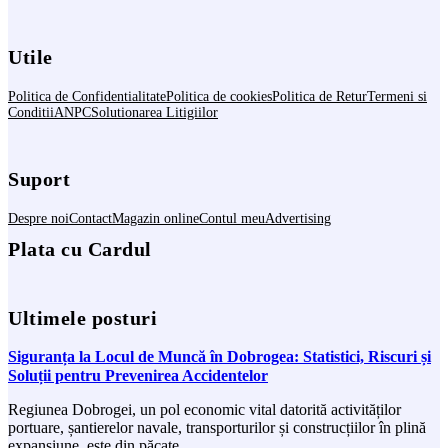
Utile
Politica de Confidentialitate
Politica de cookies
Politica de Retur
Termeni si
Conditii
ANPC
Solutionarea Litigiilor
Suport
Despre noi
Contact
Magazin online
Contul meu
Advertising
Plata cu Cardul
Ultimele posturi
Siguranța la Locul de Muncă în Dobrogea: Statistici, Riscuri și
Soluții pentru Prevenirea Accidentelor
Regiunea Dobrogei, un pol economic vital datorită activităților
portuare, șantierelor navale, transporturilor și construcțiilor în plină
expansiune, este din păcate...