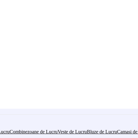
Lucru
Combinezoane de Lucru
Veste de Lucru
Bluze de Lucru
Camasi de