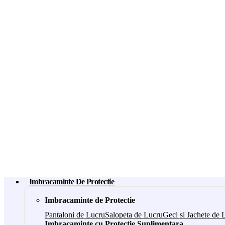
Imbracaminte De Protectie
Imbracaminte de Protectie
Pantaloni de Lucru
Salopeta de Lucru
Geci si Jachete de 
Imbracaminte cu Protectie Suplimentara