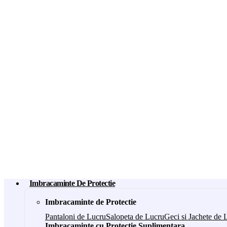
Imbracaminte De Protectie
Imbracaminte de Protectie
Pantaloni de Lucru
Salopeta de Lucru
Geci si Jachete de 
Imbracaminte cu Protectie Suplimentara