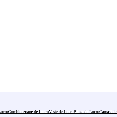
Lucru
Combinezoane de Lucru
Veste de Lucru
Bluze de Lucru
Camasi de