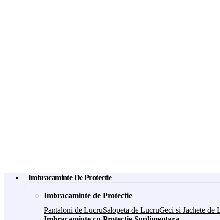
Imbracaminte De Protectie
Imbracaminte de Protectie
Pantaloni de Lucru
Salopeta de Lucru
Geci si Jachete de 
Imbracaminte cu Protectie Suplimentara