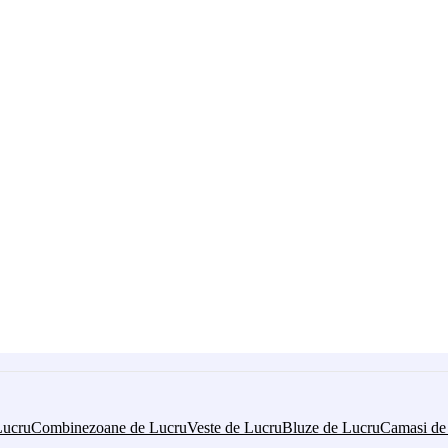
Lucru
Combinezoane de Lucru
Veste de Lucru
Bluze de Lucru
Camasi de