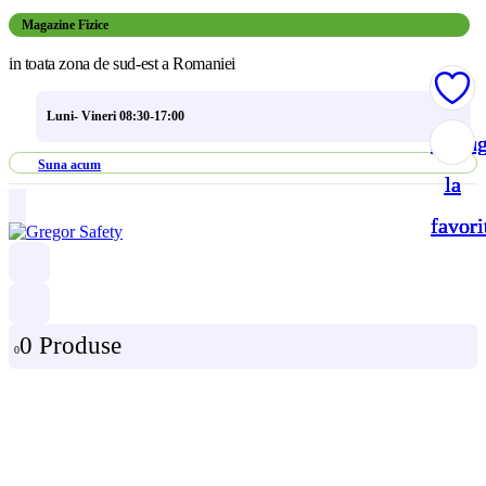
Magazine Fizice
in toata zona de sud-est a Romaniei
Luni- Vineri 08:30-17:00
Adau
Adau
Adau
Adau
Suna acum
la
la
la
la
favori
favori
favori
favori
0 Produse
0