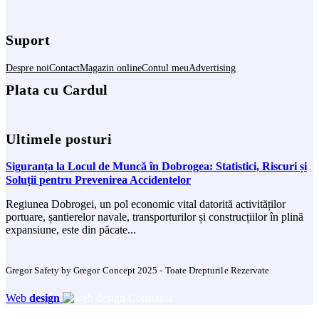
Suport
Despre noi
Contact
Magazin online
Contul meu
Advertising
Plata cu Cardul
Ultimele posturi
Siguranța la Locul de Muncă în Dobrogea: Statistici, Riscuri și
Soluții pentru Prevenirea Accidentelor
Regiunea Dobrogei, un pol economic vital datorită activităților
portuare, șantierelor navale, transporturilor și construcțiilor în plină
expansiune, este din păcate...
Gregor Safety by Gregor Concept 2025 - Toate Drepturile Rezervate
Web
design