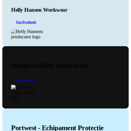
Opțiunile
pot
Helly Hansen Workwear
fi
alese
Vezi Produsele
în
pagina
produsului.
Diadora Utility WorkWear
Vezi Produsele
Portwest - Echipament Protectie