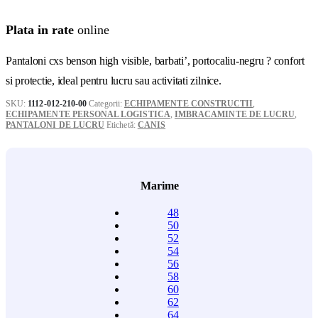
Plata in rate
online
Pantaloni cxs benson high visible, barbati’, portocaliu-negru ? confort
si protectie, ideal pentru lucru sau activitati zilnice.
SKU:
1112-012-210-00
Categorii:
ECHIPAMENTE CONSTRUCTII
,
ECHIPAMENTE PERSONAL LOGISTICA
,
IMBRACAMINTE DE LUCRU
,
PANTALONI DE LUCRU
Etichetă:
CANIS
Marime
48
50
52
54
56
58
60
62
64