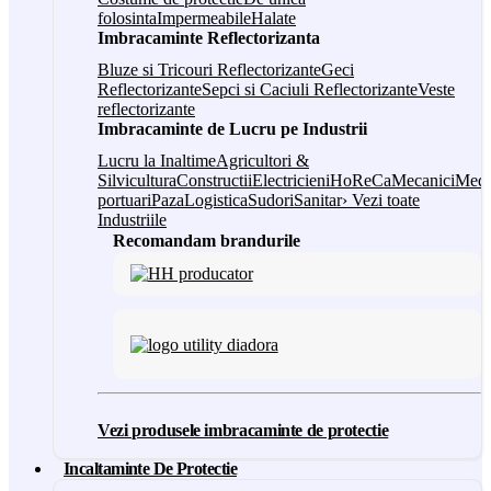
folosinta
Impermeabile
Halate
Imbracaminte Reflectorizanta
Bluze si Tricouri Reflectorizante
Geci
Reflectorizante
Sepci si Caciuli Reflectorizante
Veste
reflectorizante
Imbracaminte de Lucru pe Industrii
Lucru la Inaltime
Agricultori &
Silvicultura
Constructii
Electricieni
HoReCa
Mecanici
Medi
portuari
Paza
Logistica
Sudori
Sanitar
› Vezi toate
Industriile
Recomandam brandurile
Vezi produsele imbracaminte de protectie
Incaltaminte De Protectie