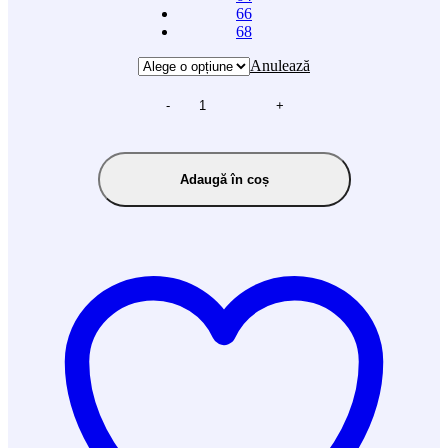
66
68
Anulează
-
+
Adaugă în coș