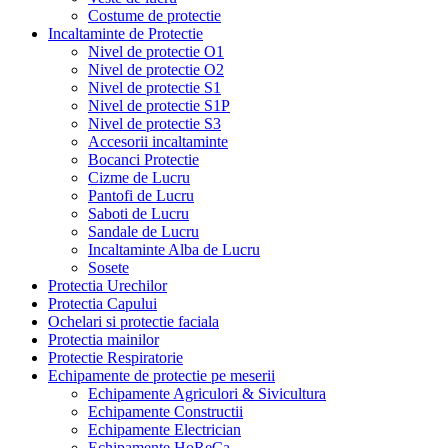
Costume de protectie
Incaltaminte de Protectie
Nivel de protectie O1
Nivel de protectie O2
Nivel de protectie S1
Nivel de protectie S1P
Nivel de protectie S3
Accesorii incaltaminte
Bocanci Protectie
Cizme de Lucru
Pantofi de Lucru
Saboti de Lucru
Sandale de Lucru
Incaltaminte Alba de Lucru
Sosete
Protectia Urechilor
Protectia Capului
Ochelari si protectie faciala
Protectia mainilor
Protectie Respiratorie
Echipamente de protectie pe meserii
Echipamente Agriculori & Sivicultura
Echipamente Constructii
Echipamente Electrician
Echipamente HoReCa