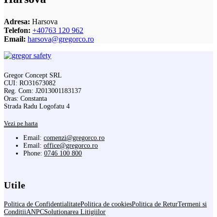
Adresa:
Harsova
Telefon:
+40763 120 962
Email:
harsova@gregorco.ro
Gregor Concept SRL
CUI: RO31673082
Reg. Com: J2013001183137
Oras: Constanta
Strada Radu Logofatu 4
Vezi pe harta
Email:
comenzi@gregorco.ro
Email:
office@gregorco.ro
Phone:
0746 100 800
Utile
Politica de Confidentialitate
Politica de cookies
Politica de Retur
Termeni si
Conditii
ANPC
Solutionarea Litigiilor