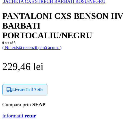
JACHETA CXS STRECH BARBATI ROSU/NEGRU
PANTALONI CXS BENSON HV
BARBATI
PORTOCALIU/NEGRU
0
out of 5
( Nu există recenzii până acum. )
229,46
lei
Livrare în
3-7 zile
Cumpara prin
SEAP
Informatii
retur