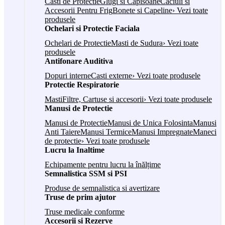
Casti de Protectie
Glugi si Capisoane
Caciuli si
Accesorii Pentru Frig
Bonete si Capeline
› Vezi toate
produsele
Ochelari si Protectie Faciala
Ochelari de Protectie
Masti de Sudura
› Vezi toate
produsele
Antifonare Auditiva
Dopuri interne
Casti externe
› Vezi toate produsele
Protectie Respiratorie
Masti
Filtre, Cartuse si accesorii
› Vezi toate produsele
Manusi de Protectie
Manusi de Protectie
Manusi de Unica Folosinta
Manusi
Anti Taiere
Manusi Termice
Manusi Impregnate
Maneci
de protectie
› Vezi toate produsele
Lucru la Inaltime
Echipamente pentru lucru la înălțime
Semnalistica SSM si PSI
Produse de semnalistica si avertizare
Truse de prim ajutor
Truse medicale conforme
Accesorii si Rezerve