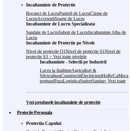
Incaltaminte de Protectie
Bocanci de Lucru
Pantofi de Lucru
Cizme de
Lucru
Accesorii
Sosete de Lucru
Incaltaminte de Lucru Specializata
Sandale de Lucru
Saboti de Lucru
Incaltaminte Alba de
Lucru
Incaltaminte de Protectie pe Nivele
Nivel de protectie O1
Nivel de protectie S1
Nivel de
protectie S3
> Vezi toate nivelele
Incaltaminte - Selectii pe Industrii
Lucru la Inaltime
Agricultori &
Silvicultura
Constructii
Electricieni
HoReCa
Mecani
portuari
Paza
Logistica
Sudori
Sanitar
› Vezi toate
Vezi produsele incaltaminte de protectie
Protectie Personala
Protectia Capului