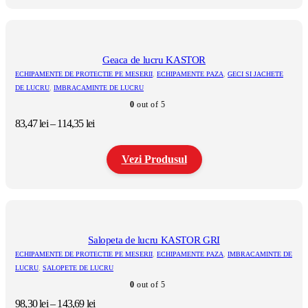
la
Acest
106,48 lei
produs
are
mai
multe
Geaca de lucru KASTOR
variații.
ECHIPAMENTE DE PROTECTIE PE MESERII
,
ECHIPAMENTE PAZA
,
GECI SI JACHETE
Opțiunile
DE LUCRU
,
IMBRACAMINTE DE LUCRU
pot
0
out of 5
fi
alese
Interval
83,47
lei
–
114,35
lei
în
de
pagina
prețuri:
produsului.
Vezi Produsul
83,47 lei
până
la
Acest
114,35 lei
produs
are
mai
multe
Salopeta de lucru KASTOR GRI
variații.
ECHIPAMENTE DE PROTECTIE PE MESERII
,
ECHIPAMENTE PAZA
,
IMBRACAMINTE DE
Opțiunile
LUCRU
,
SALOPETE DE LUCRU
pot
0
out of 5
fi
alese
Interval
98,30
lei
–
143,69
lei