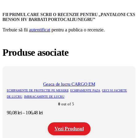
FII PRIMUL CARE SCRII O RECENZIE PENTRU „PANTALONI CXS
BENSON HV BARBATI PORTOCALIU/NEGRU”
Trebuie să fii
autentificat
pentru a publica o recenzie.
Produse asociate
Geaca de lucru CARGO EM
ECHIPAMENTE DE PROTECTIE PE MESERII
,
ECHIPAMENTE PAZA
,
GECI SI JACHETE
DE LUCRU
,
IMBRACAMINTE DE LUCRU
0
out of 5
Interval
90,08
lei
–
106,48
lei
de
prețuri:
Vezi Produsul
90,08 lei
până