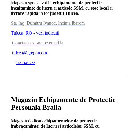
Magazin specializat in
echipamente de protectie
,
incaltaminte de lucru
si
articole SSM
, cu
stoc local
si
livrare rapida
in tot
judetul Tulcea
.
Str. Ing. Dumitru Ivanoc, Incinta Iberom
Tulcea, RO - vezi indicatii
Conctacteaza-ne pe email la
tulcea@gregorco.ro
0729 445 522
Magazin Echipamente de Protectie
Personala Braila
Magazin dedicat
echipamentelor de protectie
,
imbracamintei de lucru
si
articolelor SSM
, cu