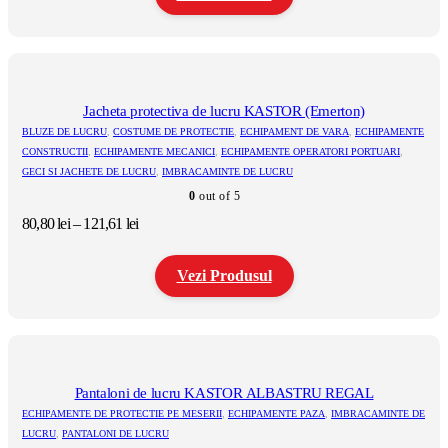
până
la
Acest
154,91 lei
produs
are
mai
multe
Jacheta protectiva de lucru KASTOR (Emerton)
variații.
BLUZE DE LUCRU
,
COSTUME DE PROTECTIE
,
ECHIPAMENT DE VARA
,
ECHIPAMENTE
Opțiunile
CONSTRUCTII
,
ECHIPAMENTE MECANICI
,
ECHIPAMENTE OPERATORI PORTUARI
,
pot
GECI SI JACHETE DE LUCRU
,
IMBRACAMINTE DE LUCRU
fi
alese
0
out of 5
în
Interval
80,80
lei
–
121,61
lei
pagina
de
produsului.
prețuri:
Vezi Produsul
80,80 lei
până
la
Acest
121,61 lei
produs
are
mai
multe
Pantaloni de lucru KASTOR ALBASTRU REGAL
variații.
ECHIPAMENTE DE PROTECTIE PE MESERII
,
ECHIPAMENTE PAZA
,
IMBRACAMINTE DE
Opțiunile
LUCRU
,
PANTALONI DE LUCRU
pot