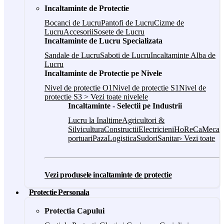
Incaltaminte de Protectie
Bocanci de Lucru
Pantofi de Lucru
Cizme de
Lucru
Accesorii
Sosete de Lucru
Incaltaminte de Lucru Specializata
Sandale de Lucru
Saboti de Lucru
Incaltaminte Alba de
Lucru
Incaltaminte de Protectie pe Nivele
Nivel de protectie O1
Nivel de protectie S1
Nivel de
protectie S3
> Vezi toate nivelele
Incaltaminte - Selectii pe Industrii
Lucru la Inaltime
Agricultori &
Silvicultura
Constructii
Electricieni
HoReCa
Mecani
portuari
Paza
Logistica
Sudori
Sanitar
› Vezi toate
Vezi produsele incaltaminte de protectie
Protectie Personala
Protectia Capului