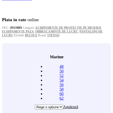
la
96,20 lei
Plata in rate
online
SKU:
20310001
Categorii:
ECHIPAMENTE DE PROTECTIE PE MESERII
,
ECHIPAMENTE PAZA
,
IMBRACAMINTE DE LUCRU
,
PANTALONI DE
LUCRU
Etichetă:
BULTEX
Brand:
STENSO
Marime
48
50
52
54
56
58
60
62
Anulează