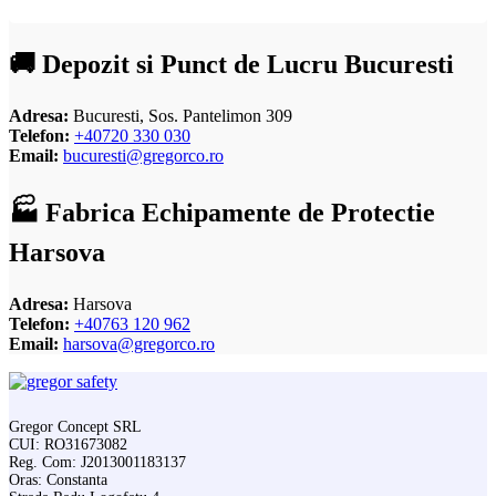
🚚 Depozit si Punct de Lucru Bucuresti
Adresa:
Bucuresti, Sos. Pantelimon 309
Telefon:
+40720 330 030
Email:
bucuresti@gregorco.ro
🏭 Fabrica Echipamente de Protectie
Harsova
Adresa:
Harsova
Telefon:
+40763 120 962
Email:
harsova@gregorco.ro
Gregor Concept SRL
CUI: RO31673082
Reg. Com: J2013001183137
Oras: Constanta