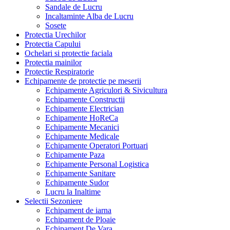
Sandale de Lucru
Incaltaminte Alba de Lucru
Sosete
Protectia Urechilor
Protectia Capului
Ochelari si protectie faciala
Protectia mainilor
Protectie Respiratorie
Echipamente de protectie pe meserii
Echipamente Agriculori & Sivicultura
Echipamente Constructii
Echipamente Electrician
Echipamente HoReCa
Echipamente Mecanici
Echipamente Medicale
Echipamente Operatori Portuari
Echipamente Paza
Echipamente Personal Logistica
Echipamente Sanitare
Echipamente Sudor
Lucru la Inaltime
Selectii Sezoniere
Echipament de iarna
Echipament de Ploaie
Echipament De Vara