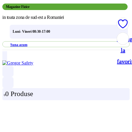
Magazine Fizice
in toata zona de sud-est a Romaniei
Luni- Vineri 08:30-17:00
Adau
Adau
Adau
Adau
Suna acum
la
la
la
la
favori
favori
favori
favori
0 Produse
0