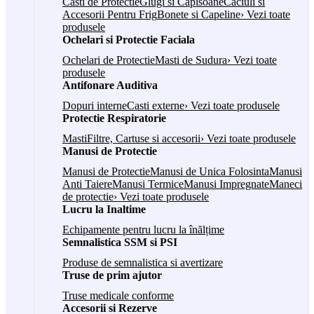
Casti de Protectie
Glugi si Capisoane
Caciuli si
Accesorii Pentru Frig
Bonete si Capeline
› Vezi toate
produsele
Ochelari si Protectie Faciala
Ochelari de Protectie
Masti de Sudura
› Vezi toate
produsele
Antifonare Auditiva
Dopuri interne
Casti externe
› Vezi toate produsele
Protectie Respiratorie
Masti
Filtre, Cartuse si accesorii
› Vezi toate produsele
Manusi de Protectie
Manusi de Protectie
Manusi de Unica Folosinta
Manusi
Anti Taiere
Manusi Termice
Manusi Impregnate
Maneci
de protectie
› Vezi toate produsele
Lucru la Inaltime
Echipamente pentru lucru la înălțime
Semnalistica SSM si PSI
Produse de semnalistica si avertizare
Truse de prim ajutor
Truse medicale conforme
Accesorii si Rezerve