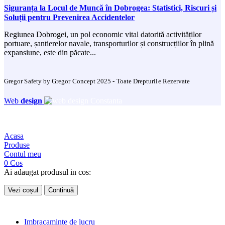
Siguranța la Locul de Muncă în Dobrogea: Statistici, Riscuri și
Soluții pentru Prevenirea Accidentelor
Regiunea Dobrogei, un pol economic vital datorită activităților
portuare, șantierelor navale, transporturilor și construcțiilor în plină
expansiune, este din păcate...
Gregor Safety by Gregor Concept 2025 - Toate Drepturile Rezervate
Web
design
Acasa
Produse
Contul meu
0
Cos
Ai adaugat produsul in cos:
Vezi coșul
Continuă
Imbracaminte de lucru