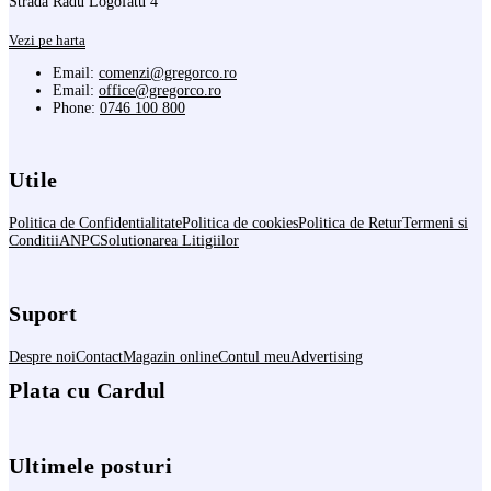
Strada Radu Logofatu 4
Vezi pe harta
Email:
comenzi@gregorco.ro
Email:
office@gregorco.ro
Phone:
0746 100 800
Utile
Politica de Confidentialitate
Politica de cookies
Politica de Retur
Termeni si
Conditii
ANPC
Solutionarea Litigiilor
Suport
Despre noi
Contact
Magazin online
Contul meu
Advertising
Plata cu Cardul
Ultimele posturi