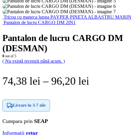
Tricou cu maneca lunga PAYPER PINETA ALBASTRU MARIN
Pantalon de lucru CARGO DM 2IN1
Pantalon de lucru CARGO DM
(DESMAN)
0
out of 5
( Nu există recenzii până acum. )
Interval
74,38
lei
–
96,20
lei
de
prețuri:
Livrare în
3-7 zile
74,38 lei
Cumpara prin
SEAP
până
Informatii
retur