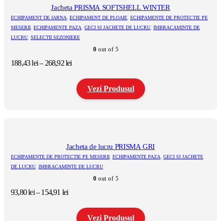
Jacheta PRISMA SOFTSHELL WINTER
ECHIPAMENT DE IARNA
,
ECHIPAMENT DE PLOAIE
,
ECHIPAMENTE DE PROTECTIE PE
MESERII
,
ECHIPAMENTE PAZA
,
GECI SI JACHETE DE LUCRU
,
IMBRACAMINTE DE
LUCRU
,
SELECTII SEZONIERE
0
out of 5
Interval
188,43
lei
–
268,92
lei
de
prețuri:
Vezi Produsul
188,43 lei
până
la
Acest
268,92 lei
produs
are
mai
multe
Jacheta de lucru PRISMA GRI
variații.
ECHIPAMENTE DE PROTECTIE PE MESERII
,
ECHIPAMENTE PAZA
,
GECI SI JACHETE
Opțiunile
DE LUCRU
,
IMBRACAMINTE DE LUCRU
pot
0
out of 5
fi
alese
Interval
93,80
lei
–
154,91
lei
în
de
pagina
prețuri:
produsului.
Vezi Produsul
93,80 lei