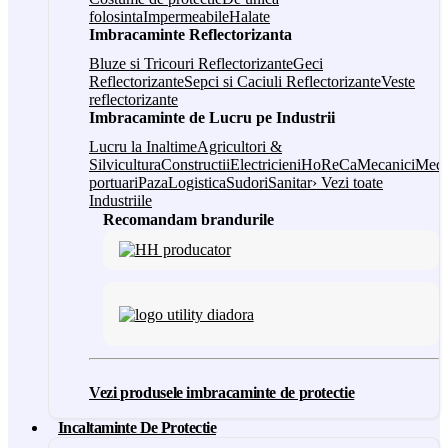
folosinta
Impermeabile
Halate
Imbracaminte Reflectorizanta
Bluze si Tricouri Reflectorizante
Geci
Reflectorizante
Sepci si Caciuli Reflectorizante
Veste
reflectorizante
Imbracaminte de Lucru pe Industrii
Lucru la Inaltime
Agricultori &
Silvicultura
Constructii
Electricieni
HoReCa
Mecanici
Medi
portuari
Paza
Logistica
Sudori
Sanitar
› Vezi toate
Industriile
Recomandam brandurile
Vezi produsele imbracaminte de protectie
Incaltaminte De Protectie