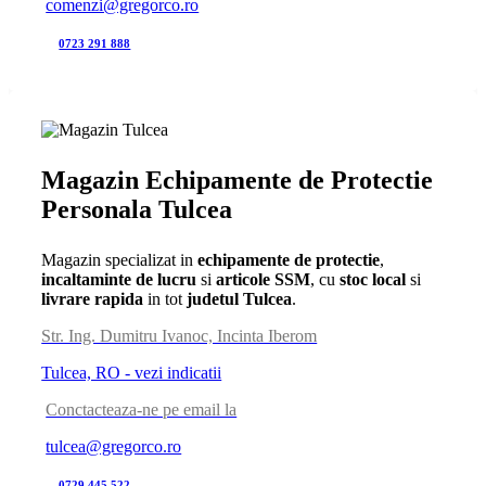
comenzi@gregorco.ro
0723 291 888
Magazin Echipamente de Protectie
Personala Tulcea
Magazin specializat in
echipamente de protectie
,
incaltaminte de lucru
si
articole SSM
, cu
stoc local
si
livrare rapida
in tot
judetul Tulcea
.
Str. Ing. Dumitru Ivanoc, Incinta Iberom
Tulcea, RO - vezi indicatii
Conctacteaza-ne pe email la
tulcea@gregorco.ro
0729 445 522