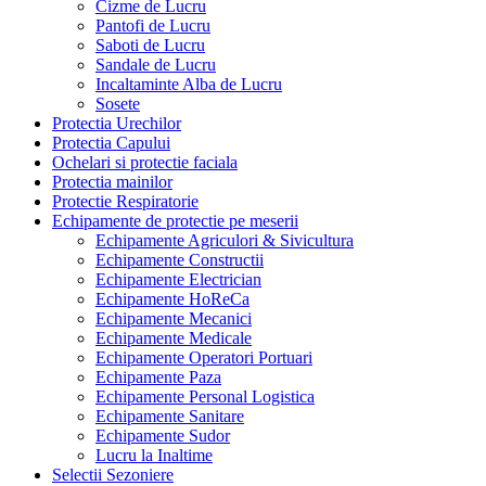
Cizme de Lucru
Pantofi de Lucru
Saboti de Lucru
Sandale de Lucru
Incaltaminte Alba de Lucru
Sosete
Protectia Urechilor
Protectia Capului
Ochelari si protectie faciala
Protectia mainilor
Protectie Respiratorie
Echipamente de protectie pe meserii
Echipamente Agriculori & Sivicultura
Echipamente Constructii
Echipamente Electrician
Echipamente HoReCa
Echipamente Mecanici
Echipamente Medicale
Echipamente Operatori Portuari
Echipamente Paza
Echipamente Personal Logistica
Echipamente Sanitare
Echipamente Sudor
Lucru la Inaltime
Selectii Sezoniere