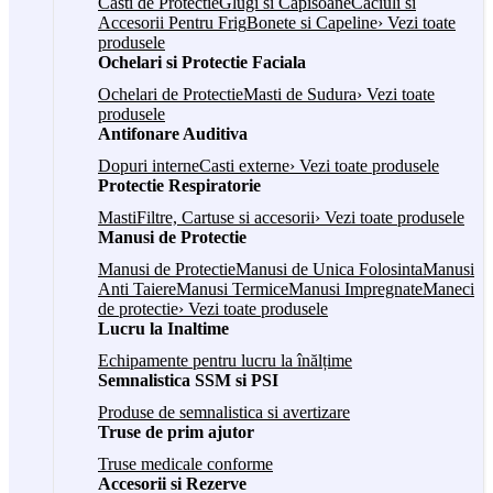
Casti de Protectie
Glugi si Capisoane
Caciuli si
Accesorii Pentru Frig
Bonete si Capeline
› Vezi toate
produsele
Ochelari si Protectie Faciala
Ochelari de Protectie
Masti de Sudura
› Vezi toate
produsele
Antifonare Auditiva
Dopuri interne
Casti externe
› Vezi toate produsele
Protectie Respiratorie
Masti
Filtre, Cartuse si accesorii
› Vezi toate produsele
Manusi de Protectie
Manusi de Protectie
Manusi de Unica Folosinta
Manusi
Anti Taiere
Manusi Termice
Manusi Impregnate
Maneci
de protectie
› Vezi toate produsele
Lucru la Inaltime
Echipamente pentru lucru la înălțime
Semnalistica SSM si PSI
Produse de semnalistica si avertizare
Truse de prim ajutor
Truse medicale conforme
Accesorii si Rezerve