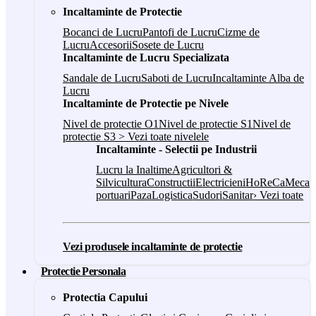
Incaltaminte de Protectie
Bocanci de Lucru
Pantofi de Lucru
Cizme de
Lucru
Accesorii
Sosete de Lucru
Incaltaminte de Lucru Specializata
Sandale de Lucru
Saboti de Lucru
Incaltaminte Alba de
Lucru
Incaltaminte de Protectie pe Nivele
Nivel de protectie O1
Nivel de protectie S1
Nivel de
protectie S3
> Vezi toate nivelele
Incaltaminte - Selectii pe Industrii
Lucru la Inaltime
Agricultori &
Silvicultura
Constructii
Electricieni
HoReCa
Mecani
portuari
Paza
Logistica
Sudori
Sanitar
› Vezi toate
Vezi produsele incaltaminte de protectie
Protectie Personala
Protectia Capului