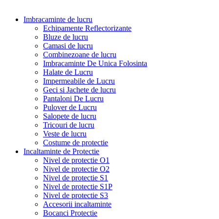
Imbracaminte de lucru
Echipamente Reflectorizante
Bluze de lucru
Camasi de lucru
Combinezoane de lucru
Imbracaminte De Unica Folosinta
Halate de Lucru
Impermeabile de Lucru
Geci si Jachete de lucru
Pantaloni De Lucru
Pulover de Lucru
Salopete de lucru
Tricouri de lucru
Veste de lucru
Costume de protectie
Incaltaminte de Protectie
Nivel de protectie O1
Nivel de protectie O2
Nivel de protectie S1
Nivel de protectie S1P
Nivel de protectie S3
Accesorii incaltaminte
Bocanci Protectie