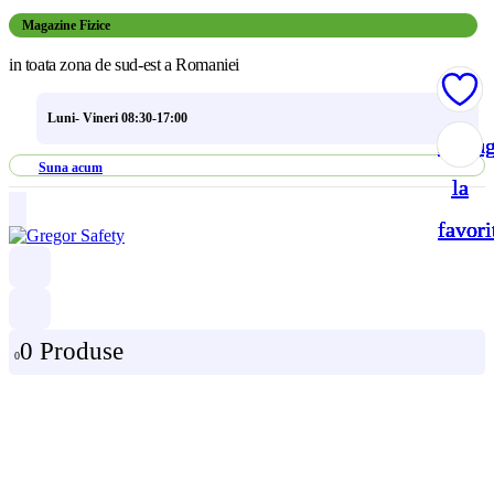
Magazine Fizice
in toata zona de sud-est a Romaniei
Luni- Vineri 08:30-17:00
Adau
Adau
Adau
Adau
Suna acum
la
la
la
la
favori
favori
favori
favori
0 Produse
0