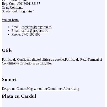
Reg. Com: J2013001183137
Oras: Constanta
Strada Radu Logofatu 4
Vezi pe harta
Email:
comenzi@gregorco.ro
Email:
office@gregorco.ro
Phone:
0746 100 800
Utile
Politica de Confidentialitate
Politica de cookies
Politica de Retur
Termeni si
Conditii
ANPC
Solutionarea Litigiilor
Suport
Despre noi
Contact
Magazin online
Contul meu
Advertising
Plata cu Cardul