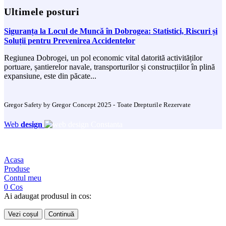
Ultimele posturi
Siguranța la Locul de Muncă în Dobrogea: Statistici, Riscuri și
Soluții pentru Prevenirea Accidentelor
Regiunea Dobrogei, un pol economic vital datorită activităților
portuare, șantierelor navale, transporturilor și construcțiilor în plină
expansiune, este din păcate...
Gregor Safety by Gregor Concept 2025 - Toate Drepturile Rezervate
Web
design
Acasa
Produse
Contul meu
0
Cos
Ai adaugat produsul in cos:
Vezi coșul
Continuă