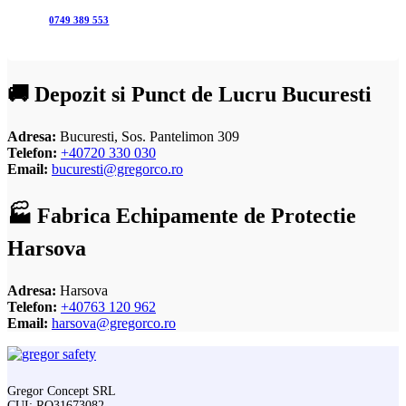
0749 389 553
🚚 Depozit si Punct de Lucru Bucuresti
Adresa:
Bucuresti, Sos. Pantelimon 309
Telefon:
+40720 330 030
Email:
bucuresti@gregorco.ro
🏭 Fabrica Echipamente de Protectie
Harsova
Adresa:
Harsova
Telefon:
+40763 120 962
Email:
harsova@gregorco.ro
Gregor Concept SRL
CUI: RO31673082