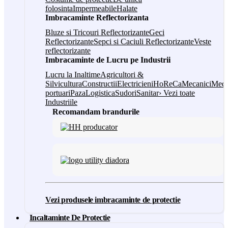
folosinta
Impermeabile
Halate
Imbracaminte Reflectorizanta
Bluze si Tricouri Reflectorizante
Geci
Reflectorizante
Sepci si Caciuli Reflectorizante
Veste
reflectorizante
Imbracaminte de Lucru pe Industrii
Lucru la Inaltime
Agricultori &
Silvicultura
Constructii
Electricieni
HoReCa
Mecanici
Medi
portuari
Paza
Logistica
Sudori
Sanitar
› Vezi toate
Industriile
Recomandam brandurile
Vezi produsele imbracaminte de protectie
Incaltaminte De Protectie