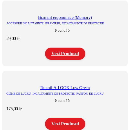
produs
are
mai
multe
Branturi ergonomice (Memory)
variații.
ACCESORII INCALTAMINTE
,
BRANTURI
,
INCALTAMINTE DE PROTECTIE
Opțiunile
0
out of 5
pot
fi
29,00
lei
alese
în
pagina
Vezi Produsul
produsului.
Acest
produs
are
mai
multe
Pantofi A-LOOK Low Green
variații.
CIZME DE LUCRU
,
INCALTAMINTE DE PROTECTIE
,
PANTOFI DE LUCRU
Opțiunile
0
out of 5
pot
fi
175,00
lei
alese
în
pagina
Vezi Produsul
produsului.