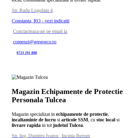
Str. Radu Logofatu 4
Constanta, RO - vezi indicatii
Conctacteaza-ne pe email la
comenzi@gregorco.ro
0723 291 888
Magazin Echipamente de Protectie
Personala Tulcea
Magazin specializat in
echipamente de protectie
,
incaltaminte de lucru
si
articole SSM
, cu
stoc local
si
livrare rapida
in tot
judetul Tulcea
.
Str. Ing. Dumitru Ivanoc, Incinta Iberom