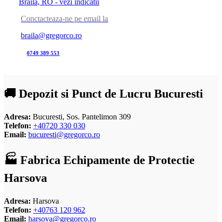
Braila, RO - vezi indicatii
Conctacteaza-ne pe email la
braila@gregorco.ro
0749 389 553
🚚 Depozit si Punct de Lucru Bucuresti
Adresa:
Bucuresti, Sos. Pantelimon 309
Telefon:
+40720 330 030
Email:
bucuresti@gregorco.ro
🏭 Fabrica Echipamente de Protectie
Harsova
Adresa:
Harsova
Telefon:
+40763 120 962
Email:
harsova@gregorco.ro