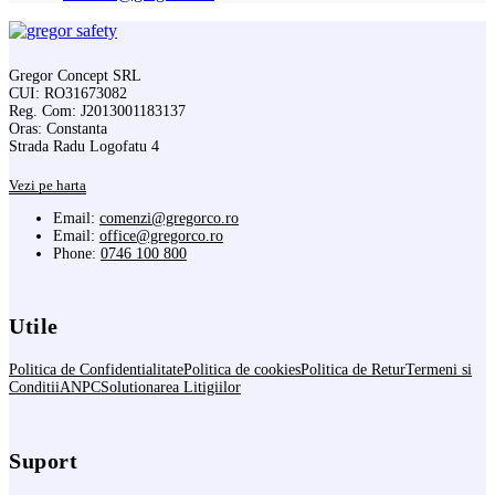
Gregor Concept SRL
CUI: RO31673082
Reg. Com: J2013001183137
Oras: Constanta
Strada Radu Logofatu 4
Vezi pe harta
Email:
comenzi@gregorco.ro
Email:
office@gregorco.ro
Phone:
0746 100 800
Utile
Politica de Confidentialitate
Politica de cookies
Politica de Retur
Termeni si
Conditii
ANPC
Solutionarea Litigiilor
Suport