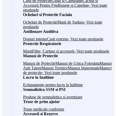
Casti de Protectie
Glugi si Capisoane
Caciuli si
Accesorii Pentru Frig
Bonete si Capeline
› Vezi toate
produsele
Ochelari si Protectie Faciala
Ochelari de Protectie
Masti de Sudura
› Vezi toate
produsele
Antifonare Auditiva
Dopuri interne
Casti externe
› Vezi toate produsele
Protectie Respiratorie
Masti
Filtre, Cartuse si accesorii
› Vezi toate produsele
Manusi de Protectie
Manusi de Protectie
Manusi de Unica Folosinta
Manusi
Anti Taiere
Manusi Termice
Manusi Impregnate
Maneci
de protectie
› Vezi toate produsele
Lucru la Inaltime
Echipamente pentru lucru la înălțime
Semnalistica SSM si PSI
Produse de semnalistica si avertizare
Truse de prim ajutor
Truse medicale conforme
Accesorii si Rezerve