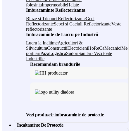
folosinta
Impermeabile
Halate
Imbracaminte Reflectorizanta
Bluze si Tricouri Reflectorizante
Geci
Reflectorizante
Sepci si Caciuli Reflectorizante
Veste
reflectorizante
Imbracaminte de Lucru pe Industrii
Lucru la Inaltime
Agricultori &
Silvicultura
Constructii
Electricieni
HoReCa
Mecanici
Medi
portuari
Paza
Logistica
Sudori
Sanitar
› Vezi toate
Industriile
Recomandam brandurile
Vezi produsele imbracaminte de protectie
Incaltaminte De Protectie