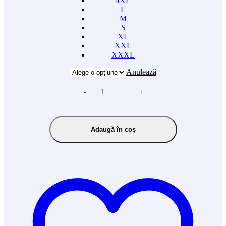
4XL
L
M
S
XL
XXL
XXXL
Anulează
-
+
Adaugă în coș