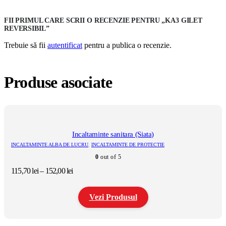
FII PRIMUL CARE SCRII O RECENZIE PENTRU „KA3 GILET
REVERSIBIL”
Trebuie să fii
autentificat
pentru a publica o recenzie.
Produse asociate
Incaltaminte sanitara (Siata)
INCALTAMINTE ALBA DE LUCRU
,
INCALTAMINTE DE PROTECTIE
0
out of 5
Interval
115,70
lei
–
152,00
lei
de
prețuri:
Vezi Produsul
115,70 lei
până
la
Acest
152,00 lei