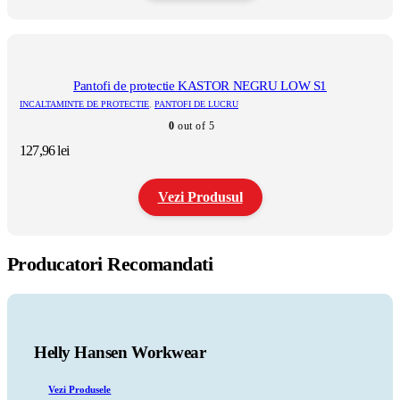
Acest
produs
are
mai
multe
Pantofi de protectie KASTOR NEGRU LOW S1
variații.
INCALTAMINTE DE PROTECTIE
,
PANTOFI DE LUCRU
Opțiunile
0
out of 5
pot
fi
127,96
lei
alese
în
pagina
Vezi Produsul
produsului.
Acest
produs
Producatori Recomandati
are
mai
multe
variații.
Opțiunile
pot
Helly Hansen Workwear
fi
alese
Vezi Produsele
în