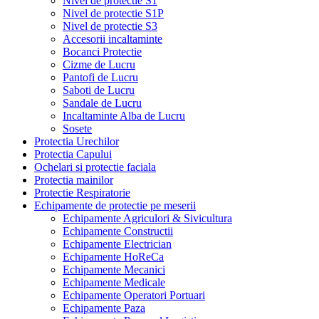
Nivel de protectie S1
Nivel de protectie S1P
Nivel de protectie S3
Accesorii incaltaminte
Bocanci Protectie
Cizme de Lucru
Pantofi de Lucru
Saboti de Lucru
Sandale de Lucru
Incaltaminte Alba de Lucru
Sosete
Protectia Urechilor
Protectia Capului
Ochelari si protectie faciala
Protectia mainilor
Protectie Respiratorie
Echipamente de protectie pe meserii
Echipamente Agriculori & Sivicultura
Echipamente Constructii
Echipamente Electrician
Echipamente HoReCa
Echipamente Mecanici
Echipamente Medicale
Echipamente Operatori Portuari
Echipamente Paza