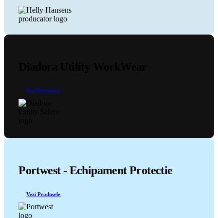
pagina
produsului.
Diadora Utility WorkWear
Vezi Produsele
Portwest - Echipament Protectie
Vezi Produsele