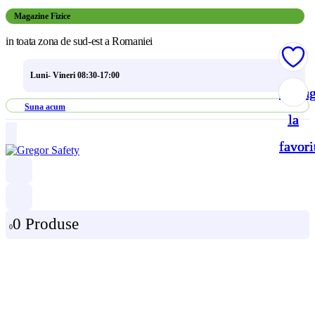
Magazine Fizice
in toata zona de sud-est a Romaniei
Luni- Vineri 08:30-17:00
Adau
Adau
Adau
Adau
Suna acum
la
la
la
la
favori
favori
favori
favori
0 Produse
0