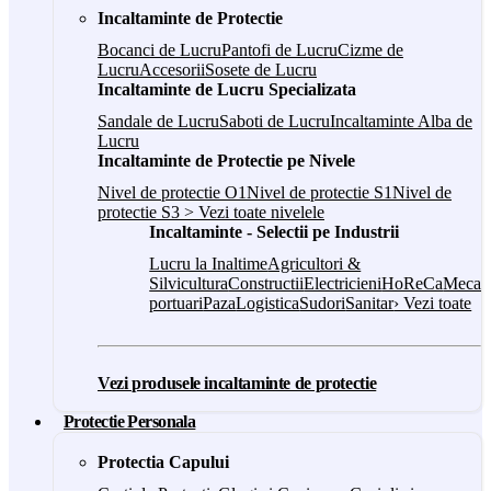
Incaltaminte de Protectie
Bocanci de Lucru
Pantofi de Lucru
Cizme de
Lucru
Accesorii
Sosete de Lucru
Incaltaminte de Lucru Specializata
Sandale de Lucru
Saboti de Lucru
Incaltaminte Alba de
Lucru
Incaltaminte de Protectie pe Nivele
Nivel de protectie O1
Nivel de protectie S1
Nivel de
protectie S3
> Vezi toate nivelele
Incaltaminte - Selectii pe Industrii
Lucru la Inaltime
Agricultori &
Silvicultura
Constructii
Electricieni
HoReCa
Mecani
portuari
Paza
Logistica
Sudori
Sanitar
› Vezi toate
Vezi produsele incaltaminte de protectie
Protectie Personala
Protectia Capului