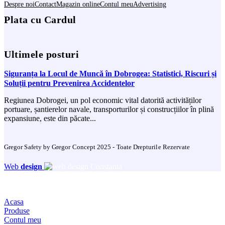
Despre noi
Contact
Magazin online
Contul meu
Advertising
Plata cu Cardul
Ultimele posturi
Siguranța la Locul de Muncă în Dobrogea: Statistici, Riscuri și
Soluții pentru Prevenirea Accidentelor
Regiunea Dobrogei, un pol economic vital datorită activităților
portuare, șantierelor navale, transporturilor și construcțiilor în plină
expansiune, este din păcate...
Gregor Safety by Gregor Concept 2025 - Toate Drepturile Rezervate
Web
design
Acasa
Produse
Contul meu