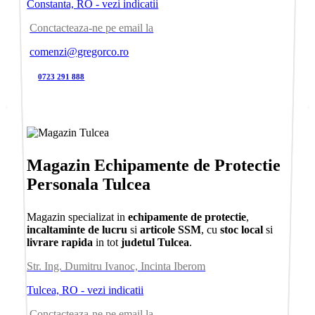
Constanta, RO - vezi indicatii
Conctacteaza-ne pe email la
comenzi@gregorco.ro
0723 291 888
Magazin Echipamente de Protectie
Personala Tulcea
Magazin specializat in
echipamente de protectie
,
incaltaminte de lucru
si
articole SSM
, cu
stoc local
si
livrare rapida
in tot
judetul Tulcea
.
Str. Ing. Dumitru Ivanoc, Incinta Iberom
Tulcea, RO - vezi indicatii
Conctacteaza-ne pe email la