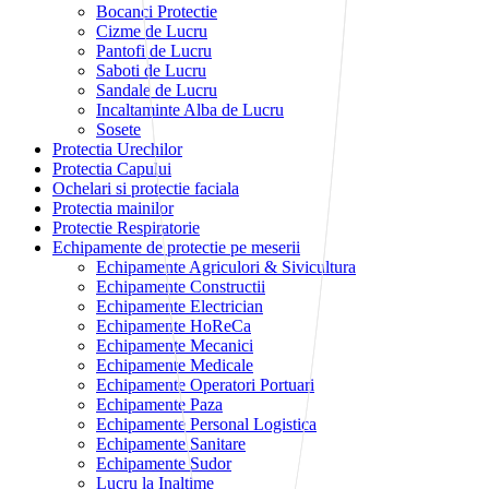
Bocanci Protectie
Cizme de Lucru
Pantofi de Lucru
Saboti de Lucru
Sandale de Lucru
Incaltaminte Alba de Lucru
Sosete
Protectia Urechilor
Protectia Capului
Ochelari si protectie faciala
Protectia mainilor
Protectie Respiratorie
Echipamente de protectie pe meserii
Echipamente Agriculori & Sivicultura
Echipamente Constructii
Echipamente Electrician
Echipamente HoReCa
Echipamente Mecanici
Echipamente Medicale
Echipamente Operatori Portuari
Echipamente Paza
Echipamente Personal Logistica
Echipamente Sanitare
Echipamente Sudor
Lucru la Inaltime