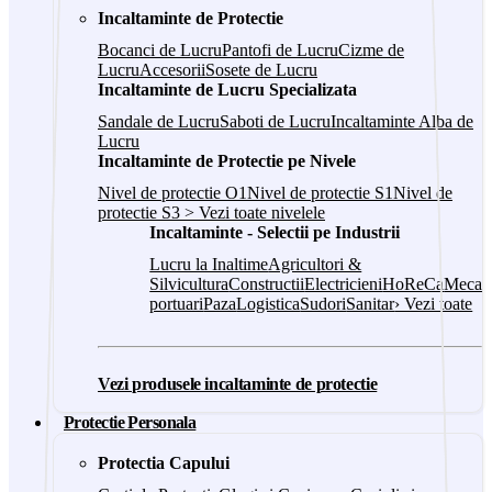
Incaltaminte de Protectie
Bocanci de Lucru
Pantofi de Lucru
Cizme de
Lucru
Accesorii
Sosete de Lucru
Incaltaminte de Lucru Specializata
Sandale de Lucru
Saboti de Lucru
Incaltaminte Alba de
Lucru
Incaltaminte de Protectie pe Nivele
Nivel de protectie O1
Nivel de protectie S1
Nivel de
protectie S3
> Vezi toate nivelele
Incaltaminte - Selectii pe Industrii
Lucru la Inaltime
Agricultori &
Silvicultura
Constructii
Electricieni
HoReCa
Mecani
portuari
Paza
Logistica
Sudori
Sanitar
› Vezi toate
Vezi produsele incaltaminte de protectie
Protectie Personala
Protectia Capului