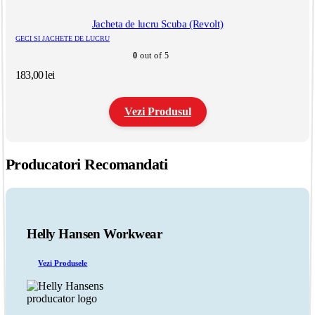
mai
multe
Jacheta de lucru Scuba (Revolt)
variații.
GECI SI JACHETE DE LUCRU
Opțiunile
0
out of 5
pot
fi
183,00
lei
alese
în
pagina
Vezi Produsul
produsului.
Acest
produs
Producatori Recomandati
are
mai
multe
variații.
Opțiunile
pot
Helly Hansen Workwear
fi
alese
Vezi Produsele
în
pagina
produsului.