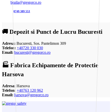
braila@gregorco.ro
0749 389 553
🚚 Depozit si Punct de Lucru Bucuresti
Adresa:
Bucuresti, Sos. Pantelimon 309
Telefon:
+40720 330 030
Email:
bucuresti@gregorco.ro
🏭 Fabrica Echipamente de Protectie
Harsova
Adresa:
Harsova
Telefon:
+40763 120 962
Email:
harsova@gregorco.ro