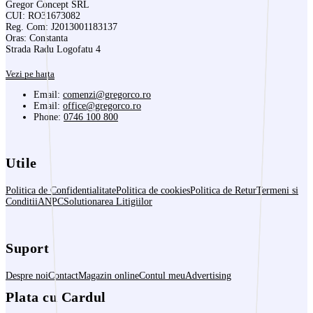
Gregor Concept SRL
CUI: RO31673082
Reg. Com: J2013001183137
Oras: Constanta
Strada Radu Logofatu 4
Vezi pe harta
Email:
comenzi@gregorco.ro
Email:
office@gregorco.ro
Phone:
0746 100 800
Utile
Politica de Confidentialitate
Politica de cookies
Politica de Retur
Termeni si
Conditii
ANPC
Solutionarea Litigiilor
Suport
Despre noi
Contact
Magazin online
Contul meu
Advertising
Plata cu Cardul