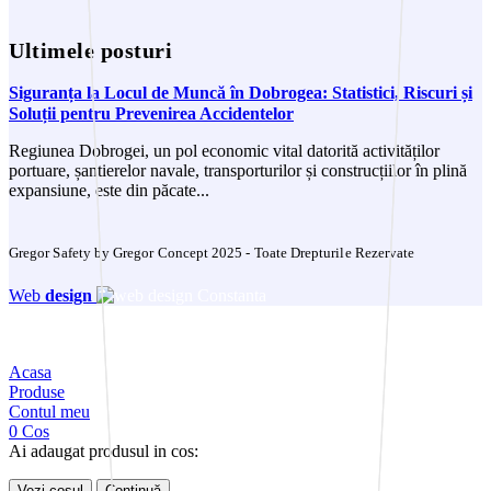
Ultimele posturi
Siguranța la Locul de Muncă în Dobrogea: Statistici, Riscuri și
Soluții pentru Prevenirea Accidentelor
Regiunea Dobrogei, un pol economic vital datorită activităților
portuare, șantierelor navale, transporturilor și construcțiilor în plină
expansiune, este din păcate...
Gregor Safety by Gregor Concept 2025 - Toate Drepturile Rezervate
Web
design
Acasa
Produse
Contul meu
0
Cos
Ai adaugat produsul in cos:
Vezi coșul
Continuă