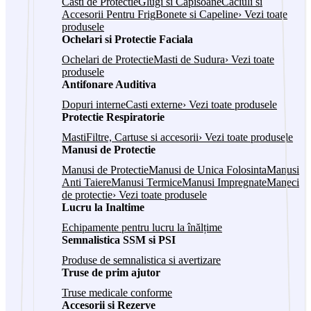
Casti de Protectie
Glugi si Capisoane
Caciuli si
Accesorii Pentru Frig
Bonete si Capeline
› Vezi toate
produsele
Ochelari si Protectie Faciala
Ochelari de Protectie
Masti de Sudura
› Vezi toate
produsele
Antifonare Auditiva
Dopuri interne
Casti externe
› Vezi toate produsele
Protectie Respiratorie
Masti
Filtre, Cartuse si accesorii
› Vezi toate produsele
Manusi de Protectie
Manusi de Protectie
Manusi de Unica Folosinta
Manusi
Anti Taiere
Manusi Termice
Manusi Impregnate
Maneci
de protectie
› Vezi toate produsele
Lucru la Inaltime
Echipamente pentru lucru la înălțime
Semnalistica SSM si PSI
Produse de semnalistica si avertizare
Truse de prim ajutor
Truse medicale conforme
Accesorii si Rezerve