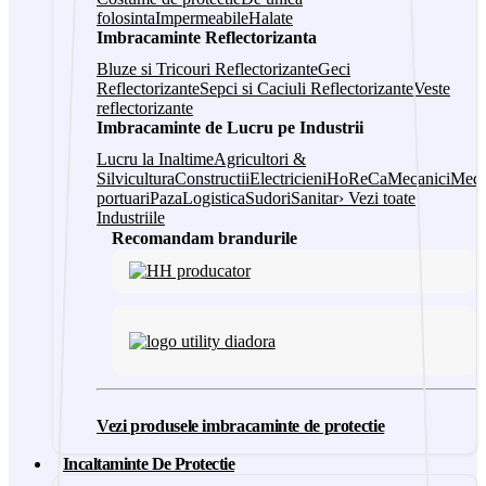
folosinta
Impermeabile
Halate
Imbracaminte Reflectorizanta
Bluze si Tricouri Reflectorizante
Geci
Reflectorizante
Sepci si Caciuli Reflectorizante
Veste
reflectorizante
Imbracaminte de Lucru pe Industrii
Lucru la Inaltime
Agricultori &
Silvicultura
Constructii
Electricieni
HoReCa
Mecanici
Medi
portuari
Paza
Logistica
Sudori
Sanitar
› Vezi toate
Industriile
Recomandam brandurile
Vezi produsele imbracaminte de protectie
Incaltaminte De Protectie