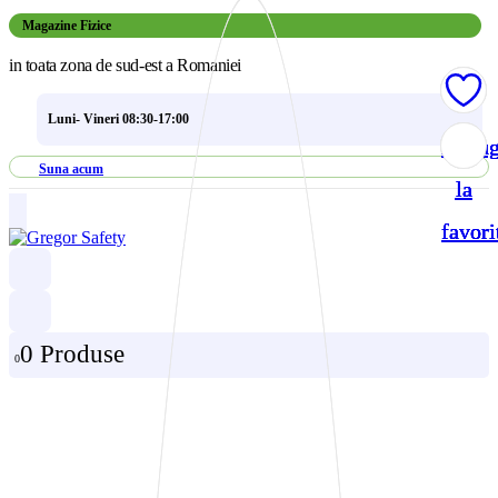
Magazine Fizice
in toata zona de sud-est a Romaniei
Luni- Vineri 08:30-17:00
Adau
Adau
Adau
Adau
Suna acum
la
la
la
la
favori
favori
favori
favori
0 Produse
0