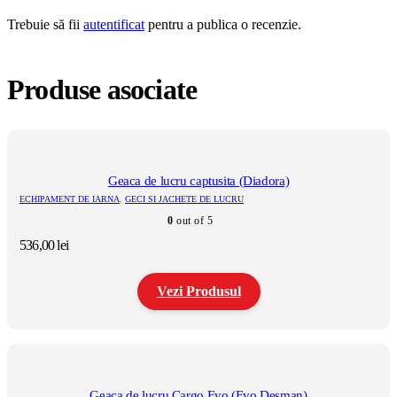
Trebuie să fii
autentificat
pentru a publica o recenzie.
Produse asociate
Geaca de lucru captusita (Diadora)
ECHIPAMENT DE IARNA
,
GECI SI JACHETE DE LUCRU
0
out of 5
536,00
lei
Vezi Produsul
Acest
produs
are
mai
multe
Geaca de lucru Cargo Evo (Evo Desman)