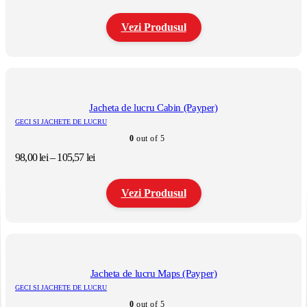
Vezi Produsul
Acest
produs
are
mai
multe
Jacheta de lucru Cabin (Payper)
variații.
GECI SI JACHETE DE LUCRU
Opțiunile
0
out of 5
pot
fi
Interval
98,00
lei
–
105,57
lei
alese
de
în
prețuri:
pagina
Vezi Produsul
98,00 lei
produsului.
până
la
Acest
105,57 lei
produs
are
mai
multe
Jacheta de lucru Maps (Payper)
variații.
GECI SI JACHETE DE LUCRU
Opțiunile
0
out of 5