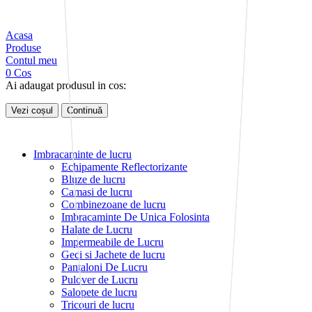
Acasa
Produse
Contul meu
0
Cos
Ai adaugat produsul in cos:
Vezi coșul
Continuă
Imbracaminte de lucru
Echipamente Reflectorizante
Bluze de lucru
Camasi de lucru
Combinezoane de lucru
Imbracaminte De Unica Folosinta
Halate de Lucru
Impermeabile de Lucru
Geci si Jachete de lucru
Pantaloni De Lucru
Pulover de Lucru
Salopete de lucru
Tricouri de lucru