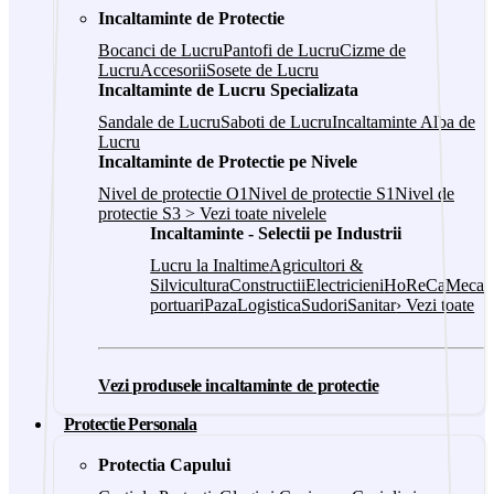
Incaltaminte de Protectie
Bocanci de Lucru
Pantofi de Lucru
Cizme de
Lucru
Accesorii
Sosete de Lucru
Incaltaminte de Lucru Specializata
Sandale de Lucru
Saboti de Lucru
Incaltaminte Alba de
Lucru
Incaltaminte de Protectie pe Nivele
Nivel de protectie O1
Nivel de protectie S1
Nivel de
protectie S3
> Vezi toate nivelele
Incaltaminte - Selectii pe Industrii
Lucru la Inaltime
Agricultori &
Silvicultura
Constructii
Electricieni
HoReCa
Mecani
portuari
Paza
Logistica
Sudori
Sanitar
› Vezi toate
Vezi produsele incaltaminte de protectie
Protectie Personala
Protectia Capului