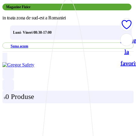
Magazine Fizice
in toata zona de sud-est a Romaniei
Luni- Vineri 08:30-17:00
Adau
Adau
Adau
Adau
Suna acum
la
la
la
la
favori
favori
favori
favori
0 Produse
0