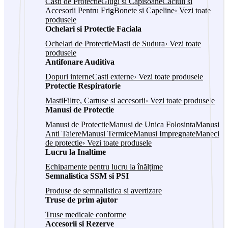
Casti de Protectie
Glugi si Capisoane
Caciuli si
Accesorii Pentru Frig
Bonete si Capeline
› Vezi toate
produsele
Ochelari si Protectie Faciala
Ochelari de Protectie
Masti de Sudura
› Vezi toate
produsele
Antifonare Auditiva
Dopuri interne
Casti externe
› Vezi toate produsele
Protectie Respiratorie
Masti
Filtre, Cartuse si accesorii
› Vezi toate produsele
Manusi de Protectie
Manusi de Protectie
Manusi de Unica Folosinta
Manusi
Anti Taiere
Manusi Termice
Manusi Impregnate
Maneci
de protectie
› Vezi toate produsele
Lucru la Inaltime
Echipamente pentru lucru la înălțime
Semnalistica SSM si PSI
Produse de semnalistica si avertizare
Truse de prim ajutor
Truse medicale conforme
Accesorii si Rezerve