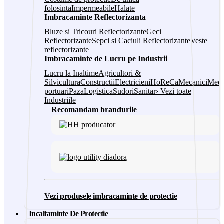
folosinta
Impermeabile
Halate
Imbracaminte Reflectorizanta
Bluze si Tricouri Reflectorizante
Geci
Reflectorizante
Sepci si Caciuli Reflectorizante
Veste
reflectorizante
Imbracaminte de Lucru pe Industrii
Lucru la Inaltime
Agricultori &
Silvicultura
Constructii
Electricieni
HoReCa
Mecanici
Medi
portuari
Paza
Logistica
Sudori
Sanitar
› Vezi toate
Industriile
Recomandam brandurile
Vezi produsele imbracaminte de protectie
Incaltaminte De Protectie