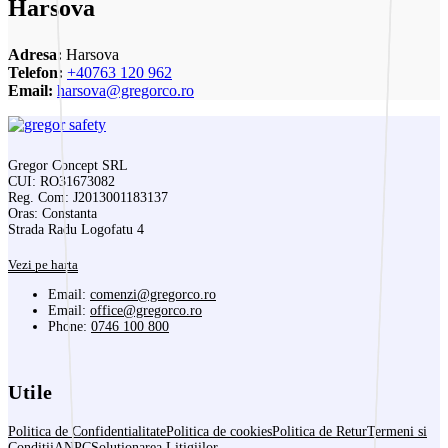
Harsova
Adresa:
Harsova
Telefon:
+40763 120 962
Email:
harsova@gregorco.ro
Gregor Concept SRL
CUI: RO31673082
Reg. Com: J2013001183137
Oras: Constanta
Strada Radu Logofatu 4
Vezi pe harta
Email:
comenzi@gregorco.ro
Email:
office@gregorco.ro
Phone:
0746 100 800
Utile
Politica de Confidentialitate
Politica de cookies
Politica de Retur
Termeni si
Conditii
ANPC
Solutionarea Litigiilor