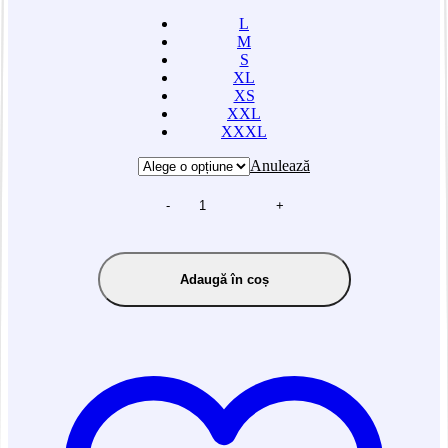
L
M
S
XL
XS
XXL
XXXL
Anulează
-
+
Adaugă în coș