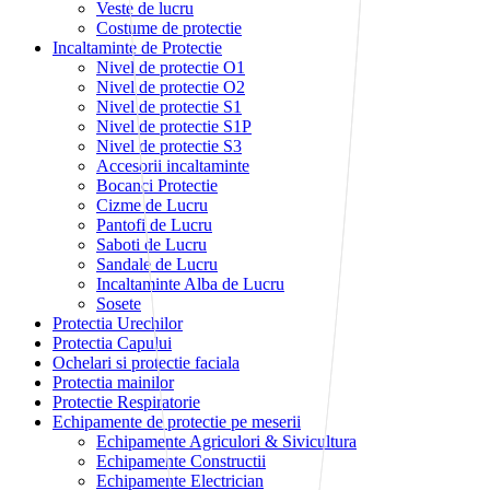
Veste de lucru
Costume de protectie
Incaltaminte de Protectie
Nivel de protectie O1
Nivel de protectie O2
Nivel de protectie S1
Nivel de protectie S1P
Nivel de protectie S3
Accesorii incaltaminte
Bocanci Protectie
Cizme de Lucru
Pantofi de Lucru
Saboti de Lucru
Sandale de Lucru
Incaltaminte Alba de Lucru
Sosete
Protectia Urechilor
Protectia Capului
Ochelari si protectie faciala
Protectia mainilor
Protectie Respiratorie
Echipamente de protectie pe meserii
Echipamente Agriculori & Sivicultura
Echipamente Constructii
Echipamente Electrician