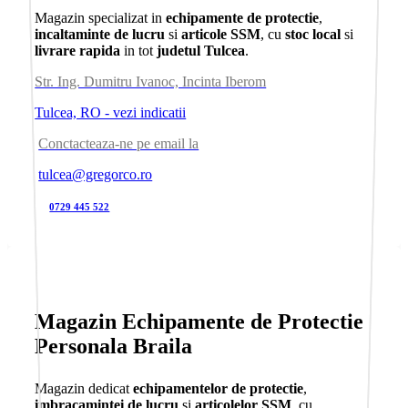
Magazin specializat in
echipamente de protectie
,
incaltaminte de lucru
si
articole SSM
, cu
stoc local
si
livrare rapida
in tot
judetul Tulcea
.
Str. Ing. Dumitru Ivanoc, Incinta Iberom
Tulcea, RO - vezi indicatii
Conctacteaza-ne pe email la
tulcea@gregorco.ro
0729 445 522
Magazin Echipamente de Protectie
Personala Braila
Magazin dedicat
echipamentelor de protectie
,
imbracamintei de lucru
si
articolelor SSM
, cu